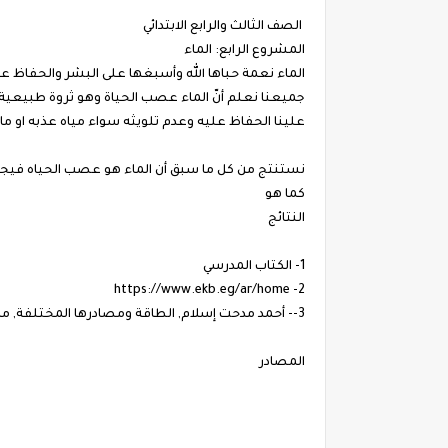
الصف الثالث والرابع الابتدائي
المشروع الرابع: الماء
الماء نعمة حباها الله وأسبغها على البشر والحفاظ علي
جميعنا نعلم أنّ الماء عصب الحياة وهو ثروة طبيعية
علينا الحفاظ عليه وعدم تلويثه سواء مياه عذبه او ما
نستنتج من كل ما سبق أن الماء هو عصب الحياه فيجب
كما هو
النتائج
1- الكتاب المدرسي
2- https://www.ekb.eg/ar/home
3-- أحمد مدحت إسلام, الطاقة ومصادرها المختلفة, مركز الأهرام للترجمة والنشر, القاهرة, 1988
المصادر