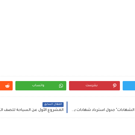
بنترست
واتساب
المقال السابق
الخصم وفترة الاسترداد احسب قواعد "شروط كسر الشهادات" جدول استرداد شهادات بنك مصر او الغائها .. تثبيت أسعار الفائدة على شراء الشهادات والودائع ~ كيفية حساب قيمة الخسارة عند استرداد شهادات البنك الاهلى المصرى