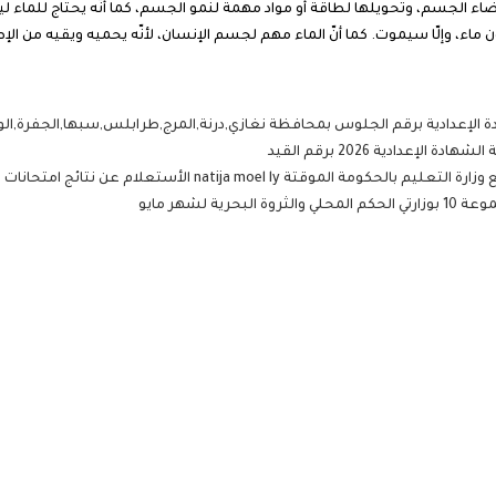
ضاء الجسم، وتحويلها لطاقة أو مواد مهمة لنمو الجسم، كما أنّه يحتاج للماء ل
ن ماء، وإلّا سيموت. كما أنّ الماء مهم لجسم الإنسان، لأنّه يحميه ويقيه من ال
ة الإعدادية برقم الجلوس بمحافظة نغازي,درنة,المرج,طرابلس,سبها,الجفرة,الواحا 6
إعدادية 2026 برقم القيد