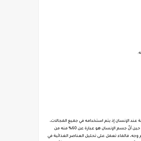
ه.
ة عند الإنسان إذ يتم استخدامه في جميع المجالات،
مثل: المُمارسات اليومية المُختلفة، وكذلك الزراعة، والصناعة، والترفيه، وتوليد الطاقة. فأجسام الكائنات الحيّة تحتاج للماء بكثرة، في حين أنّ جسم الإنسان هو عبارة عن 60% منه من
 أتم وجه، فالماء تعمل على تحليل العناصر الغذائية في