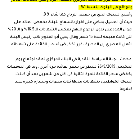
اموالك بعد قرارات البنك المركزي بخفض الارباح على شهادات الادخار
والودائع فى البنوك بنسبة 1% .
وأصبح للبنوك الحق فى خفض الارباح كما شاء B 9.
حيث أن العميل يمضي على اقرار بالسماح للبنك بخفض العائد على
اموال المودعين بدون الرجوع اليهم بعكس الشهادات الـ 16.5% و الـ 20%
التى كانت متبعة لمدة 15 شهر وقال يحيي أبو الفتوح نائب رئيس البنك
الأهلي المصري، إن المصرف قرر تخفيض أسعار الفائدة على شهاداته.
محدث..لجنة السياسة النقدية في البنك المركزي تعقد اجتماع يوم
الخميس 26/9/2019 للنظر في سعر الفائدة مرة أخري ،وما هي التوقعات
بخفض سعر الفائدة للمرة الثانية فى اقل من شهرين بعد أن كبلت
البنوك المواطنين بشهادات مدتها ثلاث سنوات وخسارة كبيرة عند
كشرها.