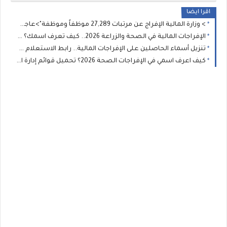
اقرا ايضا
> وزارة المالية الإفراج عن مرتبات 27,289 موظفاً وموظفة">عاجل | موعد صرف مرتبات شهر يوليو (7) عبر منظومة "راتبك لحظي" >> وزارة المالية الإفراج عن مرتبات 27,289 موظفاً وموظفة
الإفراجات المالية في الصحة والزراعة 2026.. كيف تعرف اسمك؟ دليل شامل للاستعلام عن إفراجات يوليو وخطوات متابعة الطلب
تنزيل أسماء الحاصلين على الإفراجات المالية.. رابط الاستعلام عن صرف مرتبات شهر 7 والجهات التي لديها إفراج عبر “راتبك لحظي”
كيف اعرف اسمي في الإفراجات الصحة 2026؟ تحميل قوائم إدارة الخدمات الصحية للطبية والمساعدة