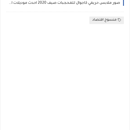
صور ملابس حريمي كاجوال للمحجبات صيف 2020 احدث موديلات الجاردن والتيشرتات والفيستات والبناطيل الجينز بنطلون ضيق البناتي
منسوخ اقتصاد