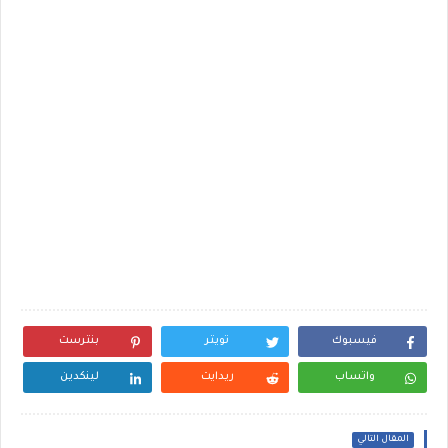
فيسبوك
تويتر
بنترست
واتساب
ريدايت
لينكدين
المقال التالي