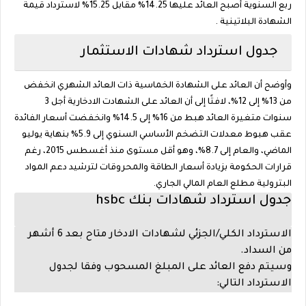
ربع السنوية أصبح العائد عليها 14.25% مقابل 15.25% لاسترداد قيمة
الشهادة البلاتينية .
جدول استرداد شهادات الاستثمار
وأوضح أن العائد على الشهادة الخماسية ذات العائد الشهري انخفض
من 13% إلى 12%، لافتًا إلى أن العائد على الشهادت الادخارية أجل 3
سنوات متغيرة العائد هبط من 16% إلى 14.5% وانخفضت أسعار الفائدة
عقب هبوط معدلات التضخم الأساسي السنوي إلى 5.9% بنهاية يوليو
الماضي، والعام إلى 8.7%، وهو أقل مستوى منذ أغسطس 2015، رغم
قرارات الحكومة بزيادة أسعار الطاقة والمحروقات لترشيد دعم المواد
البترولية مطلع العام المالي الجاري.
جدول استرداد شهادات بنك hsbc
الاسترداد الكلي/الجزئي لشهادات الادخار متاح بعد 6 أشهر
من السداد.
وسيتم دفع العائد على المبلغ المسحوب وفقا لجدول
الاسترداد التالي: