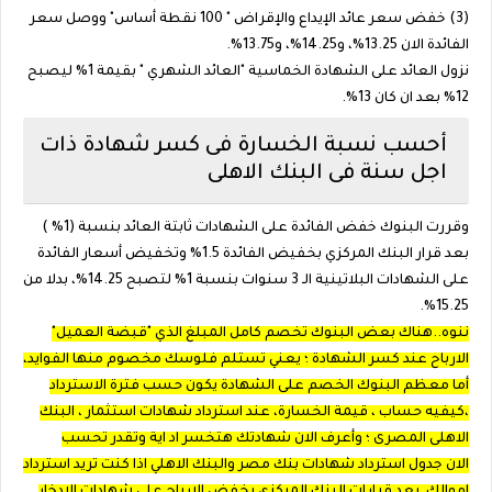
(3) خفض سعر عائد الإيداع والإقراض " 100 نقطة أساس" ووصل سعر
الفائدة الان 13.25%، و14.25%، و13.75%.
نزول العائد على الشهادة الخماسية "العائد الشهري " بقيمة 1% ليصبح
12% بعد ان كان 13%.
أحسب نسبة الخسارة فى كسر شهادة ذات
اجل سنة فى البنك الاهلى
وقررت البنوك خفض الفائدة على الشهادات ثابتة العائد بنسبة (1% )
بعد قرار البنك المركزي بخفيض الفائدة 1.5% وتخفيض أسعار الفائدة
على الشهادات البلاتينية الـ 3 سنوات بنسبة 1% لتصبح 14.25%، بدلا من
15.25%.
ننوه..هناك بعض البنوك تخصم كامل المبلغ الذي "قبضة العميل"
الارباح عند كسر الشهادة ؛ يعني تستلم فلوسك مخصوم منها الفوايد،
أما معظم البنوك الخصم على الشهادة يكون حسب فترة الاسترداد
،كيفيه حساب ، قيمة الخسارة، عند استرداد شهادات استثمار ، البنك
الاهلى المصرى ؛ وأعرف الان شهادتك هتخسر اد اية وتقدر تحسب
الان جدول استرداد شهادات بنك مصر والبنك الاهلي اذا كنت تريد استرداد