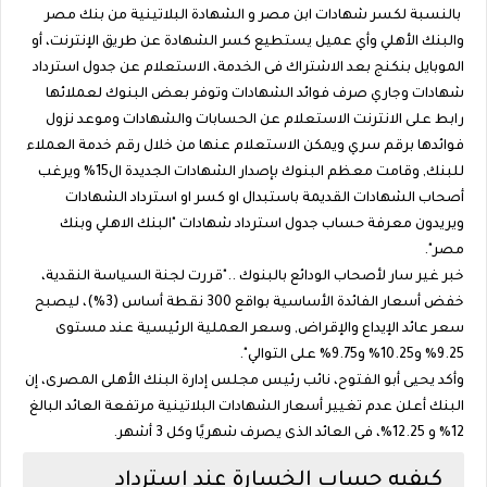
بالنسبة لكسر شهادات ابن مصر و الشهادة البلاتينية من بنك مصر
والبنك الأهلي وأي عميل يستطيع كسر الشهادة عن طريق الإنترنت، أو
الموبايل بنكنج بعد الاشتراك فى الخدمة، الاستعلام عن جدول استرداد
شهادات وجاري صرف فوائد الشهادات وتوفر بعض البنوك لعملائها
رابط على الانترنت الاستعلام عن الحسابات والشهادات وموعد نزول
فوائدها برقم سري ويمكن الاستعلام عنها من خلال رقم خدمة العملاء
للبنك, وقامت معظم البنوك بإصدار الشهادات الجديدة ال15% ويرغب
أصحاب الشهادات القديمة باستبدال او كسر او استرداد الشهادات
ويريدون معرفة حساب جدول استرداد شهادات "البنك الاهلي وبنك
مصر".
خبر غير سار لأصحاب الودائع بالبنوك .."قررت لجنة السياسة النقدية،
خفض أسعار الفائدة الأساسية بواقع 300 نقطة أساس (3%)، ليصبح
سعر عائد الإيداع والإقراض, وسعر العملية الرئيسية عند مستوى
9.25% و10.25% و9.75% على التوالي".
وأكد يحيى أبو الفتوح، نائب رئيس مجلس إدارة البنك الأهلى المصرى، إن
البنك أعلن عدم تغيير أسعار الشهادات البلاتينية مرتفعة العائد البالغ
12% و 12.25%، فى العائد الذى يصرف شهريًا وكل 3 أشهر.
كيفيه حساب الخسارة عند استرداد