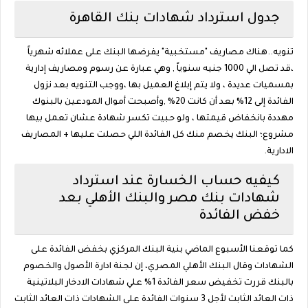
جدول استرداد شهادات بنك القاهرة
تنويه..هناك مصاريف "مستخبية" يفرضها البنك على عملائه شهرياً
،قد تصل الي 1000 جنيه سنوياً , وهي عبارة عن رسوم ومصاريف إدارية
بمسميات عديدة ، ولا يتم إبلاغ العميل بها ،ووجب التنويه بعد نزول
الفائدة إلى 12% بعد أن كانت 20% ,وأصبحت أموال المودعين بالبنوك
مهددة بانخفاض قيمتها ، ولو حبيت تكسر شهادة عشان تعمل بيها
مشروع؛ البنك يخصم منك كل الفائدة اللي حصلت عليها + المصاريف
الادارية.
كيفيه حساب الخسارة عند استرداد
شهادات بنك مصر والبنك الأهلي بعد
خفض الفائدة
كما توقعنا الأسبوع الماضي بنية البنك المركزي بخفض الفائدة على
الشهادات وقال البنك الأهلي المصري، إن لجنة ادارة الأصول والخصوم
بالبنك قررت تخفيض سعر الفائدة 1% علي شهادات الادخار البلاتينية
ذات العائد الثابت لأجل 3 سنوات الفائدة على الشهادات ذات العائد الثابت