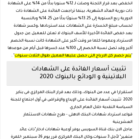
انخفض بعد قرار اللجنة وصلت لـ 12% سنويا بدلًا من 14% على الشهادة
ذات دورية العائد الشهرية، بينما تراجعت الفائدة على الشهادة ذات
الدورية ربع السنوية إلى 13.25% سنويًا بدلًا من 14.25% وبالنسبة
لحساب مبلغ الخسارة علي الشهادات عند استردادها ،وكسر شهادة
بعد خفض الفائدة الأخيرة للأسف البنوك لا تعلن للعميل عن جدول
الاسترداد وعموما كلما مر وقت أكبر على الشهادة كانت نسبة الخصم
أكبر وقد تصل نسبة الخصم إلى 100% عند كسرها قبل أيام من موعدها
"
يتم خصم كل الارباح التى حصل عليها العميل طوال الثلاث سنوات
" .
تثبيت أسعار الفائدة على الشهادات
البلاتينية و الودائع بالبنوك 2020
استقرارا في عدد من البنوك، وذلك بعد قرار البنك المركزي فى يناير
2020 تثبيت أسعار الفائدة على الإيداع والإقراض في أول اجتماع للجنة
السياسة النقدية خلال العام الجاري.
قواعد استرداد شهادات البنك الاهلى - طرح شهادات الاستثمار
العشرينية
عاجل الان بنك قناة السويس يوفر أوعية شهادات ادخار"ذات عائد
متغير" لأجل 3 سنوات،وكان البنك المركزى قرر يوم 26 سبتمبر ؛للمرة