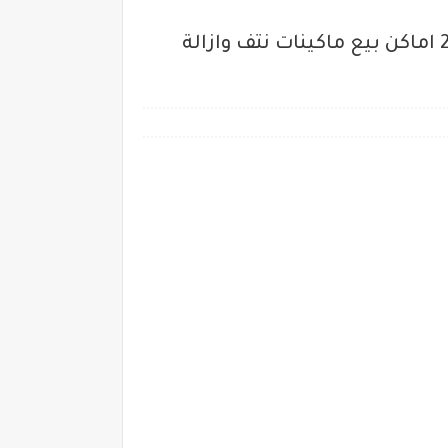
سعر رياشة تنظيف الفراخ "القادوس" أسعار ماكينة تنظيف الفراخ والبط في مصر 2024 اماكن بيع ماكينات نتف وازالة