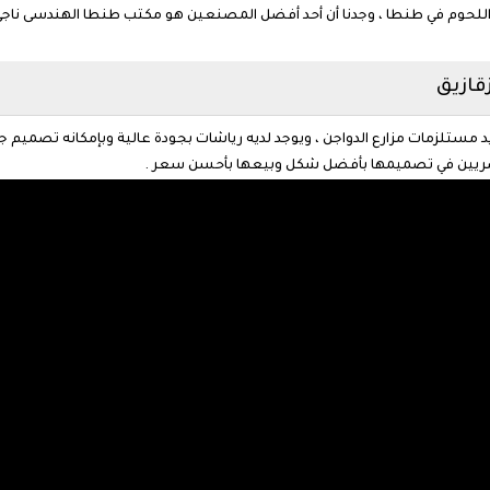
د مستلزمات مزارع الدواجن ، ويوجد لديه رياشات بجودة عالية وبإمكانه تصميم جم
لمصريين في تصميمها بأفضل شكل وبيعها بأحسن سعر .