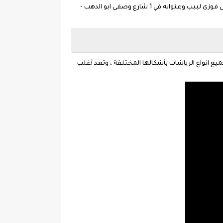
ماكينات تفريخ , ماكينات تنظيف الدواجن, ماكينة فرم اللحوم في طنطا ، وجدنا أن أحد أفضل المصنعين هو مكتب طنطا الهندسى ناجى فوزى لبيب وعنوانه في 1 شارع وصفى ابو الدهب -
يع انواع الرياشات بأشكالها المختلفة ، وتعد أغلب