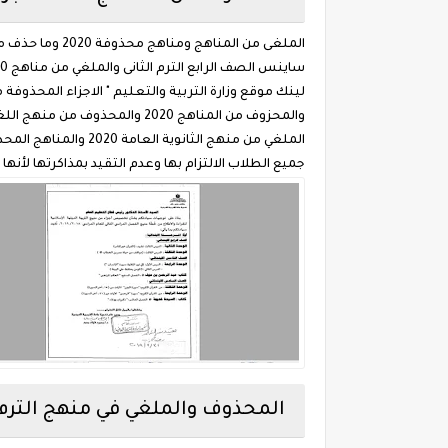
ساينس الصف الرابع الترم الثانى والملغي من مناهج 2020 وقرار وزير التربيه والتعليم بخصوص حذف المناهج على الصف الثانى الثانوى والمحزوف .
والمحزوف من المناهج 2020 والمحذوف من منهج اللغه العربيه للصف الرابع ترم تاني وموقع وزاره التربيه.
الملغي من منهج الثا
جميع الطلاب الالتزام بها وعدم التقيد بمذاكرتها لأنها 
المحذوف والملغي في منهج الترم ا