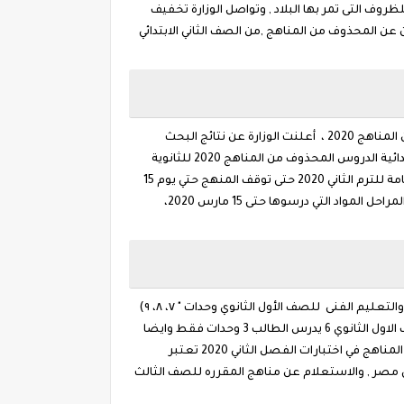
ظروف التى تمر بها البلاد , وتواصل الوزارة تخفيف
رونا المستجد "كوفيد-19"، حيث أعلنت عن البدء في الإعلان عن المحذوف من المناهج ,من الصف الثاني الابتدائي
وأعلن منذ قليل وزير التربية والتعليم والتعليم الفنى عبر الموقع الرسمي على موقع التواصل الاجتماعي تويتر عن صدور المحذوف من المناهج 2020 ، أعلنت الوزارة عن نتائج البحث
المحذوف من المناهج التعليمية لأبنائنا طلاب الترم الثاني, المحذوف من مناهج 2020 لجميع المراحل المرحلة الإعدادية والثانوية والابتدائية الدروس المحذوف من المناهج 2020 للثانوية
العامة تم أخذ قرارات لامتحانات الترم الثاني، فقرر وزير التربية والتعليم الفني في ، بأخذ بعض الإجراءات ومنها حذف منهج الثانوية العامة للترم الثاني 2020 حتى توقف المنهج حتي يوم 15
مارس 2020 وباقي المنهج بعد هذا التاريخ يتم حذفه , واليكم الأجزاء المحذوفة من المناهج الدراسية، حيث يمتحن الطلاب في مختلف المراحل المواد التي درسوها حتى 15 مارس 2020،
ستعلن الوزارة مقررات الترم الثانى التى سيجرى فيها إجراء البحث لطلاب النقل والشهادة مع الإعدادية وحددت وزارة التربية والتعليم والتعليم الفنى للصف الأول الثانوي وحدات " ٧، ٨، ٩)
Deleted from the curriculum 2020 واما الصف الثاني الثانوي وحدات (٩، ١١، ١٤)، سيتم دارستها، موضحة أن إجمالى عدد الوحدات فى الصف الاول الثانوي 6 يدرس الطالب 3 وحدات فقط وايضا
فى الصف الثانى 6 وحدات يدرس الطالب ثلاث وحدات فقط , المحذوف من المناهج 2020 تسجيل منظومة التعليم للاجزاء الملغية من المناهج في اختبارات الفصل الثاني 2020 تعتبر
في مصر , والاستعلام عن مناهج المقرره للصف الثالث