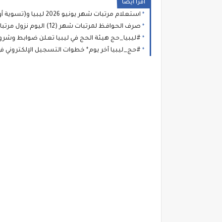
اقرا ايضا
استعلام مرتبات شهر يونيو 2026 ليبيا و(تسوية أوضاع المعلمين ) التفاصيل عبرتطبيق راتبي ليبيا apk الراتب apk
صرف الحوافظ لمرتبات شهر (12) اليوم نزول مرتبات ديسمبر: انطلاق دوران الحوافظ .. وخارطة وصول السيولة إلى حسابك عبر (راتبك لحظي)
#ليبيا_حج هيئة الحج في ليبيا تعلن ضوابط وشروط قبول المتقدمين لمو
#حج_ليبيا آخر يوم* خطوات التسجيل الإلكتروني في قرعة الحج