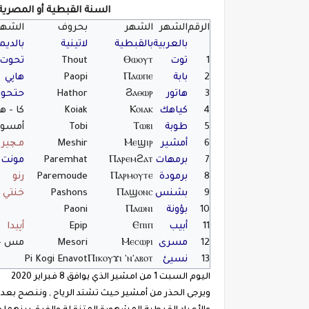
السنة القبطية أو المصرية
الرقم
الشهر
الشهر
بحروف
الشهر
بالعربية
بالقبطية
لاتينية
بالدي
1
توت
Ⲑⲱⲟⲩⲧ
Thout
تحوت
2
بابة
Ⲡⲁⲱⲡⲉ
Paopi
هاپي
3
هاتور
Ϩⲁⲑⲱⲣ
Hathor
حتحور
4
كياهك
Ⲕⲟⲓⲁⲕ
Koiak
كا - ها
5
طوبة
Ⲧⲱⲃⲓ
Tobi
أمسو -
6
أمشير
Ⲙⲉϣⲓⲣ
Meshir
مـچير
7
برمهات
Ⲡⲁⲣⲉⲙϩⲁⲧ
Paremhat
مونت
8
برمودة
Ⲡⲁⲣⲙⲟⲩⲧⲉ
Paremoude
رنو
9
بشنس
Ⲡⲁϣⲟⲛⲥ
Pashons
خنتي
10
بؤونة
Ⲡⲁⲱⲛⲓ
Paoni
11
أبيب
Ⲉⲡⲓⲡ
Epip
أپيدا
12
مسرى
Ⲙⲉⲥⲱⲣⲓ
Mesori
مس - ا
13
نسيئ
Ⲡⲓⲕⲟⲩϫⲓ 'ⲛ'ⲁⲃⲟⲧ
Pi Kogi Enavot
اليوم السبت 1 من امشير الذي يوافق 8 فبراير 2020
ويرجى الحذر من أمشير حيث تشتد الرياح , وننصح بعدم