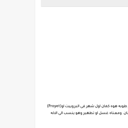
طوبه , (بالقبطي:Τωβε) , هوه خامس شهر فى السنه القبطيه(المصريه)، و بييجي بين 9 يناير و 7 فبراير فى التقويم الجريجوري. شهر طوبه هوه كمان اول شهر فى البروييت او(Proyet)
ان. ومعناه غسل او تطهير وهو ينسب الى الاله