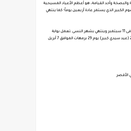
ًعرف بأسماء عديدة أخرى أشهرها عيد القيامة والبصخة وأحد القيامة، هو أعظم الأعياد المسيحية
 الكبير الذي يستمر عادة أربعين يوماً؛ كما ينتهي
رابط الاستعلام عن تاريخ انتهاء النتيجة القبطية 2020 من خلال منصة نتيجة الأعياد المسيحية 1736 ويبدأ العام القبطى بشهر توت فى 11 سبتمبر وينتهي بشهر النسى ,تعمل بوابة
النتيجة القبطية على تقديم العديد من الخدمات و تواريخ الأعياد والمناسبات ، ومن أبرز تلك المناسبات موعد عيد البشارة المجيد 2020 (عيد سيدي كبير) يوم 29 برمهات الموافق 7 أبريل