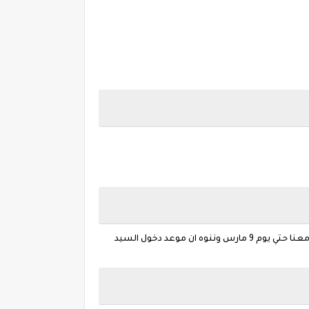
في الشمرلي وافق الجمعة 2/2/2020 كان آخر يوم في شهر طوبة, ويوم السبت 8 فبراير يبدأ اول أيام شهر امشير 2020 والذي سيستمر معنا حتي يوم 9 مارس وننوه ان موعد دخول السيد