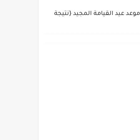
نهارده كام برمودة 2020 اليوم كام اخر شهر برمودة 1736 تقويم الشهور القبطية 2020 موعد عيد القيامة المجيد {نتيجة