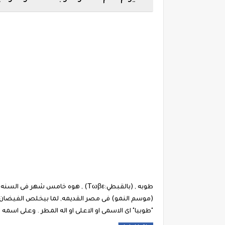
(موسم النمو) فى مصر القديمه, لما بيخلص الفيضان ب
"طوبيا" اى الاسمى او الاعلى او اله المطر . وعلى اسم