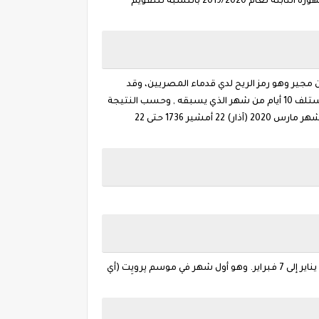
والأعياد القبطية المشهورة المتنقلة والفرق بينهما من حيث التوقيت , وأعياد رسمية عامة وطنية وإسلامية والأعياد القبطية المشهورة الثابتة لعام 2019/2020 بالنسبة للتقويم
جير وهو رمز الريح لدي قدماء المصريين، وقد
اشتهر الشهر بهبوب الرياح القوية، وبرودة الجو الشديدة. في شهر أمشير تكثر الرياح الشتوية مع موجة من البرد، و يعتقد الناس انه يستلف 10 أيام من شهر الذي يسبقه , وحسب النتيجة
22 أمشير 1736 حتى 22
يبدا طوبة من ييوم الخميس الموافق 9 يناير 2020 , وطوبة هو الشهر الخامس من التقويم المصري. وفي التقويم الجريجوري يبدأ من 9 يناير إلى 7 فبراير. وهو أول شهر في موسم پرويِت (أي