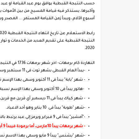
وأكبرها، يستذكر فيه قيامة المسيح من بين الأموات بع
أسبوع الآلام، ويبدأ زمن القيامة المستمر ... المصدر وي
2020.
النهاردة كام برمهات- اخر شهر برمهات 1736 في النتيجة القبطية 2020
-يبدأ العام القبطى بشهر توت فى 11 سبتمبر وسمى بهذا الإسم نسبة إلى الاله المصري توت
- شهر "بابة" يبدأ فى 11 أكتوبر وسمى بهذا الإسم نسبة إلى عيد اوبت وهو عيد انتقال الاله امون من معبده في الكرنك إلى معبده في الأقصر
-هاتور يبدأ فى 10 أكتوبر وسمى بهذا الإسم نسبة إلى حاتحور الهة العطاء والحب والموسيقى
- شهر كياك يبدأ فى 11 ديسمبر أي قرين مع قرين
-شهر "طوبة" يبدأ فى 10 يناير وهو أحد الاعياد.
-"أمشير" يبدأ فى 9 فبراير ويرمز إلى عيد يرتبط بالاله المسئول عن الزوابع
- شهر برمهات يبدأ 10مارس، أما برمودة فيبدأ 9 أبريل زسمى نسبة إلى إله الحصاد
-شهر "بشنس" يبدأ 9 مايو وسمى بهذا الاسم نسبة إلى الاله "خونسو" إله القمر