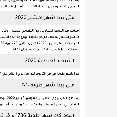
القبطى 2020 وجدول الأعياد المتنقلة أسفل هذا الجدول وموعد بدء صوم الميلاد 2020.
متى يبدا شهر أمشير 2020
أمشير هو الشهر السادس من التقويم المصري وفي ال
القبطية لشهر فبراير 2020 (كانون الثاني) 23 طوبة 1736 حتى 21 أمشير 1736 7 جماد آخر 1441 حتى 5 رجب 1441 29 , والنتيجة القبطية لشهر مارس 2020 (آذار)
برمهات 1736 6 رجب 1441 حتى 7 شعبان 1441.
النتيجة القبطية 2020
مدة شهر طوبة في هي 29 يوم تبدأ من يوم 9 يناير حتي 7 فبراير ثم يلية شهر أمشير حسب النتيجة القبطية.
متى يبدا شهر طوبة ٢٠٢٠
النماء) في مصر القديمة. واسمه بالديموطيقية أمسو -
اليوم كام شهر طوبة 1736 واخر كيهك