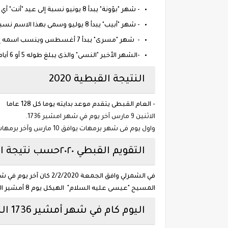
- شهر "بؤونة" يبدأ 8 يونيو نسبة إلى عيد "أنت" أي عيد الوادى
- شهر "أبيب" يبدأ 8 يوليو وسمى بهذا الاسم نسبة إلى الإلهة أبيبى عند الفراعنة،
- شهر "مسرى" يبدأ 7 أغسطس وينسب اسمه إلى نسبة إلى ولادة "رع"
-الشهر الأخير "النسى" والذى يبلغ طوله 5 أو 6 أيام فيحتفل بأوزيريس في أول هذه الأيام.
النتيجة القبطية 2020
- العام القبطى يتقدم موعد بدايته يوما كل 128 عاما
الاثنين 9 مارس آخر يوم في شهر امشير
1736
.
واول يوم فى شهر برمهات يوافق
10 مارس وآخر برمهات يوم الأربعاء 8 أبريل المقبل.
التقويم القبطي ٢٠٢٠حسب نتيجة الشمرلي
المسيح "عيسى عليه السلام" الهيكل يوم 8 أمشير الاسبوع المقبل والنهاردة 28 فبراير يوافق 20 امشير النهارده كام امشير .
اليوم كام في شهر أمشير 1736 النهارده كام امشير 2020