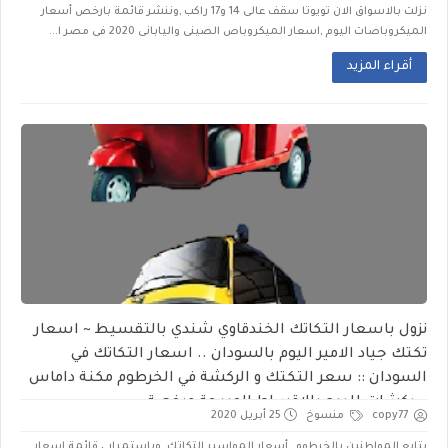
نزلت بالاسواق الان تويوتا سقف عالى 14 و17 راكب ,وننشر قائمة بارخص أسعار
الميكروباصات اليوم ,اسعار الميكروباص الصينى واليابانى 2020 فى مصر ا...
أقراء المزيد
نزول باسعار التكاتك الخندقاوي شندي بالتقسيط ~ اسعار
تكتك جياد الامير اليوم بالسودان .. اسعار التكاتك في
السودان :: سعر التكتك و الركشة في الخرطوم مكنة داماس
~ ركشات للبيع بالاقساط المريحة مرخصة
copy77
منسوخ
25 أبريل 2020
يتابع المواطنين بالخرطوم أسعار المواسير التكاتك وباستمرار ، قائمة اسعار