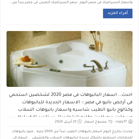
واسعار السيراميك فى مصر اليوم سعر السيراميك الصينى فى مصر يبدأ من...
أقراء المزيد
احدث.. اسعار البانيوهات فى مصر 2020 لشخصين استحمي
فى أرخص بانيو في مصر :: الاسعار الجديدة للبانيوهات
وكتالوج بانيو الطيب شاسيه واسعار بانيوهات السلاب
وسمارت ديورافيت وكليوباترا وايديال ستاندرد الاكريليك
copy77
منسوخ اسعار
25 أبريل 2020
محدث بتاريخ اليوم اسعار بانيوهات الطيب تبدأ من 2000 جنيه ..صور بانيوهات
للحمامات استمتع باشكال جديدة لبانيوهات السلاب والمشرقي .. اسعار ال...