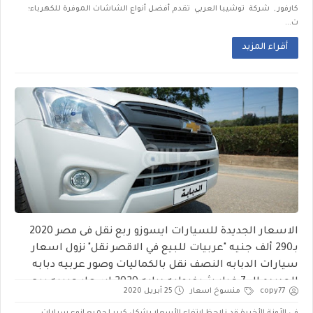
كارفور , شركة توشيبا العربي تقدم أفضل أنواع الشاشات الموفرة للكهرباء؛
ت...
أقراء المزيد
الاسعار الجديدة للسيارات ايسوزو ربع نقل فى مصر 2020
بـ290 ألف جنيه "عربيات للبيع في الاقصر نقل" نزول اسعار
سيارات الدبابه النصف نقل بالكماليات وصور عربيه دبابه
الجديده ال 7 غيار شيفروليه دبابه 2020 اسعار عربيه ربع
copy77
منسوخ اسعار
25 أبريل 2020
نقل قلاب دبابة مواصفات lp4