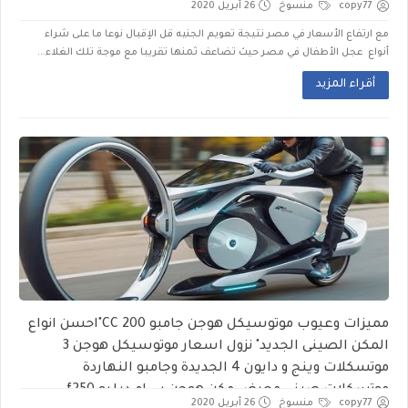
copy77
منسوخ
26 أبريل 2020
مع ارتفاع الأسعار في مصر نتيجة تعويم الجنيه قل الإقبال نوعا ما على شراء
أنواع عجل الأطفال في مصر حيث تضاعف ثمنها تقريبا مع موجة تلك الغلاء...
أقراء المزيد
مميزات وعيوب موتوسيكل هوجن جامبو 200 CC"احسن انواع
المكن الصينى الجديد" نزول اسعار موتوسيكل هوجن 3
موتسكلات وينج و دايون 4 الجديدة وجامبو النهاردة
موتسكلات صيني معرض مكن هوجن بي ام دبليو f250
copy77
منسوخ
26 أبريل 2020