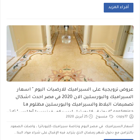
أقراء المزيد
عروض ترويجية على السيراميك للارضيات اليوم " اسعار
السيراميك والبورسلين الان 2020 في مصر احدث اشكال
تصميمات البلاط والسيراميك والبورسلين مظلوم La
cerámica "لابوتية -كليوبترا -ليسيكو -فينيسيا أطلس " ثلاثي
copy77
منسوخ
25 أبريل 2020
الأبعاد 3d ايبوكسي فرز أول ,ثاني ,ثالث واماكن البيع الدقهلية
أسعار السيراميك في مصر اليوم وخاصة سيراميك كليوباترا ، واصلت الصعود
والشرقية ودمياط و6 أكتوبر الفرق بين الفرز الرابع وتخفيضات
بالتزامن مع دخول شهر رمضان الذي يتزايد فيه الإقبال على شراء مواد البنا...
بالتركيب