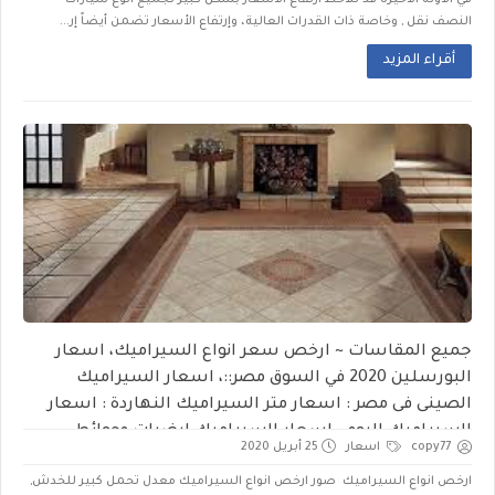
في الاَونة الأخيرة قد نلاحظ ارتفاع الأسعار بشكل كبير لجميع انوع سيارات
النصف نقل , وخاصة ذات القدرات العالية، وإرتفاع الأسعار تضمن أيضاً إر...
أقراء المزيد
جميع المقاسات ~ ارخص سعر انواع السيراميك، اسعار
البورسلين 2020 في السوق مصر::، اسعار السيراميك
الصينى فى مصر : اسعار متر السيراميك النهاردة : اسعار
السيراميك اليوم ، اسعار السيراميك ارضيات وحوائط
copy77
اسعار
25 أبريل 2020
السلاب وكيلوباترا
ارخص انواع السيراميك صور ارخص انواع السيراميك معدل تحمل كبير للخدش,