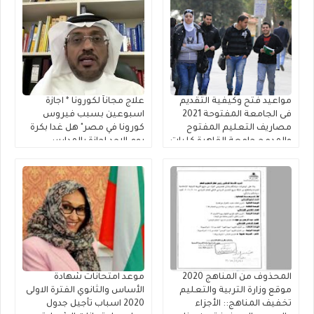
مواعيد فتح وكيفية التقديم
علاج مجاناً لكورونا * اجازة
فى الجامعة المفتوحة 2021
اسبوعين بسبب فيروس
مصاريف التعليم المفتوح
كورونا في مصر" هل غدا بكرة
والمدمج جامعة القاهرة كليات
يوم الاحد اجازة بالمدارس
” التجارة – الزراعة – الحقوق –
بسبب الطقس في مصر
الآداب – دار العلوم – رياض
والإمارات - اخبار عطلة في
الأطفال “ رسوم استمارة
المدارس والجامعات يوم
المقابلة الشخصية
السبت والاحد 2020 اخر اخبار
الطقس اليوم ~ اسباب
الأعاصير فى مصر واجازة
للطلاب وتلاميذ المدارس
تاجيل الدراسه في مصر
المحذوف من المناهج 2020
موعد امتحانات شهادة
موقع وزارة التربية والتعليم
الأساس والثانوي الفترة الاولى
تخفيف المناهج:: الأجزاء
2020 اسباب تأجيل جدول