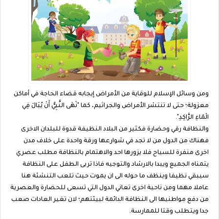
ومن وسائل الإسلام للوقاية من الأمراض إيجابه قضاء الحاجة في أماكن
معزولة؛ حتى لا تنتشر الأمراض والجراثيم، كما "نَهَى النَّبِيُّ أَنْ يُبَالَ فِي
الْمَاءِ الرَّاكِدِ".
والنظافة رقي وحضارة فكثير من البلاد النظيفة قدوة للبلدان الاخرى
فهناك من الدول من لا تجد في شوارعها ورقة واحدة على خلاف مدن
اخرى منفرة للسياح فلا يزورها احد والاهتمام بالنظافة مطلب عصري
يتمناه الجميع ويبدا بالارشاد والتوجيه فاذا تربى الطفل على النظافة
سيبقي نظيفا وينظف ما حوله الى ان يموت حيث تلعب التنشئة هنا
عاملا مهما ومن ناحية اخرى تعاني الدول التي تسعى للحضارة والعصرية
من دفع مواطنيها الى النظافة الدائمة لبيئتهم؛ لان تغير العادات صعب
جدا ويتطلب وقتا للممارسة.