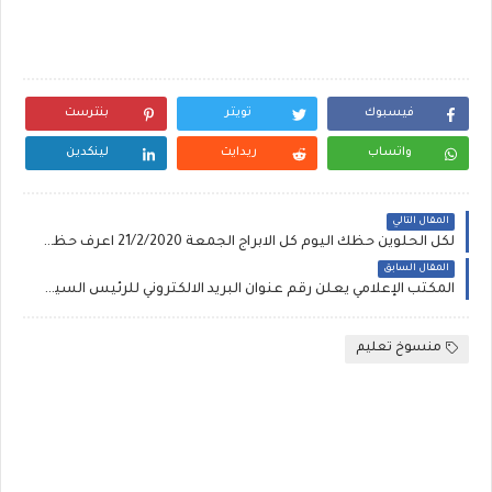
فيسبوك
تويتر
بنترست
واتساب
ريدايت
لينكدين
المقال التالي
لكل الحلوين حظك اليوم كل الابراج الجمعة 21/2/2020 اعرف حظك مع مع ماغي فرح ونجلاء قباني وكارمن شماس ومنيب الشيخ
المقال السابق
المكتب الإعلامي يعلن رقم عنوان البريد الالكتروني للرئيس السيسي SISI عنوان ايميل رقم تليفون الرئيس السيسي "الخاص" لاستقبال استفسارات المواطنين media.office8@op.gov.eg توصيل صوتك للمسؤلين
منسوخ تعليم