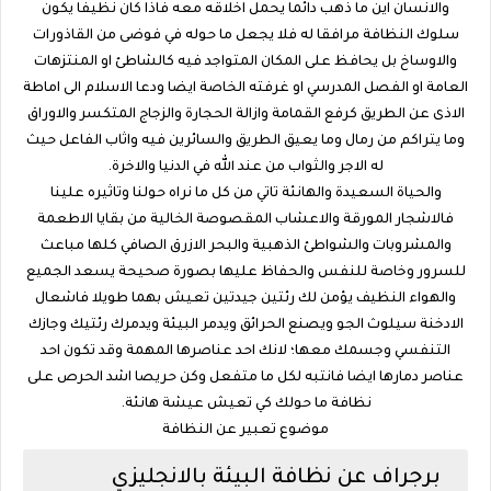
والانسان اين ما ذهب دائما يحمل اخلاقه معه فاذا كان نظيفا يكون
سلوك النظافة مرافقا له فلا يجعل ما حوله في فوضى من القاذورات
والاوساخ بل يحافظ على المكان المتواجد فيه كالشاطئ او المنتزهات
العامة او الفصل المدرسي او غرفته الخاصة ايضا ودعا الاسلام الى اماطة
الاذى عن الطريق كرفع القمامة وازالة الحجارة والزجاج المتكسر والاوراق
وما يتراكم من رمال وما يعيق الطريق والسائرين فيه واثاب الفاعل حيث
له الاجر والثواب من عند الله في الدنيا والاخرة.
والحياة السعيدة والهانئة تاتي من كل ما نراه حولنا وتاثيره علينا
فالاشجار المورقة والاعشاب المقصوصة الخالية من بقايا الاطعمة
والمشروبات والشواطئ الذهبية والبحر الازرق الصافي كلها مباعث
للسرور وخاصة للنفس والحفاظ عليها بصورة صحيحة يسعد الجميع
والهواء النظيف يؤمن لك رئتين جيدتين تعيش بهما طويلا فاشعال
الادخنة سيلوث الجو ويصنع الحرائق ويدمر البيئة ويدمرك رئتيك وجازك
التنفسي وجسمك معها؛ لانك احد عناصرها المهمة وقد تكون احد
عناصر دمارها ايضا فانتبه لكل ما متفعل وكن حريصا اشد الحرص على
نظافة ما حولك كي تعيش عيشة هانئة.
موضوع تعبير عن النظافة
برجراف عن نظافة البيئة بالانجليزي