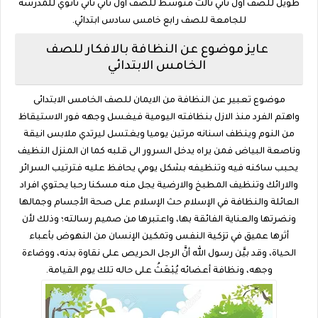
طويل للصف اول ثاني ثالث متوسط للصف اول ثاني ثاني ثانوي للمدرسة
للجامعة للصف رابع خامس سادس ابتدائي.
عايز موضوع عن النظافة بالافكار للصف
الخامس الابتدائي
موضوع تعبير عن النظافة من الايمان للصف الخامس الابتدائى
واهتم الفرد منذ الازل بنظافته اليومية فيغسل وجهه فور الاستيقاظ
من النوم وينظف اسنانه مرتين يوميا ويغتسل ليرتدي ملابس انيقة
وناصعة البياض فمن يراه يدخل السرور الى قلبه كما ان المنزل النظيف
يحبب ساكنه فيه وتنظيفه بشكل يومي يحافظ عليه فترتيب السرائر
والارائك وتنظيف المطبخ والارضية يجل منه مسكنا رحبا يحتوي افراد
العائلة والنظافة في الإسلام حث الإسلام على صحة الأجسام وجمالها
ونضرتها والعناية الفائقة بها، واعتبرها من صميم رسالته؛ وذلك لأن
أثرها عميق في تزكية النفس وتمكين الإنسان من النهوض بأعباء
الحياة، وقد بيَّن رسول الله أنَّ الرجل الحريص على نقاوة بدنه، ووضاءة
وجهه، ونظافة أعضائه يُبْعَثُ على حاله تلك يوم القيامة.