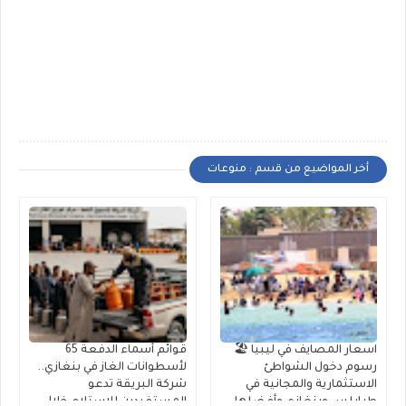
أخر المواضيع من قسم : منوعات
اسعار المصايف في ليبيا 🏖️
قوائم أسماء الدفعة 65
رسوم دخول الشواطئ
لأسطوانات الغاز في بنغازي..
الاستثمارية والمجانية في
شركة البريقة تدعو
طرابلس وبنغازي وأفضلها
المستفيدين للاستلام خلال