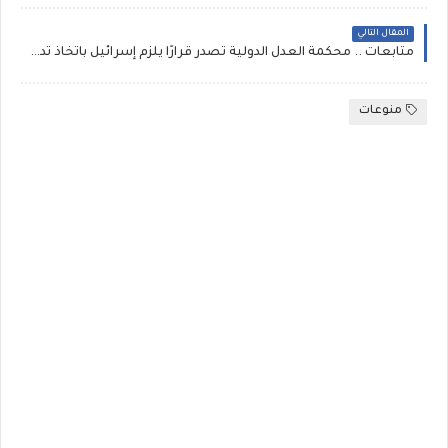
المقال التالي
متابعات .. محكمة العدل الدولية تصدر قرارًا يلزم إسرائيل باتخاذ تدابير لمنع الإبادة الجماعية للفلسطينيين
منوعات