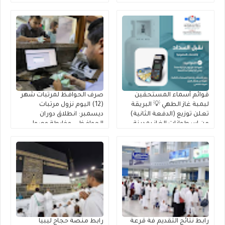
10 أيام
قوائم أسماء المستحقين
صرف الحوافظ لمرتبات شهر
لبمبة غاز الطهي 💡 البريقة
(12) اليوم نزول مرتبات
تعلن توزيع (الدفعة الثانية)
ديسمبر: انطلاق دوران
من إسطوانات الغاز بمدينة
الحوافظ .. وخارطة وصول
جالو للمدرجين بـ 2026
السيولة إلى حسابك عبر
(راتبك لحظي)
رابط نتائج التقديم فة قرعة
رابط منصة حجاج ليبيا