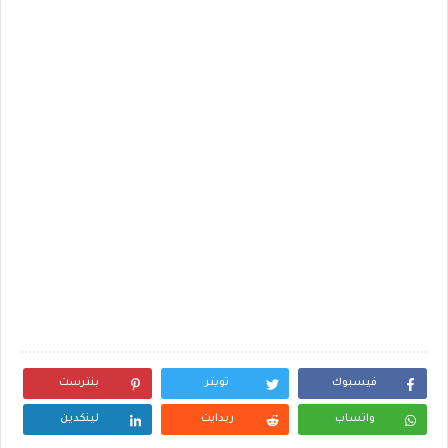
فيسبوك
تويتر
بنترست
واتساب
ريدايت
لينكدين