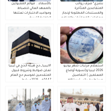
بشري* صرف رواتب
بالأسماء .. قوائم المقبولين
المتقاعدين المتأخرة
بالمعهد العالي للضباط
والمستندات المطلوبة لإنجاز
ومواعيد الاختبارات تعلنها
معاملات المعاشات والمنافع
الداخلية الليبية
الخاصة بالعسكريين
استعلام مرتبات شهر يونيو
#ليبيا_حج هيئة الحج في ليبيا
2026 ليبيا و(تسوية أوضاع
تعلن ضوابط وشروط قبول
المعلمين ) التفاصيل
المتقدمين لموسم حج العام
عبرتطبيق راتبي ليبيا apk
1447هـ – 2026م رابط
الراتب apk
التسجيل في القرعة