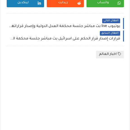
واتساب
ريدايت
لينكدين
المقال التالي
يوتيوب live بث مباشر جلسة محكمة العدل الدولية وإصدار قراراتها بشأن دعوى جنوب أفريقيا ضد اسرائيل اليوم مشاهدة أون لاين في لاهاي يوتيوب لايف
المقال السابق
قرارات إصدار قرار الحكم على اسرائيل بث مباشر جلسة محكمة العدل الدولية في لاهاي Al Jazeera مباشر الاخبارية
اخبار العالم