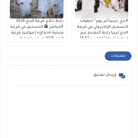
#حج_ليبيا آخر يوم* خطوات
رابط نتائج قرعة الحج 2026
التسجيل الإلكتروني في قرعة
#مباشر 🕋 التسجيل في قرعة
الحج ليبيا رابط التقديم عبر
منصة «حجاج» | مواعيد قرعة
منصة "حجاج" لموسم 1447-
الحج 2026 في ليبيا ورابط
2026 شفافية عالية
الشرح والتقديم
تعليقات
إرسال تعليق