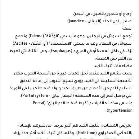
أوجاع أو شعور بالضيق، في البطن
اصفرار لون الجلد (اليرقان - Jaundice)
الحكة
تجمع السوائل في الرجلين، وهو ما يسمى "الوَذَمَة" (Edema) وتجمع
السوائل في البطن، وهو ما يسمى "الاستسقاء" (أو: الحَبَن - Ascites)
نزف في داخل المعدة أو في المريء (Esophagus)، وهي القناة التي تهبط
من الفم حتى المعدة.
مضاعفات تليف الكبد
يحدث تشمع الكبد عندما تحل كميات كبيرة من أنسجة الندوب مكان
الأنسجة السليمة في الكبد. يؤدي نسيج الندوب إلى إعاقة التدفق
السليم للدم من الأمعاء عن طريق الكبد ويولّد ضغطا كبيرا في الأوردة
التي توصل الدم إلى هذه المنطقة (الجهاز البابيّ - Portal system).
وتسمى هذه الحالة باسم "فرط ضغط الدم البابيّ" (Portal
hypertension).
المرضى المصابون بتليف الكبد هم أكثر عرضة من غيرهم للإصابة
بالتحصّي الصفراوي (Gallstone). وكلما كان تليف الكبد أكثر حدة يزداد