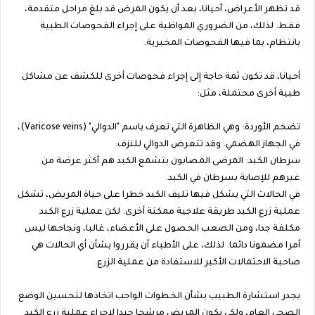
قد تظهر الأعراض، أحيانا، بعد أن يكون المرض قد بلغ مراحل متقدمة،
فقط. لذلك، من الضروري المواظبة على إجراء الفحوصات الطبية
بانتظام، بما فيها الفحوصات المخبرية.
أحيانا، قد تكون ثمة حاجة إلى إجراء فحوصات أخرى للكشف عن مشاكل
طبية أخرى محتملة، مثل:
تضخم الأوردة: وهي الظاهرة التي تعرف باسم "الدوالي" (Varicose veins)،
في الجهاز الهضمي. وقد تتعرض الدوالي للنزف.
سرطان الكبد: المرضى المصابون بتشمع الكبد هم أكثر عرضة من
غيرهم للإصابة بسرطان في الكبد.
في الحالات التي يشكل فيها تليف الكبد خطرا على حياة المريض، تشكل
عملية زرع الكبد طريقة علاجية ممكنة أخرى. لكن عملية زرع الكبد
مكلفة جدا، ومن الصعب الحصول على الأعضاء، غالبا، ونجاحها ليس
أمرا مضمونا دائما. لذلك، على الأطباء أن يقرروا بشأن أي الحالات هي
صاحبة الاحتمالات الأكبر للاستفادة من عملية الزرع.
يجدر استشارة الطبيب بشأن الخطوات الواجب اتخاذها لتحسين الوضع
الصحي العام، ولكي يكون المريض مرشحا جيدا لإجراء عملية زرع الكبد