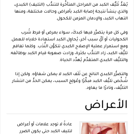
يُعَدُّ تَلَيُّف الكبد من المراحل المتأخِّرة للتندُّب (التليف) الكبدي،
والذي ينشأ نتيجة إصابة الكبد بأمراض وحالات مختلفة، ومنها
التهاب الكبد، والإدمان المزمن للكحول.
وفي كل مرة يتضرَّر فيها كبدكَ، سواء بمرض أو فرط شُرب
الكحوليات أو أيِّ سبب آخر، يُحاوِل الكبد استعادة خلاياه للعمل.
ومع استمرار عملية الإصلاح الكبدي تتكوَّن النُّدَب. وكلما تفاقم
تليُّف الكبد، زاد التندُّب بكثرة، وزادت صعوبة قيام الكبد بوظائفه.
والتليُّف الكبدي المتقدِّم يُهدِّد الحياة.
والتضرُّر الكبدي الناتج عن تَلَف الكبد لا يمكن شفاؤه. ولكن إذا
شُخِّص تليُّف الكبد مبكِّرًا وعُولِج السبب، يمكن الحدُّ من انتشار
التليُّف، ونادرًا ما يعاود.
الأعراض
عادةً لا توجد علامات أو أعراض
لتليف الكبد حتى يكون الضرر