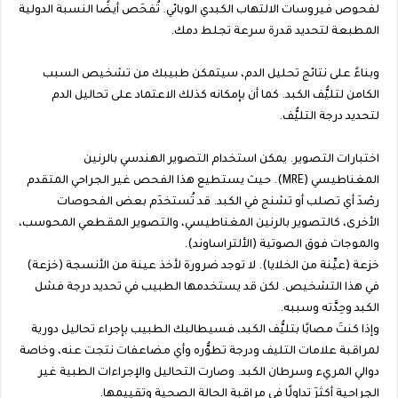
لفحوص فيروسات الالتهاب الكبدي الوبائي. تُفحَص أيضًا النسبة الدولية
المطبعة لتحديد قدرة سرعة تجلط دمك.
وبناءً على نتائج تحليل الدم، سيتمكن طبيبك من تشخيص السبب
الكامن لتليُّف الكبد. كما أن بإمكانه كذلك الاعتماد على تحاليل الدم
لتحديد درجة التليُّف.
اختبارات التصوير. يمكن استخدام التصوير الهندسي بالرنين
المغناطيسي (MRE). حيث يستطيع هذا الفحص غير الجراحي المتقدم
رصْدَ أي تصلب أو تشنج في الكبد. قد تُستخدَم بعض الفحوصات
الأخرى، كالتصوير بالرنين المغناطيسي، والتصوير المقطعي المحوسب،
والموجات فوق الصوتية (الألتراساوند).
خزعة (عيِّنة من الخلايا). لا توجد ضرورة لأخذ عينة من الأنسجة (خزعة)
في هذا التشخيص. لكن قد يستخدمها الطبيب في تحديد درجة فشل
الكبد وحِدَّته وسببه.
وإذا كنتَ مصابًا بتليُّف الكبد، فسيطالبك الطبيب بإجراء تحاليل دورية
لمراقبة علامات التليف ودرجة تطوُّره وأي مضاعفات نتجت عنه، وخاصة
دوالي المريء وسرطان الكبد. وصارت التحاليل والإجراءات الطبية غير
الجراحية أكثرَ تداولًا في مراقبة الحالة الصحية وتقييمها.