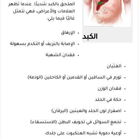
الملحق بالكبد شديدًا. عندما تظهر
العلامات والأعراض، فهي تتمثل
غالبًا فيما يلي:
الإرهاق
الكبد
الإصابة بالنزيف أو التكدم بسهولة
افتح
فقدان الشهية
مربع
الغثيان
الحوار
المنبثق
تورم في الساقين أو القدمين أو الكاحلين (الوذمة)
فقدان الوزن
حكة في الجلد
اصفرار لون الجلد والعينين (اليرقان)
تجمع السوائل في تجويف البطن (الاستسقاء)
أوعية دموية تشبه العنكبوت على جلدك