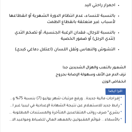
احمرار راحتي اليد
بالنسبة للنساء، عدم انتظام الدورة الشهرية أو انقطاعها
لأسباب غير متعلقة بانقطاع الطمث
بالنسبة للرجال، فقدان الرغبة الجنسية، أو تضخم الثدي
(تثدي الرجل) أو ضمور الخصية
التشوش والنعاس وثقل اللسان (اعتلال دماغي كبدي)
الشعور بالتعب والهزال الشديدين جدا
نزف الدم من الأنف وسهولة الإصابة بجروح
انخفاض الوزن
اقرا ايضا
إفراجات مالية جديدة.. ورفع مرتبات شهر يوليو (7) بنسبة 75% وصرف العلاوة السنوية وتغييرات المسار لعدد من الموظفين
رابط جديد للاستعلام عن نتيجة الشهادة الإعدادية في ليبيا غبر الرقم الموحد( 11111): وزير التعليم يعتمد نتيجة الإعدادية 2026 بنسبة نجاح 75.46%
بشري* صرف رواتب المتقاعدين المتأخرة والمستندات المطلوبة لإنجاز معاملات المعاشات والمنافع الخاصة بالعسكريين
بالأسماء .. قوائم المقبولين بالمعهد العالي للضباط ومواعيد الاختبارات تعلنها الداخلية الليبية