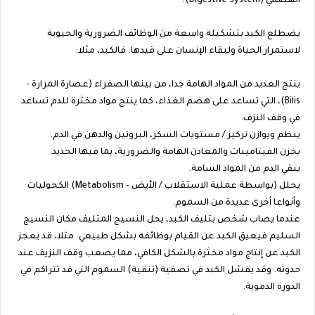
الهضمي (Digestive System).
يضطلع الكبد بتشكيلة واسعة من الوظائف الضرورية والحيوية
لاستمرار الحياة ولبقاء الإنسان على قيدها. فالكبد، مثلا:
ينتج العديد من المواد الهامة جدا، من بينها الصفراء (عصارة المرارة -
Bilis)، التي تساعد على هضم الغذاء، كما ينتج مواد مخثرة للدم تساعد
في وقف النزف.
ينظم ويوازن تركيز / مستويات السكر، البروتين والدهن في الدم.
يخزن الفيتامينات والمعادن الهامة والضرورية، بما فيها الحديد.
ينقي الدم من المواد السامة.
يحلل (بواسطة عملية الاستقلاب / الأيض - Metabolism) الكحوليات
وأنواعا أخرى عديدة من السموم.
عندما يصاب شخص بتليف الكبد، يحل النسيج المتليف مكان النسيج
السليم فيعيق الكبد عن القيام بوظائفه بشكل طبيعي. مثلا، قد يعجز
الكبد عن إنتاج مواد مخثرة بالشكل الكافي، مما يصعب وقف النزيف عند
حدوثه. وقد يفشل الكبد في تصفية (تنقية) السموم التي قد تتراكم في
الدورة الدموية.