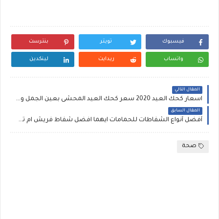
فيسبوك
تويتر
بنترست
واتساب
ريدايت
لينكدين
المقال التالي
اسعار كحك العيد 2020 سعر كحك العيد المحشى بعين الجمل والبسكويت السادة بالمكسرات بالسمن البلدي يدوب في البق
المقال السابق
أفضل أنواع الشفاطات للحمامات ايهما افضل شفاط فريش ام توشيبا اسعار الشفاطات في بي تك مراوح شفاط المطبخ ايكيا ikea شفاطات البوتاجاز
صحة