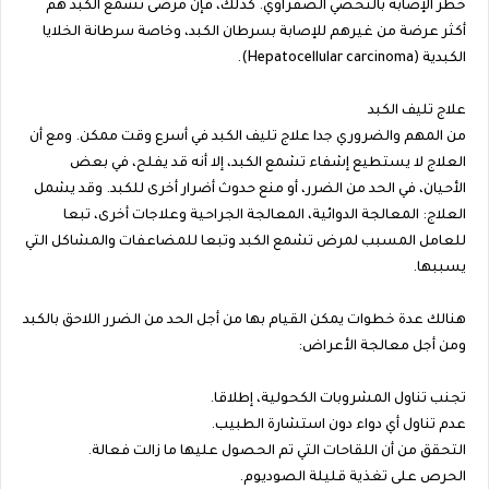
خطر الإصابة بالتحصي الصفراوي. كذلك، فإن مرضى تشمع الكبد هم
أكثر عرضة من غيرهم للإصابة بسرطان الكبد، وخاصة سرطانة الخلايا
الكبدية (Hepatocellular carcinoma).
علاج تليف الكبد
من المهم والضروري جدا علاج تليف الكبد في أسرع وقت ممكن. ومع أن
العلاج لا يستطيع إشفاء تشمع الكبد، إلا أنه قد يفلح، في بعض
الأحيان، في الحد من الضرر، أو منع حدوث أضرار أخرى للكبد. وقد يشمل
العلاج: المعالجة الدوائية، المعالجة الجراحية وعلاجات أخرى، تبعا
للعامل المسبب لمرض تشمع الكبد وتبعا للمضاعفات والمشاكل التي
يسببها.
هنالك عدة خطوات يمكن القيام بها من أجل الحد من الضرر اللاحق بالكبد
ومن أجل معالجة الأعراض:
تجنب تناول المشروبات الكحولية، إطلاقا.
عدم تناول أي دواء دون استشارة الطبيب.
التحقق من أن اللقاحات التي تم الحصول عليها ما زالت فعالة.
الحرص على تغذية قليلة الصوديوم.