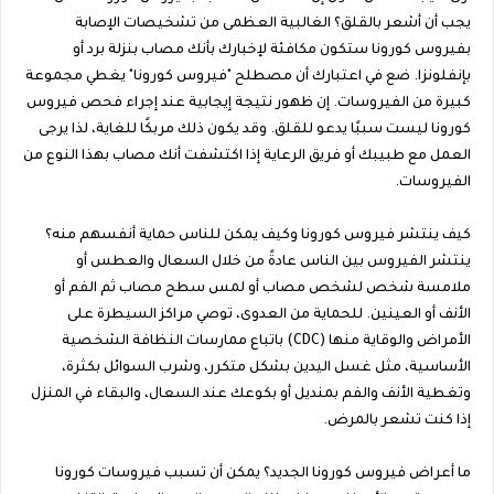
يجب أن أشعر بالقلق؟ الغالبية العظمى من تشخيصات الإصابة
بفيروس كورونا ستكون مكافئة لإخبارك بأنك مصاب بنزلة برد أو
بإنفلونزا. ضع في اعتبارك أن مصطلح "فيروس كورونا" يغطي مجموعة
كبيرة من الفيروسات. إن ظهور نتيجة إيجابية عند إجراء فحص فيروس
كورونا ليست سببًا يدعو للقلق. وقد يكون ذلك مربكًا للغاية، لذا يرجى
العمل مع طبيبك أو فريق الرعاية إذا اكتشفت أنك مصاب بهذا النوع من
الفيروسات.
كيف ينتشر فيروس كورونا وكيف يمكن للناس حماية أنفسهم منه؟
ينتشر الفيروس بين الناس عادةً من خلال السعال والعطس أو
ملامسة شخص لشخص مصاب أو لمس سطح مصاب ثم الفم أو
الأنف أو العينين. للحماية من العدوى، توصي مراكز السيطرة على
الأمراض والوقاية منها (CDC) باتباع ممارسات النظافة الشخصية
الأساسية، مثل غسل اليدين بشكل متكرر، وشرب السوائل بكثرة،
وتغطية الأنف والفم بمنديل أو بكوعك عند السعال، والبقاء في المنزل
إذا كنت تشعر بالمرض.
ما أعراض فيروس كورونا الجديد؟ يمكن أن تسبب فيروسات كورونا