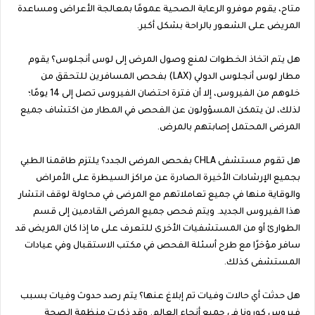
متاح، يقوم موفرو الرعاية الصحية عمومًا بمعالجة الأعراض ومساعدة
المريض على الشعور بالراحة بشكل أكبر.
هل يتم اتخاذ الخطوات لمنع وصول المرض إلى لوس أنجلوس؟ يقوم
مطار لوس أنجلوس الدولي (LAX) بفحص المسافرين للتحقق من
خلوهم من الفيروس، إلا أن فترة احتضان الفيروس تصل إلى 14 يومًا؛
لذلك، لن يتمكن المسؤولون عن الفحص في المطار من اكتشاف جميع
المرضى المحتمل إصابتهم بالمرض.
هل تقوم مستشفى CHLA بفحص المرضى الجدد؟ يلتزم طاقمنا الطبي
بجميع الإرشادات الأخيرة الصادرة عن مراكز السيطرة على الأمراض
والوقاية منها في جميع تعاملاتهم مع المرضى في محاولة لوقف انتشار
هذا الفيروس الجديد. ويتم فحص جميع المرضى القادمين إلى قسم
الطوارئ أو من المستشفيات الأخرى للتعرف على ما إذا كان المريض قد
سافر مؤخرًا مع طرح أسئلة الفحص في مكتب الاستقبال وفي عيادات
المستشفى كذلك.
هل حدثت أي حالات وفيات تم إبلاغ عنها؟ يتم رصد حدوث وفيات بسبب
فيروس كورونا في جميع أنحاء العالم. وقد ذكرت منظمة الصحة