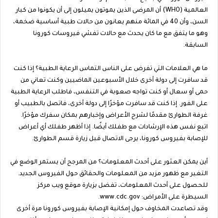
العالمية (WHO) أن المرضى الذين يموتون يميلون إلى أن يكونوا من كبار
السن، وأن 40 في المائة منهم يعانون من حالات طبية أساسية ضخمة،
وهو ما يتفق مع ما كان يحدث مع حالات تفشي فيروسات كورونا
السابقة.
ما هي العلامات التي تفرض على الناس التماس الرعاية الطبية؟ إذا كنت
قد سافرت إلى دولة أخرى خلال الأسبوعين الماضيين وكنت تعاني من
حمى أو سعال أو كنت تواجه صعوبة في التنفس، فاطلب الرعاية الطبية
على الفور. إذا كنت قد سافرت مؤخرًا إلى دولة أخرى، فاتصل بالطبيب أو
غرفة الطوارئ مقدمًا لشرح الأعراض وإخبارهم بمكان سفرك مؤخرًا.
اتبع نفس هذه الإرشادات مع طفلك أيضًا. إذا أظهر طفلك أي أعراض
للإصابة بفيروس كورونا، يرجى الاتصال قبل زيارة قسم الطوارئ.
أين يمكن العثور على أحدث المعلومات؟ من المرجح أن يستمر الوضع في
التغير مع ظهور مزيد من المعلومات والحقائق حول الفيروس الجديد.
للحصول على أحدث المعلومات، تفضل بزيارة موقع ويب مركز
السيطرة على الأمراض: www.cdc.gov.
وقد تصاعدت المخاوف حول إمكانية الإصابة بفيروس كورونا مرة أخرى