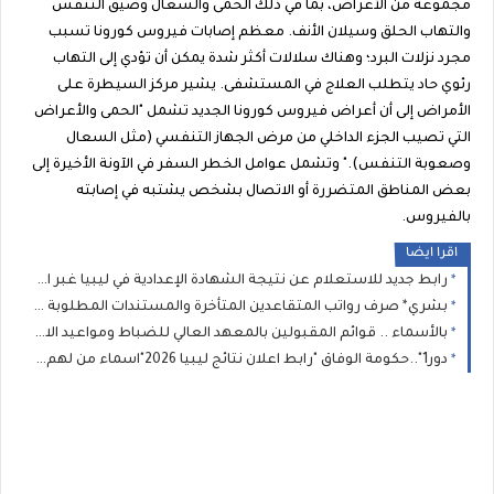
مجموعة من الأعراض، بما في ذلك الحمى والسعال وضيق التنفس
والتهاب الحلق وسيلان الأنف. معظم إصابات فيروس كورونا تسبب
مجرد نزلات البرد؛ وهناك سلالات أكثر شدة يمكن أن تؤدي إلى التهاب
رئوي حاد يتطلب العلاج في المستشفى. يشير مركز السيطرة على
الأمراض إلى أن أعراض فيروس كورونا الجديد تشمل "الحمى والأعراض
التي تصيب الجزء الداخلي من مرض الجهاز التنفسي (مثل السعال
وصعوبة التنفس)." وتشمل عوامل الخطر السفر في الآونة الأخيرة إلى
بعض المناطق المتضررة أو الاتصال بشخص يشتبه في إصابته
بالفيروس.
اقرا ايضا
رابط جديد للاستعلام عن نتيجة الشهادة الإعدادية في ليبيا غبر الرقم الموحد( 11111): وزير التعليم يعتمد نتيجة الإعدادية 2026 بنسبة نجاح 75.46%
بشري* صرف رواتب المتقاعدين المتأخرة والمستندات المطلوبة لإنجاز معاملات المعاشات والمنافع الخاصة بالعسكريين
بالأسماء .. قوائم المقبولين بالمعهد العالي للضباط ومواعيد الاختبارات تعلنها الداخلية الليبية
دور1"..حكومة الوفاق "رابط اعلان نتائج ليبيا 2026"اسماء من لهم دور ثان" : نتيجة الشهادة الاعدادية الصف الثالث الاعدادى برقم الجلوس