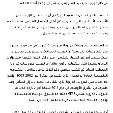
في كاليفورنيا، حيث بدأ الفيروس ينتشر في جميع أنحاء العالم.
لقد سألنا خبرائنا عن الحقائق التي يمكن أن تساعد في الإجابة على
الأسئلة الأساسية التي ستدور بذهن أهالي الأطفال المرضى. ستجد أدناه
معلومات حول هذا الفيروس الجديد، وما الذي يتم عمله لمنع انتشاره،
وكيف يمكنك حماية نفسك من تهديد العدوى.
ما المقصود بفيروسات كورونا؟ فيروسات كورونا هي مجموعة كبيرة
من الفيروسات التي يمكن أن تصيب الحيوانات والبشر على حد سواء،
حيث تسبب أمراض الجهاز التنفسي، سواء التي تكون خفيفة مثل نزلات
البرد أو شديدة مثل الالتهاب الرئوي. ونادرًا ما تصيب فيروسات كورونا
الحيوانية البشر ثم تنتشر بينهم. وقد تتذكر مرض سارس (المتلازمة
التنفسية الحادة الوخيمة) الذي انتشر في الفترة بين 2002-2003، والذي
كان مثالاً على فيروس كورونا الذي انتقل من الحيوانات إلى البشر. وقد
ظهرت في الشرق الأوسط في عام 2012 سلالة أخرى بارزة أحدث من
فيروس كورونا تسمى MERS (متلازمة الشرق الأوسط التنفسية)،
ويقول العلماء إنها انتقلت في البداية من جمل إلى إنسان.
أرى نتيجة فحص تقول إن الشخص مصاب "بفيروس كورونا". فهل