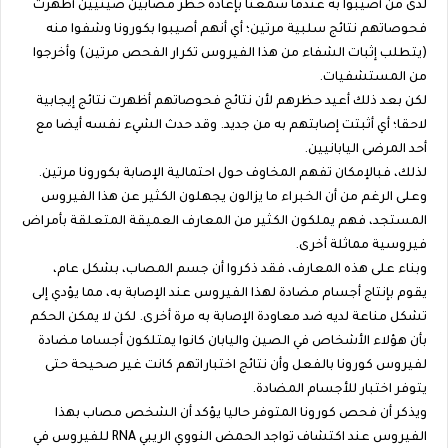
لدى من أصيبوا به عندما سمعنا بإعادة حظر مصابين صينيين أظهرت
فحوصاتهم نتائج سلبية مرتين؛ أي أنهم أصيبوا بكورونا وشفوا منه
(يتطلب إثبات الشفاء من هذا الفيروس تكرار الفحص مرتين) وأخرجوا
من المستشفيات.
لكن بعد ذلك أعيد حظرهم لأن نتائج فحوصاتهم أظهرت نتائج إيجابية
لاحقا؛ أي أثبتت إصابتهم به من جديد. وقد حدث الشيء نفسه أيضا مع
أحد المرضى اليابانيين.
لذلك، فبالإمكان تفهم المخاوف حول احتمالية الإصابة بكورونا مرتين.
وعلى الرغم من أن الخبراء ما يزالون يجهلون الكثير عن هذا الفيروس
المستجد، فهم يملكون الكثير من المعارف العميقة المتعلقة بأمراض
فيروسية مماثلة أخرى.
وبناء على هذه المعارف، فقد ذكروا أن جسم المصاب، بشكل عام،
يقوم بإنتاج أجسام مضادة لهذا الفيروس عند الإصابة به، مما يؤدي إلى
تشكل مناعة لديه ضد معاودة الإصابة به مرة أخرى. لكن لا يمكن الحكم
بأن هؤلاء الأشخاص في الصين واليابان كانوا يمتلكون أجساما مضادة
لفيروس كورونا بالفعل وأن نتائج اختباراتهم كانت غير صحيحة حتى
يتوفر اختبار للأجسام المضادة.
ويذكر أن فحص كورونا المتوفر حاليا يؤكد أن الشخص مصاب بهذا
الفيروس عند اكتشاف تواجد الحمض النووي الريبي RNA للفيروس في