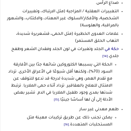
صداع الرأس.
التغييرات العقلية / المزاجية (مثل الارتباك، وتغييرات
الشخصية، والأفكار/السلوك غير المعتاد، والاكتئاب، والشعور
بالمراقبة، والهلوسة)
علامات العدوى الخطيرة (مثل الحمى، قشعريرة شديدة،
التهاب الحلق المستمر)
حكة في
الجلد وتغيرات في لون الجلد وفقدان الشعر وطفح
جلدي.
[14]
الحكة التي يسببها الكلوروكين شائعة جدًا بين الأفارقة
السود (70٪)، ولكنها أقل شيوعًا في الأعراق الأخرى. تزداد
مع تقدم العمر، وهي شديدة لدرجة قد تدعو للتوقف عن
الامتثال للعلاج بالعقاقير. تزداد أثناء حمى الملاريا. ترتبط
شدتها بمدى وجود طفيل الملاريا في الدم. تشير بعض
الأدلة إلى أن لها أساسًا جينيًا.
[15]
طعم معدني غير سار
يمكن تجنب ذلك عن طريق تركيبات معينة مثل
المستحلبات المتعددة.
[16]