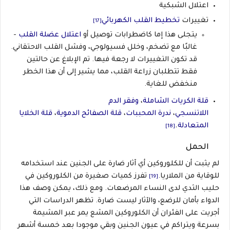
اعتلال الشبكية
تغييرات
تخطيط القلب الكهربائي
[17]
يتجلى هذا إما كاضطرابات توصيل أو
اعتلال عضلة القلب
-
غالبًا مع تضخم، وخلل فسيولوجي، وفشل القلب الاحتقاني.
قد تكون التغييرات لا رجعة فيها. تم الإبلاغ عن حالتين
فقط تتطلبان زراعة القلب، مما يشير إلى أن هذا الخطر
منخفض للغاية.
قلة الكريات الشاملة
،
وفقر الدم
اللاتنسجي
،
ندرة
المحببات
،
قلة الصفائح الدموية
،
قلة الخلايا
المتعادلة
.
[18]
الحمل
لم يثبت أن للكلوروكين أي آثار ضارة على الجنين عند استخدامه
للوقاية من الملاريا.
تفرز كميات صغيرة من الكلوروكين في
[19]
حليب الثدي لدى النساء المرضعات. ومع ذلك، يمكن وصف هذا
الدواء بأمان للرضع، والآثار ليست ضارة. تظهر الدراسات التي
أجريت على الفئران أن الكلوروكين المشع يمر عبر المشيمة
بسرعة ويتراكم في عيون الجنين وبقي موجودا بعد خمسة أشهر