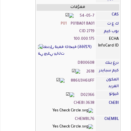
معرّفات
CAS
54-05-7
ك ع ت
P01BA01 BA01
P01
بوب كيم
CID 2719
100.000.175
ECHA
InfoCard ID
درغ بنك
DB00608
كيم سبايدر
2618
المكون
886U3H6UFF
الفريد
كيوتو
D02366
CHEBI:3638
ChEBI
CHEMBL76
ChEMBL