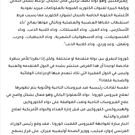
"إيفيرمكتين"وهو دواء نصف تركيبي قاتل للديدان، يرتبط بشكل انتخابي
وبإلفة كبيرة لقنوات الكلوريد المبوبة بالغلوتامات فيزيد نفوذية
الأغشية الخلوية الخاصة بالديدان لشوارد الكلوريد مما يسبب فرط
استقطاب خلاياها العصبية والعضلية وبالتالي موتها يعالج "داء
الأسكارس، وداء الفيل، وداء المسلكات، وداء كلابية الذنب، وداء
المنسونيلات، وداء الاسطوانيات الشعرية، وداء الخيطيات، وجرب،
وتقمل، وعد وردي، وداء كلابية الذنب".
كورونا لايفرق بين دولة متقدمة او متخلفة ,ولكن إذا نظرنا للأمر بنظرة
فاحصة لوجدنا أن هذا المرض منتشر بشده في الدول المتقدمه والغنية
وليس في الدول الفقيرة التي تكاد تنعدم فيها الإجراءات الوقائية
والصحية فلماذا؟..
خمسة لقاحات رئيسية ضد فيروسات التاجية والأدوية يتم تطويرها
لعلاج فيروس كورونا , دواء الأنفلونزا الياباني وهو فعال بشكل واضح في
علاج الفيروسات التاجية وتمت الموافقة على دواء الكلوروكين
والهيدروكسي كلوروكين من قبل إدارة الغذاء والدواء الأمريكية لعلاج
الملاريا والذئبة.
اخبار سارة لمواجهة الفيروس المميت كورونا ، فقد وقع رئيس الوزراء
الفرنسي إدوارد فيليب، ووزير الصحة أوليفييه فيران، على قرار يسمح