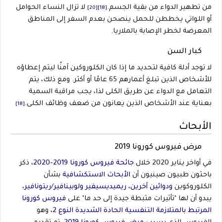
من تطهير الدواء من بقية الجسم.
لا تزال النساء الحوامل
[20]
[18]
أو اللواتي يخططن للحمل ينصحن بعدم السفر إلى المناطق
المعرضة لخطر الإصابة بالملاريا.
كبار السن
لا توجد أدلة كافية لتحديد ما إذا كان الكلوروكين آمنًا ليتم إعطاؤه
للأشخاص الذين تبلغ أعمارهم 65 عامًا أو أكثر. ومع ذلك، يتم
التعامل مع الدواء عن طريق الكلى لذا، يجب مراقبة السمية
بعناية عند الأشخاص الذين يعانون من ضعف وظائف الكلى.
[18]
الأبحاث
مرض فيروس كورونا 2019
في أواخر يناير 2020 خلال
جائحة فيروس كورونا 2019-2020
، ذكر
باحثون طبيون صينيون أن
الأبحاث الاستكشافية
بشأن
الكلوروكوين
ودوائين أخرين
،
ريميديسيفير ولوبينافير/ريتونافير
،
يبدو أن لها "تأثيرات مثبطة جيدة إلى حد ما" على
فيروس كورونا
المرتبط بالمتلازمة التنفسية الحادة الشديدة النوع 2
، وهو