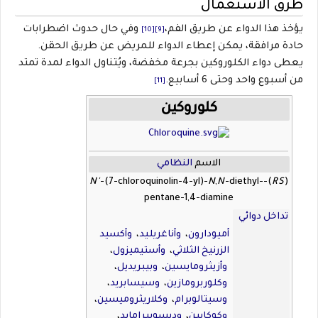
طرق الاستعمال
يؤخذ هذا الدواء عن طريق الفم،
وفي حال حدوث اضطرابات
[10]
[9]
حادة مرافقة، يمكن إعطاء الدواء للمريض عن طريق الحقن.
يعطى دواء الكلوروكين بجرعة مخفضة، ويُتناول الدواء لمدة تمتد
من أسبوع واحد وحتى 6 أسابيع.
[11]
كلوروكين
الاسم
النظامي
N'
-(7-chloroquinolin-4-yl)-
N
,
N
-diethyl-
)-
RS
(
pentane-1,4-diamine
تداخل دوائي
أميودارون
،
وأناغريليد
،
وأكسيد
الزرنيخ الثلاثي
،
وأستيميزول
،
وأزيثرومايسين
،
وبيبريديل
،
وكلوربرومازين
،
وسيسابريد
،
وسيتالوبرام
،
وكلاريثروميسين
،
وكوكايين
،
وديسوبيرامايد
،