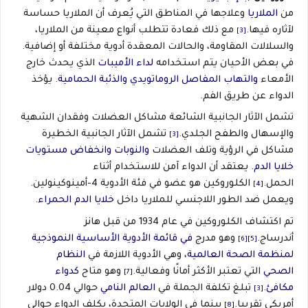
من
الملاريا
وعلاجها في المناطق التي يُعرف أن الملاريا حساسة
لآثاره فيها.
مع ذلك فعادة تتطلب أنواع معينة من الملاريا،
[3]
والسلالات المقاومة، والحالات المعقدة أدوية مختلفة أو إضافية.
في بعض الأحيان يتم استخدامه
لداء الأميبات
الذي يحدث خارج
الأمعاء
والتهاب المفاصل الروماتويدي
والذئبة الحمامية
. يؤخذ
الدواء عن طريق الفم.
تشمل الآثار الجانبية الشائعة مشاكل العضلات وفقدان الشهية
والإسهال والطفح الجلدي.
تشمل الآثار الجانبية الخطيرة
[3]
مشاكل في الرؤية وتلف العضلات
والنوبات
وانخفاض مستويات
خلايا الدم
. يعتقد أن الدواء آمن للاستخدام أثناء
الحمل.
الكلوروكين هو عضو في فئة الأدوية 4-أمينوكينولين.
[4]
ويعمل ضد الطور اللاجنسي للملاريا داخل
خلايا الدم الحمراء
.
تم اكتشاف الكلوروكين في عام 1934 من قبل هانز
أندرساج.
وهو مدرج
في قائمة الأدوية الأساسية النموذجية
[6]
[5]
لمنظمة الصحة العالمية
، وهي الأدوية اللازمة في
النظام
الصحي
التي تعتبر الأكثر أمانًا وفعالية.
وهو متاح
كدواء
[7]
مكافئ
.
تبلغ تكلفة الجملة في
العالم النامي
حوالي 0.04 دولار
[3]
أمريكي تقريبا.
بينما في الولايات المتحدة، يكلف الدواء حوالي
[8]