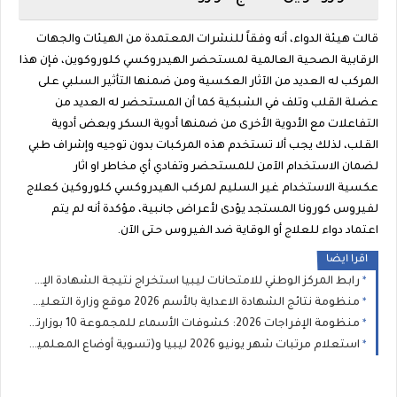
قالت هيئة الدواء، أنه وفقاً للنشرات المعتمدة من الهيئات والجهات
الرقابية الصحية العالمية لمستحضر الهيدروكسي كلوروكوين، فإن هذا
المركب له العديد من الآثار العكسية ومن ضمنها التأثير السلبي على
عضلة القلب وتلف في الشبكية كما أن المستحضر له العديد من
التفاعلات مع الأدوية الأخرى من ضمنها أدوية السكر وبعض أدوية
القلب، لذلك يجب ألا تستخدم هذه المركبات بدون توجيه وإشراف طبي
لضمان الاستخدام الآمن للمستحضر وتفادي أي مخاطر او اثار
عكسية الاستخدام غير السليم لمركب الهيدروكسي كلوروكين كعلاج
لفيروس كورونا المستجد يؤدى لأعراض جانبية، مؤكدة أنه لم يتم
اعتماد دواء للعلاج أو الوقاية ضد الفيروس حتى الآن.
اقرا ايضا
رابط المركز الوطني للامتحانات ليبيا استخراج نتيجة الشهادة الإعدادية 2026 برقم القيد
منظومة نتائج الشهادة الاعداية بالأسم 2026 موقع وزارة التعليم بالحكومة الموقتة natija moel ly الأستعلام عن نتائج امتحانات شهادة مرحلة التعليم الأساسي الإعدادية ليبيا
منظومة الإفراجات 2026: كشوفات الأسماء للمجموعة 10 بوزارتي الحكم المحلي والثروة البحرية لشهر مايو
استعلام مرتبات شهر يونيو 2026 ليبيا و(تسوية أوضاع المعلمين ) التفاصيل عبرتطبيق راتبي ليبيا apk الراتب apk