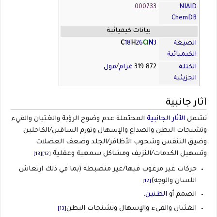
000733
NIAID
ChemDB
بيانات كيميائية
الصيغة
3
N
Cl
26
H
18
C
الكيميائية
الكتلة
319.872
غرام
/
مول
الجزيئية
آثار جانبية
تشمل
الآثار الجانبية
المحتملة عدم وضوح الرؤية والغثيان والقيء
وتشنجات البطن والصداع والإسهال وتورم الساقين/الكاحلين
وضيق التنفس وشحوب الأظافر/الجلد وضعف العضلات
وتسهيل الكدمات/النزيف ومشاكل سمعية وعقلية.
[13]
[12]
حركات غير مرغوب فيها/غير منضبطة (بما في ذلك ارتعاش
اللسان والوجه)
[12]
الصمم أو
الطنين
.
الغثيان والقيء والإسهال وتشنجات البطن
[13]