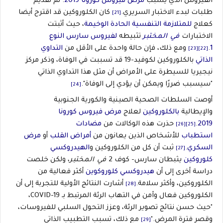
الفيروس الذي يسبب
مرض فيروس كورونا 2019
. تم تقديم
طلبات لبدء الاختبار السريري.
كان الكلوروكين قد اقترح أيضا
[21]
كعلاج
للمتلازمة التنفسية الحادة الوخيمة
، حيث أثبتت
الاختبارات
في المختبر
تثبيطه
لفيروس سارس النوع
1
.
ومع ذلك، فإن حالة واحدة على الأقل من
التداوي
[23]
[22]
الذاتي
بالكلوروكين لكوفيد-19 قد تسببت في الوفاة، وذكر مركز
نيجيريا للسيطرة على الأمراض أن مثل هذا التداوي الذاتي
"سيسبب ضررًا ويمكن أن يؤدي إلى الوفاة".
[24]
أوصت السلطات الصحية الصينية والكورية الجنوبية
والإيطالية
بالكلوروكين
لعلاج
مرض فيروس كورونا
2019
.
حذرت هذه الوكالات من
مضادات
[26]
[25]
استطباب
للأشخاص الذين يعانون من
أمراض القلب
أو
مرض
السكري
.
ثبت أن كل من الكلوروكين و
الهيدروكسي
[27]
كلوروكين
يثبطان سارس- كوف 2
في المختبر
، ولكن خلصت
دراسة أخرى إلى أن
هيدروكسي كلوروكوين
أكثر فعالية من
الكلوروكين، وأكثر سلامة.
أشارت النتائج الأولية للتجربة إلى أن
[28]
الكلوروكين فعال وآمن في التهاب الرئة المرتبط بـ COVID-19،
"حيث حسن نتائج تصوير الرئة، وعزز التحول السلبي للفيروسات،
وقصر فترة المرض."
مع ذلك، تسبب التطبيب الذاتي
[29]