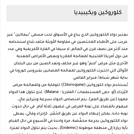
كلوروكين ويكيبيديا
يعتبر دواء الكلوروكين الذي يباع في الأسواق تحت مسمى "نيفاكين" غير
غريب على الأطباء المختصين في مقاومة الأوبئة فلقد شاع استخدامه
منذ أكثر من نصف قرن في العالم، لا سيما في القارة الأفريقية وفي عدد
من دول أمريكا اللاتينية لمعالجة الملاريا وبعض الأمراض المعدية
الأخرى مثل مرض "لايم" وهو غير مكلف وتعد الصين من بين البلدان
الأوائل التي اختبرت الكلوروكين لمعالجة المصابين بفيروس كورونا في
بداية شهر شباط/ فبراير الماضي.
يُستخدم دواء كلوروكين (Chloroquine) للوقاية من ولمعالجة مرض
البُرَداء (أو: حمى المستنقعات / الملاريا - Malaria). لدى تناول هذا الدواء
فمويا (عن طريق الفم)، يتم امتصاص الدواء بسرعة وبتركيز عالٍ،
فيقوم بالقضاء على نوبة المرض في غضون ثلاثة أيام. في حال حدوث
نوبة حادة، يمكن إعطاء الدواء عن طريق الحَقْن. كإجراء وقائي، يعطى
دواء الكلوروكين بجرعة مخفّضة، مرة واحدة في الأسبوع في حال القيام
بأية زيارة إلى منطقة موطونة (Endemic)، بحيث يتم تناول الدواء لفترة