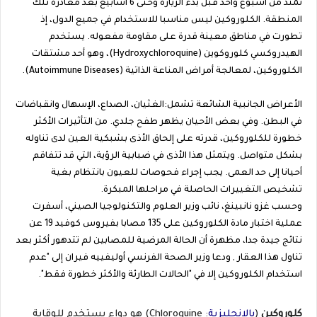
تمتد من أسبوع واحد قبل بدء الزيارة وحتى 6 أسابيع بعد مغادرة تلك
المنطقة. الكلوروكين ليس مناسبا للاستخدام في جميع الدول، إذ
تطورت في مناطق معينة قدرة على مقاومة مفعوله. يستخدم
الهيدروكسي كلوروكوين (Hydroxychloroquine)، وهو أحد مشتقات
الكلوروكين، لمعالجة أمراض المناعة الذاتية (Autoimmune Diseases).
الأعراض الجانبية الشائعة تشمل:الغثيان، الصداع، الإسهال وانقباضات
في البطن. وفي بعض الأحيان يظهر طفح جلدي. من التأثيرات الأكثر
خطورة للكلوروكين، قدرته على إلحاق الأذى بشبكية العين لدى تناوله
بشكل متواصل. ويتمثل هذا الأذى في ضبابية الرؤية، التي قد تتفاقم
أحيانا إلى حد العمى. يجب إجراء فحوصات للعيون بانتظام بغية
تشخيص التغييرات الحاصلة في مراحلها المبكرة.
وحسب غزو نانبينغ، نائب وزير العلوم والتكنولوجيا الصيني، أسفرت
عملية اختبار مادة الكلوروكين على 135 مصابا بفيروس كوفيد 19 عن
نتائج جيدة جدا، مظهرة أن الحالة المرضية للمصابين لم تتدهور أكثر بعد
تناول هذا العقار , ودعا وزير الصحة الفرنسي أوليفييه فيران إلى "عدم
استخدام الكلوروكين إلا في "الحالات الطارئة والأكثر خطورة فقط".
كلوروكين
(
بالإنجليزية
:
Chloroquine
) هو دواء يستخدم للوقاية