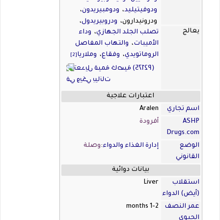
ودوفيتيليد
،
ودومبيريدون
،
ودرونيدارون،
ودروبيريدول
،
يعالج
تصلب الجلد الجهازي
،
وداء
وإريثروميسين
،
وإسيتالوبرام
،
الأميبات
،
والتهاب المفاصل
وفليكاينيد
، وهالوفانترين،
الروماتويدي
،
وفقاع
،
وملاريا
وهالوبيريدول
،
وإيبوتيليد
،
[2]
وميزوريدازين،
وميثادون
،
وموكسيفلوكساسين
،
وأوندانسيترون
،
وبينتاميدين
،
اعتبارات علاجية
وبيموزيد
،
وبروبوكول
،
اسم تجاري
Aralen
وبروكاييناميد
،
وكوينيدين
،
ASHP
أفرودة
وسيفوفلوران
،
وسوتالول
،
Drugs.com
وسبارفلوكساسين
،
وسلبيريد
،
الوضع
إدارة الغذاء والدواء
:
وترفينادين، وثيوريدازين
وصلة
[1]
القانوني
بيانات دوائية
استقلاب
Liver
(أيض) الدواء
عمر النصف
1-2 months
الحيوي