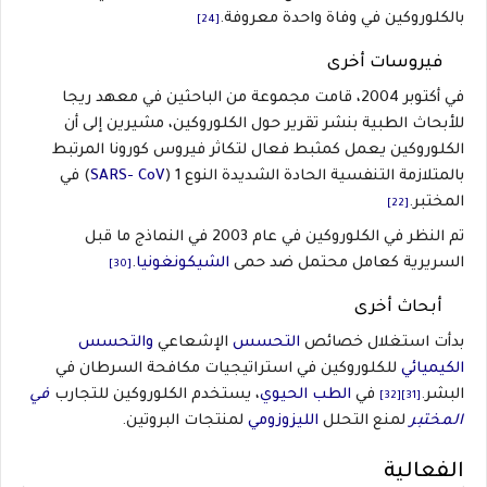
بالكلوروكين في وفاة واحدة معروفة.
[24]
فيروسات أخرى
في أكتوبر 2004، قامت مجموعة من الباحثين في معهد ريجا
للأبحاث الطبية بنشر تقرير حول الكلوروكين، مشيرين إلى أن
الكلوروكين يعمل كمثبط فعال لتكاثر فيروس كورونا المرتبط
بالمتلازمة التنفسية الحادة الشديدة النوع 1 (
SARS- CoV
) في
المختبر.
[22]
تم النظر في الكلوروكين في عام 2003 في النماذج ما قبل
السريرية كعامل محتمل ضد حمى
الشيكونغونيا
.
[30]
أبحاث أخرى
بدأت استغلال خصائص
التحسس
الإشعاعي
والتحسس
الكيميائي
للكلوروكين في استراتيجيات مكافحة السرطان في
البشر.
في
الطب الحيوي
، يستخدم الكلوروكين للتجارب
في
[32]
[31]
المختبر
لمنع التحلل
الليزوزومي
لمنتجات البروتين.
الفعالية