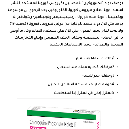
بوصف دواء "الكلوروكين" للمصابين بفيروس كورونا المستجد ,ننشر
اسماء ادوية لعلاج فيروس كورونا الكلوروكين بعد الرجوع الى موسوعة
ويكيبيديا , أدوية علاج كورونا ، ريميديسيفير ولوبينافير/ ريتونافير ,لا
يوجد حتي الان دواء محدد للوقاية من مرض فيروس كورونا (كوفيد-19)
ولا يوجد لقاح لمنع العدوى حتى الآن على مستوى العالم وكل ما أوصى
به هى الوقاية الشخصية وحماية الجهاز التنفسى وإتباع الممارسات
الصحية والغذائية الآمنة الاحتياطات الخمسة
1يداك اغسلها باستمرار
2مرفقك غط به فمك عند السعال
3وجهك احذر لمسه
4موقعك ابتعد مسافة آمنة عن الآخرين
5المنزل إبقى في المنزل إذا استطعت