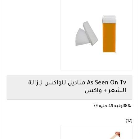
As Seen On Tv
مناديل للواكس لإزالة
الشعر + واكس
-38%
جنيه 49
جنيه 79
(12)