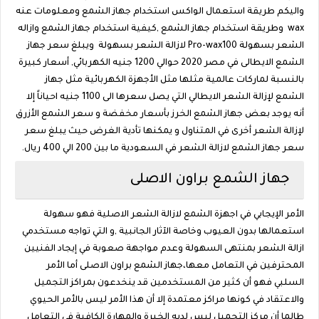
واليكم طريقة استعمال الواكس استخدام جهاز الشمع ومعلومات عنه
wax وطريقة استخدام جهاز الشمع ,كيفية استخدام جهاز الشمع وازاله
الشعر بسهولة Pro-wax100 لازالة الشعر بسهولة ويبلغ سعر جهاز
الشمع الايطالى في مصر 2020 حوالي 1200 جنيه الكهربائي, أسعار كبيرة
بالنسبة لماركات عالمية مثلها مثل الأجهزة الكهربائية مثل جهاز
الشمع لإزالة الشعر الايطالي التي يصل سعرها الى 1100 جنيه احياناً إلا
أنه يوجد بعض جهاز الشمع الخرز بأسعار مخفضة و سعر الشمع الأزرق
لإزالة الشعر أخرى في المتناول و يمكنها تأدية الغرض حيث يبلغ سعر
سعر جهاز الشمع لازالة الشعر في السعودية ما بين 200 الي 400 ريال.
جهاز الشمع براون الاصلى
الأمر الإيجابي في اجهزة الشمع لازالة الشعر الاصلية فهو سهولة
استعمالها بدون العيوب وخاصة الآثار الجانبية ,و التي تواجه مستخدمي
ازالة الشعر بمنتهى السهولة وعدم مواجهة صعوبة في إيجاد الفنيين
المحترفين في التعامل معها،جهاز الشمع براون الاصلى أما الأمر
السلبي فهو أن كثير من المستخدمين قد ينخدعون بمراكز التجميل
والاعتقاد في كونها مراكز معتمدة إلا أن هذا الأمر ليس بالأمر الحيوي
طالما أن مركز التجميل ليس لديه الخبرة والمهارة الكافية في التعامل