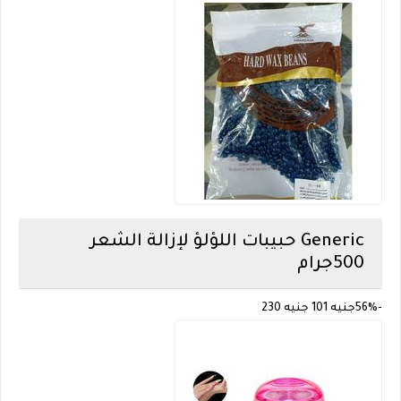
Generic
حبيبات اللؤلؤ لإزالة الشعر
500جرام
-56%
جنيه 101
جنيه 230