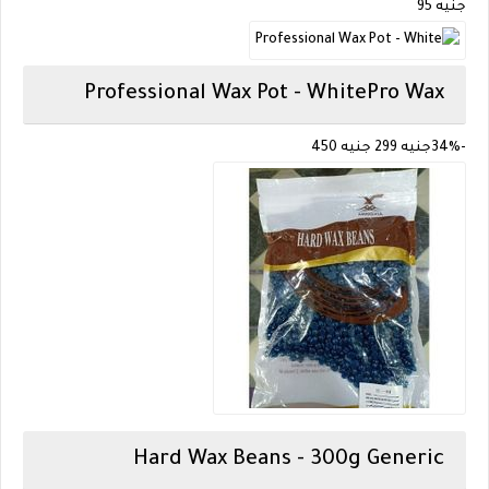
جنيه 95
Professional Wax Pot - White
Pro Wax
-34%
جنيه
299
جنيه
450
Hard Wax Beans - 300g
Generic