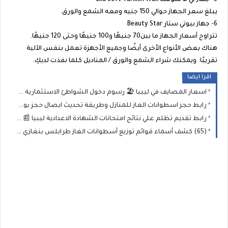
5- جهاز لي لا سوفت Lila Soft Turkish Wax
يبلغ سعر الجهاز حوالي 150 جنيه ومعه الشمع والورق.
6- جهاز بيوتي ستار Beauty Star
تتراوح أسعار الجهاز ما بين70 جنيهًا و100 جنيهًا وحتى 120 جنيهًا.
هناك بعض الأنواع الأخرى أيضًا وجميع الأجهزة تعمل بنفس الآلية
تقريبًا. ويمكنك شراء الشمع والورق / المناديل كلما نفذت لديكِ.
اقرا ايضا
اسعار المصايف في ليبيا 🏖️ رسوم دخول الشواطئ الاستثمارية والمجانية في طرابلس وبنغازي وأفضلها
رابط حجز اسطوانات الغاز للمنازل وطريقة تحديث ايصال حجز بومة غاز الطهي عبر منظومة البريقة
رابط تقديم تظلم علي نتائج امتحانات الشهادة الاعدادية ليبيا 📰 موعد فتح باب تقديم الطعون على نتائج التاسع وطريقة الطعن علي الدرجات
(65) كشف أسماء قوائم توزيع أسطوانات الغاز طرابلس بنغازي الزاوية والجنوب الشرقي 📢 #البريقة رابط منظومة حجز أسطوانات الغاز شركة البريقة 2026