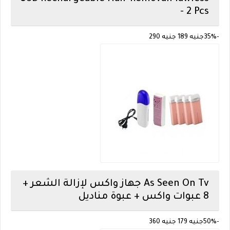
- 2 Pcs
-35%
جنيه
189
جنيه
290
As Seen On Tv
جهاز واكس لإزالة الشعر +
8 عبوات واكس + عبوة مناديل
-50%
جنيه 179
جنيه 360