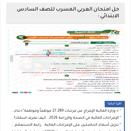
حل امتحان العربي المسرب للصف السادس
الابتدائي :
اقرا ايضا
> وزارة المالية الإفراج عن مرتبات 27,289 موظفاً وموظفة">عاجل | موعد صرف مرتبات شهر يوليو (7) عبر منظومة "راتبك لحظي" >> وزارة المالية الإفراج عن مرتبات 27,289 موظفاً وموظفة
الإفراجات المالية في الصحة والزراعة 2026.. كيف تعرف اسمك؟ دليل شامل للاستعلام عن إفراجات يوليو وخطوات متابعة الطلب
تنزيل أسماء الحاصلين على الإفراجات المالية.. رابط الاستعلام عن صرف مرتبات شهر 7 والجهات التي لديها إفراج عبر “راتبك لحظي”