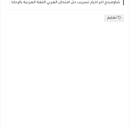
شاومينج اخر اخبار تسريب حل امتحان العربي اللغة العربية بالإجابات النموذجية للصف السادس الابتدائي بالصور بتاريخ 9-1-2024
تعليم