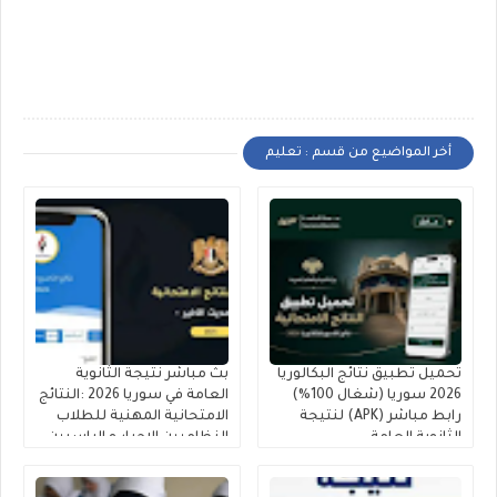
أخر المواضيع من قسم : تعليم
تحميل تطبيق نتائج البكالوريا
بث مباشر نتيجة الثانوية
2026 سوريا (شغال 100%)
العامة في سوريا 2026 :النتائج
رابط مباشر (APK) لنتيجة
الامتحانية المهنية للطلاب
الثانوية العامة
النظاميين الاحرار و الراسبين
(البكالوريا )