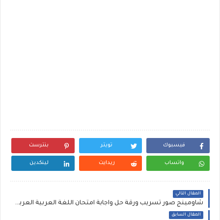
فيسبوك
تويتر
بنترست
واتساب
ريدايت
لينكدين
المقال التالي
شاومينج صور تسريب ورقة حل واجابة امتحان اللغة العربية العربي للصف الأول الاعدادي بتاريخ اليوم 9-1-2024 أولى اعدادي الامتحان الورقي بالإجابات النموذجية
المقال السابق