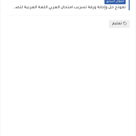
المقال السابق
نموذج حل وإجابة ورقة تسريب امتحان العربي اللغة العربية للصف السادس الابتدائي اليوم 9/1/2024 بالصور عربي موضوع التعبير الكتابي والنحو
تعليم