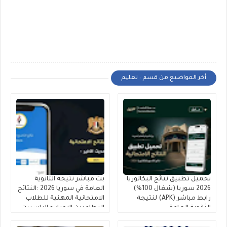
أخر المواضيع من قسم : تعليم
تحميل تطبيق نتائج البكالوريا
بث مباشر نتيجة الثانوية
2026 سوريا (شغال 100%)
العامة في سوريا 2026 :النتائج
رابط مباشر (APK) لنتيجة
الامتحانية المهنية للطلاب
الثانوية العامة
النظاميين الاحرار و الراسبين
(البكالوريا )