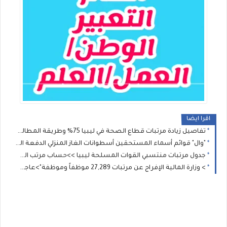
اقرا ايضا
تفاصيل زيادة مرتبات قطاع الصحة في ليبيا 75% وطريقة المطالبة بالفروقات المالية المتبقية عن طريق وزارة الصحة الليبية؟
"وال" قوائم أسماء المستحقين أسطوانات الغاز المنزلي الدفعة الجديدة: الشروط ورابط طباعة الإيصال للمسجلين (2021، 2025، و2026)
جدول مرتبات منتسبي القوات المسلحة ليبيا >>حساب مرتب العسكري بعد الزيادة بناءً على الرتبة وسنوات الخدمة
> وزارة المالية الإفراج عن مرتبات 27,289 موظفاً وموظفة">عاجل | موعد صرف مرتبات شهر يوليو (7) عبر منظومة "راتبك لحظي" >> وزارة المالية الإفراج عن مرتبات 27,289 موظفاً وموظفة