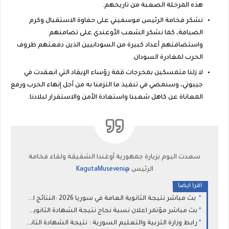
هذه المرحلة الصعبة من تاريخهم.
نشكر فخامة الرئيس موسفيني على حفاوة الاستقبال وكرم
الضيافة، كما نشكر الشعب الأوغندي على تضامنهم
واستضافتهم أعداد كبيرة من السودانيين الذين دفعتهم ظروف
الحرب لمغادرة السودان.
لا زلنا متمسكين بمخرجات قمة رؤساء الإيقاد التي انعقدت في
جيبوتي، وسنمضي في تنفيذ ما التزمنا به من أجل إنهاء الحرب ورفع
المعاناة عن كاهل شعبنا واستعادة الأمن والاستقرار لبلادنا.
سعدت اليوم بزيارة جمهورية أوغندا الشقيقة ولقاء فخامة
الرئيس
@KagutaMuseveni
اقرا ايضا
بث مباشر نتيجة الثانوية العامة في سوريا 2026 :النتائج الامتحانية المهنية للطلاب النظاميين الاحرار و الراسبين (البكالوريا )
بث مباشر مؤتمر اعلان نسبة نجاح نتيجة الشهادة الثانوية سوريا 2026 :نتائج البكالوريا وزارة التربية السورية
رابط وزارة التربية والتعليم السورية : نتيجة الشهادة الثانوية 2026 نتائج البكالوريا برقم الاكتتاب