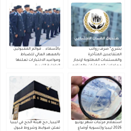
بشري* صرف رواتب
بالأسماء .. قوائم المقبولين
المتقاعدين المتأخرة
بالمعهد العالي للضباط
والمستندات المطلوبة لإنجاز
ومواعيد الاختبارات تعلنها
معاملات المعاشات والمنافع
الداخلية الليبية
الخاصة بالعسكريين
استعلام مرتبات شهر يونيو
#ليبيا_حج هيئة الحج في ليبيا
2026 ليبيا و(تسوية أوضاع
تعلن ضوابط وشروط قبول