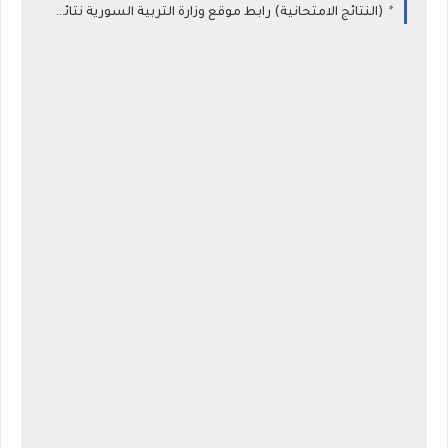
(النتائج الامتحانية) رابط موقع وزارة التربية السورية نتائج الثانوية العامة في سوريا 2026 نتيجة البكالوريا حسب الاسم ورقم الاكتتاب