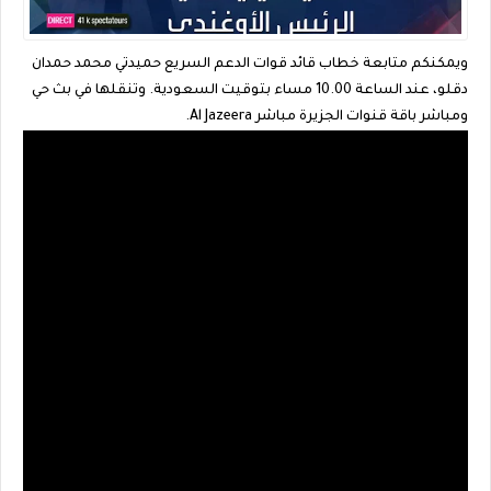
ويمكنكم متابعة خطاب قائد قوات الدعم السريع حميدتي محمد حمدان
دقلو، عند الساعة 10.00 مساء بتوقيت السعودية. وتنقلها في بث حي
ومباشر باقة قنوات الجزيرة مباشر Al Jazeera.