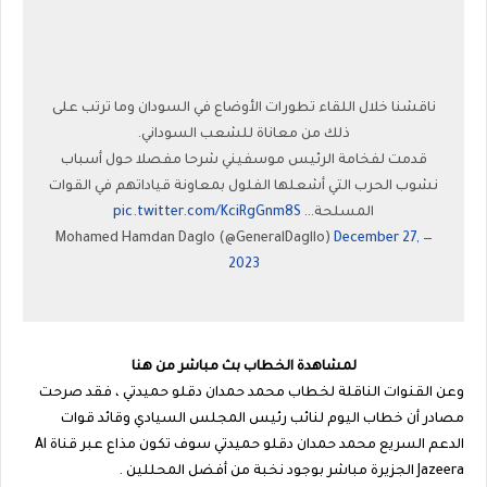
ناقشنا خلال اللقاء تطورات الأوضاع في السودان وما ترتب على
ذلك من معاناة للشعب السوداني.
قدمت لفخامة الرئيس موسفيني شرحا مفصلا حول أسباب
نشوب الحرب التي أشعلها الفلول بمعاونة قياداتهم في القوات
المسلحة…
pic.twitter.com/KciRgGnm8S
December 27,
— Mohamed Hamdan Daglo (@GeneralDagllo)
2023
لمشاهدة الخطاب بث مباشر من هنا
وعن القنوات الناقلة لخطاب محمد حمدان دقلو حميدتي ، فقد صرحت
مصادر أن خطاب اليوم لنائب رئيس المجلس السيادي وقائد قوات
الدعم السريع محمد حمدان دقلو حميدتي سوف تكون مذاع عبر قناة Al
Jazeera الجزيرة مباشر بوجود نخبة من أفضل المحللين .