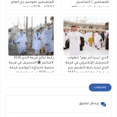
المعلمين ) التفاصيل
المتقدمين لموسم حج العام
عبرتطبيق راتبي ليبيا apk
1447هـ – 2026م رابط
الراتب apk
التسجيل في القرعة
#حج_ليبيا آخر يوم* خطوات
رابط نتائج قرعة الحج 2026
التسجيل الإلكتروني في قرعة
#مباشر 🕋 التسجيل في قرعة
الحج ليبيا رابط التقديم عبر
منصة «حجاج» | مواعيد قرعة
منصة "حجاج" لموسم 1447-
الحج 2026 في ليبيا ورابط
2026 شفافية عالية
الشرح والتقديم
تعليقات
إرسال تعليق