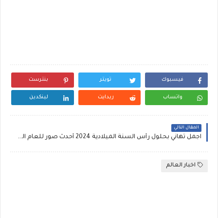
فيسبوك
تويتر
بنترست
واتساب
ريدايت
لينكدين
المقال التالي
اجمل تهاني بحلول رأس السنة الميلادية 2024 أحدث صور للعام الجديد للواتس اب تهنئة بالعام الميلادي الجديد للفيس بوك و خلفيات العام الميلادي الجديد متحركة للجوال
اخبار العالم