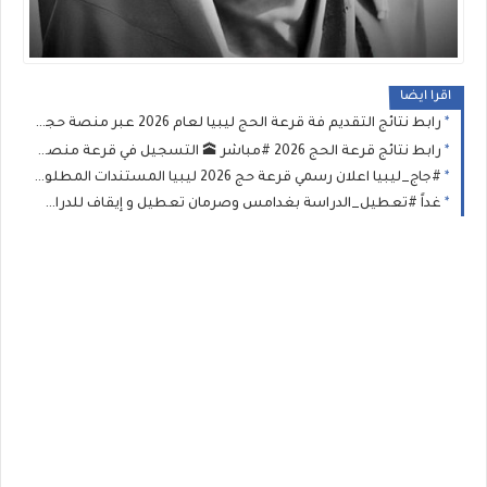
اقرا ايضا
رابط نتائج التقديم فة قرعة الحج ليبيا لعام 2026 عبر منصة حجاج الاستعلام عن أسماء الفائزين في قرعة الحج
رابط نتائج قرعة الحج 2026 #مباشر 🕋 التسجيل في قرعة منصة «حجاج» | مواعيد قرعة الحج 2026 في ليبيا ورابط الشرح والتقديم
#جاج_ليبيا اعلان رسمي قرعة حج 2026 ليبيا المستندات المطلوبة وطريقة التسجيل في قرعة الحج بمنصة حجاج ليبيا 2026-1447
غداً #تعطيل_الدراسة بغدامس وصرمان تعطيل و إيقاف للدراسة في هذا البلديات اجازة بالمدارس حتى يوم السبت