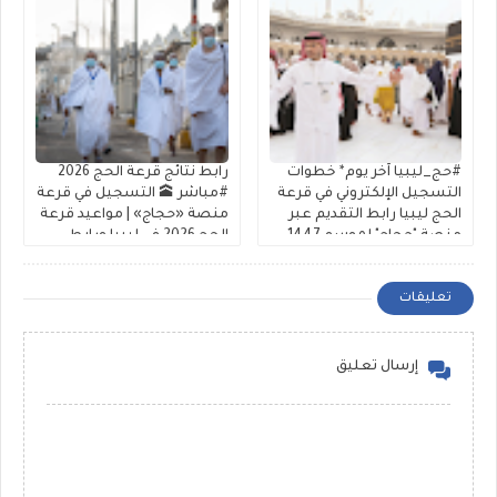
#حج_ليبيا آخر يوم* خطوات
رابط نتائج قرعة الحج 2026
التسجيل الإلكتروني في قرعة
#مباشر 🕋 التسجيل في قرعة
الحج ليبيا رابط التقديم عبر
منصة «حجاج» | مواعيد قرعة
منصة "حجاج" لموسم 1447-
الحج 2026 في ليبيا ورابط
2026 شفافية عالية
الشرح والتقديم
تعليقات
إرسال تعليق