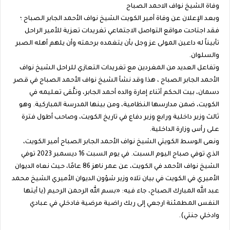
وفاة الشيخ نواف الاحمد الصباح
وبعد الإعلان عن وفاة أمير الكويت الشيخ نواف الأحمد الجابر الصباح ؛
فقد اجتاحت مواقع التواصل الاجتماعي تغريدات تعزية للأمير الراحل
تأبيناً له داعين المولى عز وجل بأن يتغمده برحمته وأن يلهم أهله الصبر
والسلوان.
وتفاعل العديد من المغردين مع تغريدات التعازي للراحل الشيخ نواف
الأحمد الجابر الصباح ، هذا وقد نشأ الشيخ نواف الأحمد الصباح في قصر
دسمان، بيت الحكم أثناء إمارة والده أحمد الجابر، وتلَّقى تعليمه في
الكويت، ضمن مدارسها النظامية، ومن بينها المدرسة المباركية. وهو
ثالث وزير داخلية ورابع وزير دفاع في تاريخ الكويت، وصاحب أطول فترة
على رأس وزارة الداخلية.
ونعى الوسط الكويتي الشيخ نواف الأحمد الجابر الصباح أمير الكويت،
الذي توفي صباح اليوم السبت. في يوم السبت 16 ديسمبر 2023 توفي
الشيخ نواف الأحمد في الكويت، عن عمر ناهز 86 عامًا، حيث نعاه الديوان
الأميري في الكويت في بيان تلاه وزير شؤون الديوان الأميري الشيخ محمد
عبد الله المبارك الصباح، جاء فيه: «بسم الله الرحمن الرحيم (يا أيتها
النفس المطمئنة ارجعي إلى ربك راضية مرضية فادخلي في عبادي
وادخلي جنتي).