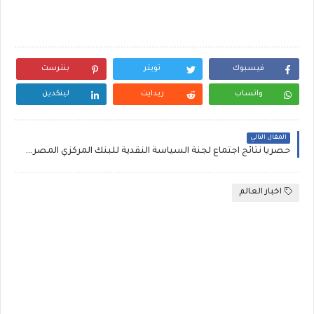
فيسبوك
تويتر
بنترست
واتساب
ريدايت
لينكدين
المقال التالي
حصرياً نتائج اجتماع لجنة السياسة النقدية للبنك المركزي المصري اليوم الخميس 21/12/2023 تثبيت أسعار الفائدة الجديدة وتأثيره على سعر الدولار والذهب في بالأسواق المصرية
اخبار العالم