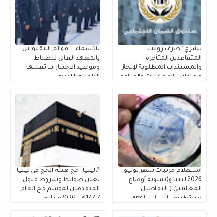
بشري* صرف رواتب
بالأسماء .. قوائم المقبولين
المتقاعدين المتأخرة
بالمعهد العالي للضباط
والمستندات المطلوبة لإنجاز
ومواعيد الاختبارات تعلنها
معاملات المعاشات والمنافع
الداخلية الليبية
الخاصة بالعسكريين
استعلام مرتبات شهر يونيو
#ليبيا_حج هيئة الحج في ليبيا
2026 ليبيا و(تسوية أوضاع
تعلن ضوابط وشروط قبول
المعلمين ) التفاصيل
المتقدمين لموسم حج العام
عبرتطبيق راتبي ليبيا apk
1447هـ – 2026م رابط
الراتب apk
التسجيل في القرعة