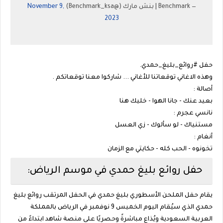
— Benchmark | بنش مارك (@Benchmark_ksa)
November 9,
2023
حفل #روائع_بليغ_حمدي.
وهذه الاغاني توقعاتنا للأغاني ... شاركوا معنا توقعاتكم .
أصالة :
بعيد عنك - جانا الهوا - خليك هنا
نانسي عجرم :
مستنياك - لو سألوك - زي العسل
أنغام :
تخونوه - الحب كله - حكايتي مع الزمان
حفل روائع بليغ حمدي في موسم الرياض:
يقام حفل الملحن الأسطوري بليغ حمدي في الحفل المرتقب روائع بليغ
حمدي الذي سيُقام اليوم الخميس 9 نوفمبر في الرياض بالمملكة
العربية السعودية ويُذاع مباشرةً وحصريًا على منصة شاهد ابتداءً من