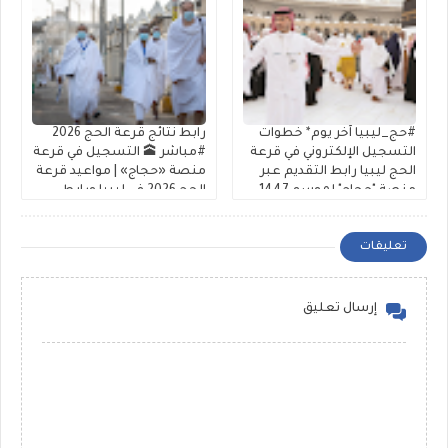
#حج_ليبيا آخر يوم* خطوات
رابط نتائج قرعة الحج 2026
التسجيل الإلكتروني في قرعة
#مباشر 🕋 التسجيل في قرعة
الحج ليبيا رابط التقديم عبر
منصة «حجاج» | مواعيد قرعة
منصة "حجاج" لموسم 1447-
الحج 2026 في ليبيا ورابط
2026 شفافية عالية
الشرح والتقديم
تعليقات
إرسال تعليق