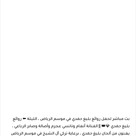
بث مباشر لحفل روائع بليغ حمدي في موسم الرياض ، الليلة ⬅️ روائع
بليغ حمدي 💎👑 || الفنانة أنغام ونانسي عجرم وأصالة وصابر الرباعي ،
يغنون من ألحان بليغ حمدي ، برعاية تركي آل الشيخ في موسم الرياض