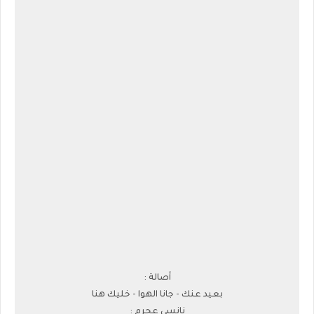
أصالة :
بعيد عنك - جانا الهوا - خليك هنا
نانسي عجرم :