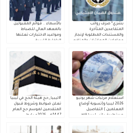
بشري* صرف رواتب
بالأسماء .. قوائم المقبولين
المتقاعدين المتأخرة
بالمعهد العالي للضباط
والمستندات المطلوبة لإنجاز
ومواعيد الاختبارات تعلنها
معاملات المعاشات والمنافع
الداخلية الليبية
الخاصة بالعسكريين
استعلام مرتبات شهر يونيو
#ليبيا_حج هيئة الحج في ليبيا
2026 ليبيا و(تسوية أوضاع
تعلن ضوابط وشروط قبول
المعلمين ) التفاصيل
المتقدمين لموسم حج العام
عبرتطبيق راتبي ليبيا apk
1447هـ – 2026م رابط
الراتب apk
التسجيل في القرعة