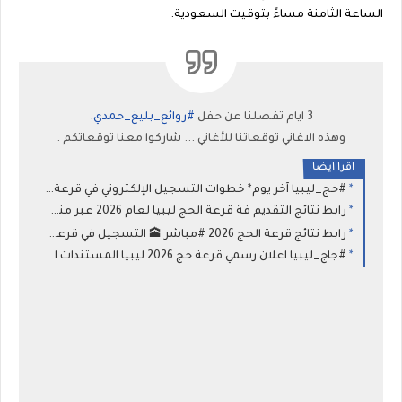
الساعة الثامنة مساءً بتوقيت السعودية.
3 ايام تفصلنا عن حفل
#روائع_بليغ_حمدي
.
وهذه الاغاني توقعاتنا للأغاني ... شاركوا معنا توقعاتكم .
اقرا ايضا
#حج_ليبيا آخر يوم* خطوات التسجيل الإلكتروني في قرعة الحج ليبيا رابط التقديم عبر منصة "حجاج" لموسم 1447-2026 شفافية عالية
رابط نتائج التقديم فة قرعة الحج ليبيا لعام 2026 عبر منصة حجاج الاستعلام عن أسماء الفائزين في قرعة الحج
رابط نتائج قرعة الحج 2026 #مباشر 🕋 التسجيل في قرعة منصة «حجاج» | مواعيد قرعة الحج 2026 في ليبيا ورابط الشرح والتقديم
#جاج_ليبيا اعلان رسمي قرعة حج 2026 ليبيا المستندات المطلوبة وطريقة التسجيل في قرعة الحج بمنصة حجاج ليبيا 2026-1447