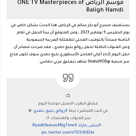
موسم الرياض ONE TV Masterpieces of
Baligh Hamdi
يستضيف مسرح أبو بكر سالم في الرياض هذا الحدث بشكل خاص في
يوم الخميس 9 نوفمبر 2023 ، ومن المتوقع أن يبدأ الحفل في تمام
الثامنة مساءاً بالتوقيت المحلي للمملكة العربية السعودية.
وعن القنوات الناقلة لحفل روائع بليغ حمدي ، فقد صرحت مصادر أن
حفل اليوم لأداء أغاني الملحن الأسطوري بليغ حمدي سوف تكون مذاع
عبر منصة @ShahidVOD شاهد بتعليق عربي حماسي .
📺
عشاق الطرب الاصيل موعدنا اليوم
في البث المباشر لـ ليلة
#روائع_بليغ_حمدي
💫
عبر القنوات والمنصات 🎶
..
#بنش_مارك
#RiyadhSeason
#BigTime
pic.twitter.com/nTD3cRtEHo