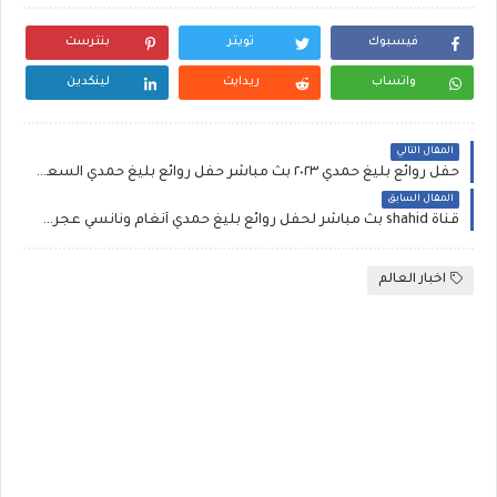
فيسبوك
تويتر
بنترست
واتساب
ريدايت
لينكدين
المقال التالي
حفل روائع بليغ حمدي ٢٠٢٣ بث مباشر حفل روائع بليغ حمدي السعودية 2023 حفل أصالة , نانسي عجرم , أنغام موسم الرياض Shahid HD ONE TV Masterpieces of Baligh Hamdi بتعليق عربي حماسي
المقال السابق
قناة shahid بث مباشر لحفل روائع بليغ حمدي أنغام ونانسي عجرم وأصالة وصابر الرباعي في موسم الرياض الليلة
اخبار العالم