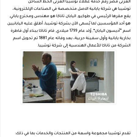
العربى مصر رقم خدمة عملاء توشيبا العربى الخط الساخن
توشيبا هي شركة يابانية الاصل متخصصة في الصناعات الإلكترونية،
يقع مقرها الرئيسي في طوكيو, اليابان.تاناكا هو مهندس ومخترع ياباني,
هو أحد المؤسسين لما يُسمى الآن بشركة توشيبا، أطلق عليه اليابانيين
اسم ”أديسون اليابان“, وُلد عام 1799 ميلادي, قام تاناكا ببناء أول قاطرة
بخارية يابانية وأول سفينة حربية، بعد وفاته عام 1881 تم تحويل اسم
الشركة من تاناكا للأعمال الهندسية إلى شركة توشيبا.
تقدم توشيبا مجموعة واسعة من المنتجات والخدمات بما في ذلك: