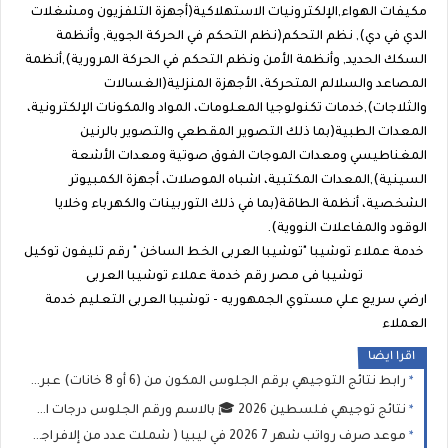
مكيفات الهواء,الإلكترونيات الاستهلاكية(أجهزة التلفزيون ومشغلات
الدي في دي), نظم التحكم(نظم التحكم في الحركة الجوية, وأنظمة
السكك الحديد, وأنظمة الأمن ونظم التحكم في الحركة المرورية),أنظمة
المصاعد والسلالم المتحركة، الأجهزة المنزلية(الغسالات
والثلاجات),خدمات تكنولوجيا المعلومات، المواد والمكونات الإلكترونية،
المعدات الطبية(بما ذلك التصوير المقطعي والتصوير بالرنين
المغناطيسي ومعدات الموجات الفوق صوتية ومعدات الأشعة
السينية),المعدات المكتبية، اشباه الموصلات، أجهزة الكمبيوتر
الشخصية، أنظمة الطاقة(بما في ذلك التوربينات والكهرباء وخلايا
الوقود والمفاعلات النووية).
خدمة عملاء توشيبا "توشيبا العربى الخط الساخن " رقم تليفون توكيل
توشيبا فى مصر رقم خدمة عملاء توشيبا العربى
ارضي سريع علي مستوي الجمهوريه - توشيبا العربى التعليم خدمة
العملاء
اقرا ايضا
رابط نتائج التوجيهي برقم الجلوس المكون من (6 أو 8 خانات) عبر موقع وزارة التربية والتعليم الفلسطينية
نتائج توجيهي فلسطين 2026 🎓 بالاسم ورقم الجلوس درجات امتحان الثانوية العامة (التوجيهي)
موعد صرف رواتب شهر 7 2026 في ليبيا ( شملت عدد من إلافراجات المالية) وخطوات الاستعلام عبر منظومة "راتبك لحظي"