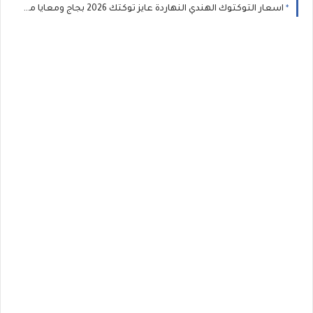
اسعار التوكتوك الهندي النهاردة عايز توكتك 2026 بجاج ومعايا مقدمه 50.000 جنيه عايز اعرف التكتك بكام وهيبقا بكام قسط وكل شهر ادفع كام من مشروعي