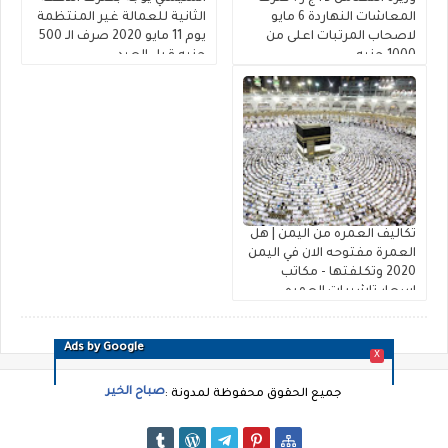
المعاشات النهاردة 6 مايو
الثانية للعمالة غير المنتظمة
لاصحاب المرتبات اعلى من
يوم 11 مايو 2020 صرف الـ 500
1000 جنيه
جنيه قبل العيد
تكاليف العمره من اليمن | هل
العمرة مفتوحه الان في اليمن
2020 وتكلفتها - مكاتب
اسعار تاشيرات العمره
لليمنيين 1441 شروط العمرة
باليمن
Ads by Google
X
صباح الخير
جميع الحقوق محفوظة لمدونة :