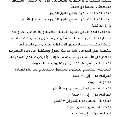
سنتين اتنقلت مرور المعادي والبساتين (مرور زي الزفت) .. وللأسف
مفيهوش الخدمة دي طبعاً
قيمة المخالفات المرورية في قانون المرور
قيمة المخالفات المرورية في قانون المرور بعد التعديل الأخير
وزارة-الداخلية
بعد تعدد الحوادث في الفترة القليلة الماضية وزيادتها عن الحد وبعد
انتشار الدماء على الأسفلت بشكل غير مسبوق بسبب تلك الحادث،
قامت الحكومة بأعتماد بعض الإجراءات التي ترى من جانبها أنها
ستعمل على الحد من زيادة حوادث الطرق وستقلل من دماء المصريين
المهدر على الأسفلت بسبب هذه الحوادث وأعرض عليكم أدناه قيمة
المخالفات وعقوبتها كما تم إقرارها بواسطة الحكومة.
المخالفة: استخدام التليفون المحمول باستخدام اليد أثناء القيادة
الغرامة: من١٠٠ إلى ٣٠٠ جنيه
العقوبة: لا يوجد
المخالفة: عدم ارتداء السائق حزام الأمان
الغرامة: من ١٠٠ إلى ٣٠٠ جنية
العقوبة: الحبس من ١ شهر إلى ٣ أشهر
المخالفة: السير عكس الاتجاه
الغرامة: من ١٠٠٠ إلى ٣٠٠٠ جنية