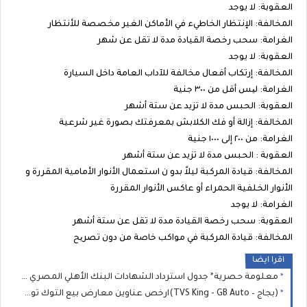
العقوبة: لا يوجد
المخالفة: الإنتظار الخاطيء في الأماكن الغير مخصصة للأنتظار
الغرامة: سحب رخصة القيادة مدة لا تقل عن شهر
العقوبة: لا يوجد
المخالفة: إرتكاب أفعال مخالفة للآداب العامة داخل السيارة
الغرامة: لیس أقل من ٣٠٠ جنية
العقوبة: الحبس مدة لا تزيد عن ستة أشهر
المخالفة: إزالة أو فك الكلابش بمعرفتك بصورة غير شرعية
الغرامة: من ٢٠٠ إلى ١٠٠٠ جنية
العقوبة : الحبس مدة لا تزيد عن ستة أشهر
المخالفة: قيادة المركبة ليلاً بدو ن استعمال الأنوار الأمامية المقررة و
الأنوار الخلفية الحمراء أو عاكس الأنوار المقررة
الغرامة: لا يوجد
العقوبة: سحب رخصة القيادة مدة لا تقل عن ستة أشهر
المخالفة: قيادة المركبة في مواكب خاصة من دون تصریح
اقرا ايضا
معلومة حصرية* جدول استرداد الشهادات البنك الأهلي المصري 2026.. قواعد كسر الشهادة ونسب الخصم قبل موعد الاستحقاق
(بجاج – TVS King - GB Auto)ارخص عناوين معارض بيع التوك توك بالتقسيط بدون مقدم 2026 الاسعار في "معرض أولاد ماهر للتوكتوك"