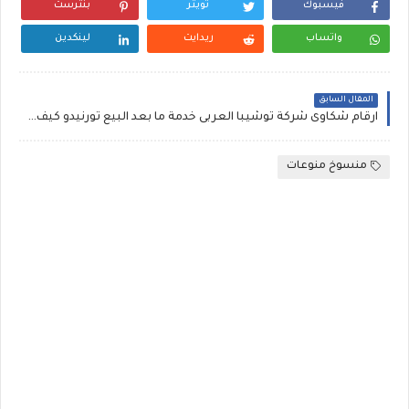
فيسبوك
تويتر
بنترست
واتساب
ريدايت
لينكدين
المقال السابق
ارقام شكاوى شركة توشيبا العربى خدمة ما بعد البيع تورنيدو كيف التعمل مع غسالات توشيبا
منسوخ منوعات