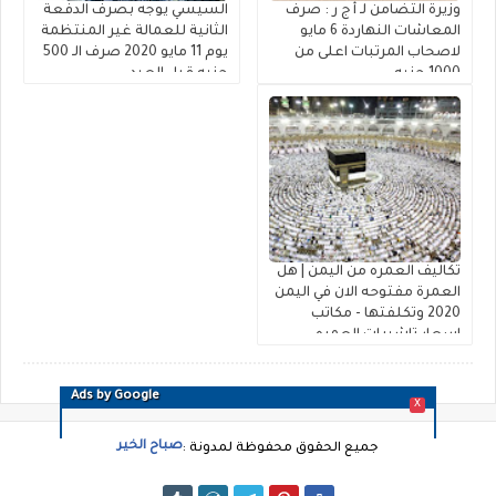
وزيرة التضامن لـ أ ج ر : صرف
السيسي يوجه بصرف الدفعة
المعاشات النهاردة 6 مايو
الثانية للعمالة غير المنتظمة
لاصحاب المرتبات اعلى من
يوم 11 مايو 2020 صرف الـ 500
1000 جنيه
جنيه قبل العيد
تكاليف العمره من اليمن | هل
العمرة مفتوحه الان في اليمن
2020 وتكلفتها - مكاتب
اسعار تاشيرات العمره
لليمنيين 1441 شروط العمرة
باليمن
Ads by Google
X
صباح الخير
جميع الحقوق محفوظة لمدونة :