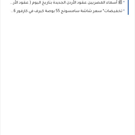
📰 أسماء المصريين عقود الأردن الجديدة بتاريخ اليوم ( عقود الأردن تشمل أكثر من 3,000 عامل)⚠️ رابط للاستعلام وخطوات التسجيل 2026
تخفيضات* سعر شاشة سامسونج 55 بوصة كيرف في كارفور 2026 💡 جدول الأسعار وأهم العروض الخفية