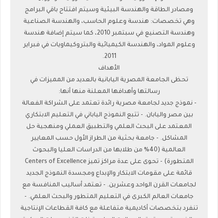
ومصادر الطاقة والهندسة البيئية وسيتم افتتاح باقي البرامج
وهي تخصصات: هندسة وعلوم الحاسب، والهندسة الصناعية
وهندسة التصنيع في سبتمبر 2010، كما سيتم إضافة هندسة
وعلوم المواد، والهندسة الكيميائية والبتروكيماويات في فبراير
2011.
الأهداف
تحظى الجامعة المصرية اليابانية بالعديد من المميزات في
رسالتها وأهدافها المعلنة منها أنها:
- نموذج جديد لجامعة مصرية رائدة تعتمد على الشراكة الفعالة
بين مصر واليابان. - تتبع النموذج الياباني في التعليم الابتكاري
المعتمد على البحث العلمي والتطبيق العملي ومنهجية حل
المشاكل. - جامعة بحثية من الطراز الأول حسب المعايير
العالمية (40% من طلابها من الدراسات العليا والبحوث
المتطورة) - تحوى على عدة مراكز تميز Centers of Excellence
قائمة على مقومات الابتكار والإبداع ومجسدة النموذج الجديد
لجامعات القرن الواحد وعشرين. - تعتمد أساليب المنافسة مع
جامعات العالم الكبرى في التعليم المتطور والبحث العلمي. -
تنفرد بتخصصات أكاديمية متفاعلة مع كافة القطاعات الإنتاجية