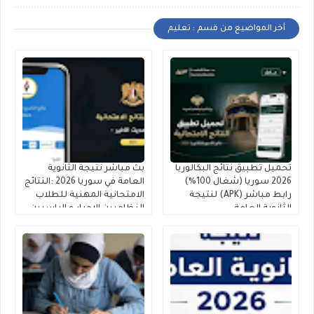
أخر المواضيع من قسم : تعليم
تحميل تطبيق نتائج البكالوريا
بث مباشر نتيجة الثانوية
2026 سوريا (شغال 100%)
العامة في سوريا 2026 :النتائج
رابط مباشر (APK) لنتيجة
الامتحانية المهنية للطلاب
الثانوية العامة
النظاميين الاحرار و الراسبين
(البكالوريا )