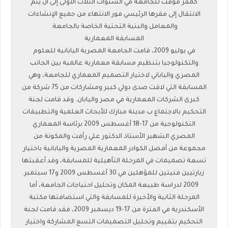
كمقر مؤقت للجامعة في السنوات الثلاث الأولى إلى أن يتم
الانتقال إلى مقرها الرئيسي فور الانتهاء من جميع الإنشاءات
والمعامل والبنية التحتية الخاصة بالجامعة.
المسابقة المعمارية
في يوليو 2009، قامت الجامعة المصرية اليابانية للعلوم
والتكنولوجيا بتنظيم مسابقة معمارية عالمية بين الجانب
المصري والياباني لاختيار التصميم المعماري للجامعة، وهي
المسابقة التي لاقت صدى دولي كبير ومشاركات من 75 شركة من
كبرى الشركات المعمارية في مصر واليابان. وقد قامت لجنة
التحكيم بالاجتماع ب مدينة مبارك للأبحاث العلمية والتطبيقات
التكنولوجية من 17-18 أغسطس 2009 برئاسة المعماري
المصري الشهير الأستاذ الدكتور علي رأفت والمكونة من
مجموعة من أفضل الكوادر المعمارية المصرية واليابانية باختيار
تسعة تصميمات في المرحلة التأهيلية للمسابقة، وقد أعقبتها
زيارتيين فنيتين للمؤهلين في 30 أغسطس 2009 و17 سبتمبر
2009 لدراسة طبيعة المكان وتحليل احتياجات الجامعة، أما
المرحلة الثانية والأخيرة للمسابقة والتي استضافتها مكتبة
الأسكندرية في الفترة من 17-19 ديسمبر 2009، فقد قامت لجنة
التحكيم بتقييم وتحليل التصميمات التسع المشاركة واختيار