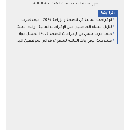
مع إضافة التخصصات الهندسية التالية:
اقرا ايضا
الإفراجات المالية في الصحة والزراعة 2026.. كيف تعرف اسمك؟ دليل شامل للاستعلام عن إفراجات يوليو وخطوات متابعة الطلب
تنزيل أسماء الحاصلين على الإفراجات المالية.. رابط الاستعلام عن صرف مرتبات شهر 7 والجهات التي لديها إفراج عبر “راتبك لحظي”
كيف اعرف اسمي في الإفراجات الصحة 2026؟ تحميل قوائم إدارة الخدمات الصحية للطبية والمساعدة
كشوفات الإفراجات المالية لشهر 7: قوائم الموظفين الجدد عبر منظومة "راتبك لحظي" بجميع القطاعات والبلديات