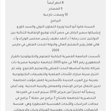
8 انظر أيضاً
9 المصادر
10 وصلات خارجية
البرامج
السيدة فايزة أبو النجا وزيرة التعاون الدولي والسيد كاورو
إيشيكاوا سفير اليابان في مصر أثناء توقيع الإتفاقية الثنائية بين
الدولتين تحت رعاية أ.د.أحمد نظيف رئيس مجلس الوزراء وأ.د.
هاني هلال وزير التعليم العالي والدولة للبحث العلمي في مارس
2009
تأسست الجامعة المصرية اليابانية للعلوم والتكنولوجيا بالقرار
الجمهوري رقم 149 في مايو 2009 كجامعة حكومية مصرية ذات
شراكة يابانية أساسها البحث العلمي والتعليم المتنوع. وقد تم
اختيار مدينة مبارك للأبحاث العلمية والتطبيقات التكنولوجية
بمدينة برج العرب الجديدة بالأسكندرية كمقر مؤقت للجامعة
لحين اكتمال مراحل الإنشاء والمعامل والبنية التحتية. وقد أعلن
رسمياً أنه اعتباراً من فبراير 2010 سيتم البدء في المرحلة
التحضيرية للجامعة بافتتاح 3 برامج من جملة 7 برامج في
مجالات الدراسات والأبحاث الهندسية المتطورة وهي: هندسة
الاتصالات والإلكترونيات، وهندسة الميكاترونيات والروبوتات،