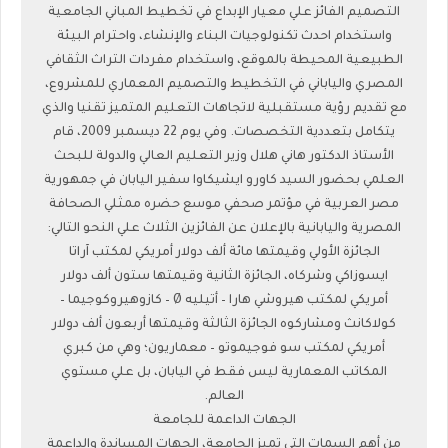
التصميم الفائز علي معيار الإبداع في تخطيط المباني الجامعية
واستخدام احدث تكنولوجيات البناء والإنشاء، واحترام البيئة
الطبيعية المحيطة بالموقع، واستخدام مفردات التراث الثقافي
المصري والياباني في التخطيط والتصميم المعماري للمشروع،
مع تقديم رؤية مستقبلية لاتجاهات التعليم المتميز تقنيا والذي
يتكامل بتعددية التخصصات. وفي يوم 22 ديسمبر 2009، قام
الأستاذ الدكتور هاني هلال وزير التعليم العالي والدولة للبحث
العلمي بحضور السيد كاورو ايشيكاوا سفير اليابان في جمهورية
مصر العربية في مؤتمر صحفي موسع حضره ممثلي الصحافة
المصرية واليابانية بالإعلان عن الفائزين الثلاث علي النحو التالي:
الجائزة الأولي وقيمتها مائة ألف دولار أمريكي لمكتب آراتا
ايسوزاكي وشركاه، الجائزة الثانية وقيمتها ستون ألف دولار
أمريكي لمكتب هيروشي هارا – أتيليه Ø – كازوهيروكوجيما –
كولاكانث ومشاركوه الجائزة الثالثة وقيمتها أربعون ألف دولار
أمريكي لمكتب سو فوجيموتو – معماريون؛ وهي من كبري
المكاتب المعمارية ليس فقط في اليابان، بل علي مستوي
العالم.
الجهات الداعمة للجامعة
من أهم السمات التي تميز الجامعة، الجهات المساندة والداعمة