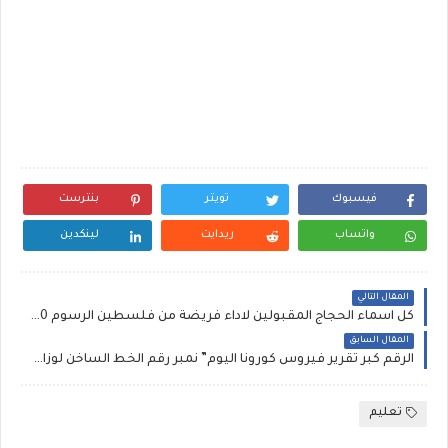
فيسبوك
تويتر
بنترست
واتساب
ريدايت
لينكدين
المقال التالي
كل اسماء الحجاج المقبولين لاداء فريضة من فلسطين الرسوم 2570 دينار
المقال السابق
الرقم كبر تقرير فيروس كورونا اليوم” نمبر رقم الخط الساخن لوزارة الصحة فى مصر 2020 جميع ارقام شكاوى وزارة الصحة المصرية 2020 مكتب شكاوي وزير الصحة للإبلاغ عن حالات فيروس كورونا
تعليم