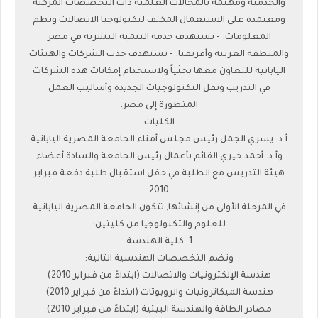
والخدمية ومهتمة بالمجالات العلمية ذات التخصصات المركبة
ومعتمدة على الاستعمال المكثف لتكنولوجيا الاتصالات ونظم
المعلومات. - تستهدف خدمة التنمية البشرية في مصر
والمنطقة العربية وأفريقيا. - تستهدف جذب الشركات والهيئات
اليابانية للتعاون معها بحثياً ولاستخدام إمكانات هذه الشركات
في التدريب ونقل التكنولوجيات الجديدة وأساليب العمل
المتطورة إلى مصر.
الكليات
أ.د. يسري الجمل رئيس مجلس أمناء الجامعة المصرية اليابانية
وأ.د. أحمد خيري القائم بأعمال رئيس الجامعة والسادة أعضاء
هيئة التدريس مع الطلبة في حفل استقبال طلبة دفعة فبراير
2010
في المرحلة الأولى من إنشائها, تتكون الجامعة المصرية اليابانية
للعلوم والتكنولوجيا من كليتين:
1. كلية الهندسة
وتضم التخصصات الهندسية التالية:
هندسة الإلكترونيات والاتصالات (ابتداءً من فبراير 2010)
هندسة الميكاترونيات والروبوتات (ابتداءً من فبراير 2010)
مصادر الطاقة والهندسة البيئية (ابتداءً من فبراير 2010)