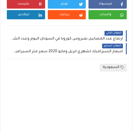
فيسبوك
تويتر
بنترست
واتساب
ريدايت
لينكدين
المقال التالي
ارتفاع عدد المصابين بفيروس كورونا في السودان اليوم وعدد الشفاء والوفيات حتى الآن
المقال السابق
اسعار السيراميك لشهري ابريل ومايو 2020 سعر متر السيراميك فرز أول وثاني والثالث 240 مليون متر بلاط
السعودية