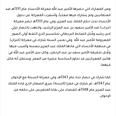
ومن المعارك التي حضرها الأمير عبد الله معركة الأحساء عام 1331هـ ضد
العثمانيين ولم يشارك فيها فعلياً، وأسفرت المعركة عن دخول
الأحساء تحت حكم الملك عبد العزيز، وفي عام 1333هـ حضر معركة
(جراب) ضد الأمير سعود بن عبد العزيز الرشيد، وانتهت بانتصار جزئي
لابن رشيد وقُتل الضابط البريطاني شكسبير الذي التقط أولى الصور
المعروفة للأمير عبد الله. وفي نفس السنة شارك في معركة (كنزان)
في منطقة الأحساء التي قادها الملك عبد العزيز بنفسه وأصيب فيها
وقُتل شقيقه الأمير سعد بن عبد الرحمن، وكان سن الأمير عبد الله في
هاتين المعركتين قد تجاوز السادسة عشرة من العمر، ويحتمل أنه قاتل
فيهما.
كما شارك في حصار جدة عام 1343هـ، وفي معركة السبلة مع الإخوان
عام 1347هـ، ثم شارك في مغزا (الدبدبة) شرق الصمان الذي قاده الملك
عبد العزيز عام 1348هـ للقضاء على بقايا المتمردين على حكمه من
الإخوان.