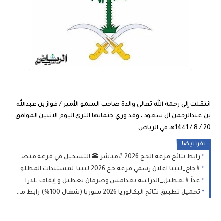
انتقلت إلى رحمة الله تعالى والدة صاحب السمو الأمير / فواز بن عبدالله
بن عبدالرحمن آل سعود ، وقد وري جثمانها الثرى اليوم الاثنين الموافق
20 / 8 / 1441هـ في الرياض.
اقرا ايضا
رابط نتائج قرعة الحج 2026 #مباشر 🕋 التسجيل في قرعة منصة «حجاج» | مواعيد قرعة الحج 2026 في ليبيا ورابط الشرح والتقديم
#جاج_ليبيا اعلان رسمي قرعة حج 2026 ليبيا المستندات المطلوبة وطريقة التسجيل في قرعة الحج بمنصة حجاج ليبيا 2026-1447
غداً #تعطيل_الدراسة بغدامس وصرمان تعطيل و إيقاف للدراسة في هذا البلديات اجازة بالمدارس حتى يوم السبت
تحميل تطبيق نتائج البكالوريا 2026 سوريا (شغال 100%) رابط مباشر (APK) لنتيجة الثانوية العامة