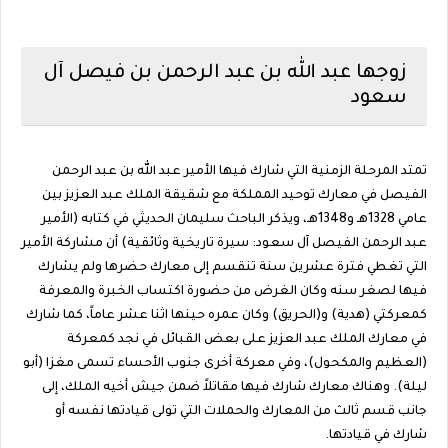
زوجها عبد الله بن عبد الرحمن بن فيصل آل
سعود
تمتد المرحلة الزمنية التي شارك فيها الأمير عبد الله بن عبد الرحمن
الفيصل في معارك توحيد المملكة مع شقيقة الملك عبد العزيز بين
عامي 1328هـ و1348هـ، ويذكر الباحث سليمان الحديثي في كتابه (الأمير
عبد الرحمن الفيصل آل سعود: سيرة تاريخية وثائقية) أن مشاركة الأمير
التي تغطي فترة عشرين سنة تنقسم إلى معارك حضرها ولم يشارك
فيها لصغر سنه وكان الغرض من حضورة اكتساب الخبرة والمعرفة
كمعركتي (هدية) و(الحريق) وكان عمره حينها اثنا عشر عاماً، كما شارك
في معارك الملك عبد العزيز على بعض القبائل في نجد كمعركة
(العظيم والمكحول)، وفي معركة أخرى جنوب الأحساء تسمى مغزا (أبو
ليلة). وهناك معارك شارك فيها مقاتلاً ضمن جيش أخيه الملك، إلى
جانب قسم ثالث من المعارك والحملات التي تولى قيادتها نفسه أو
شارك في قيادتها.