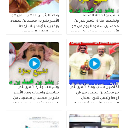
بالفيديو لحظة الصلاة
وداعاً الرئيس الذهبى.. من هو
وتشييع جنازة الأمير بندر بن
الأمير بندر بن محمد بن سعود
محمد بن سعود اليوم من هو
ويكيبيديا أولاد بنات زوجة
الأمير بندر بن محمد بن سعود
رئيس الهلال السعودي
الكبير آل سعود ويكيبيديا
السابق الأمير بندر بن محمد بن
سعود الكبير آل سعود وموعد
ومكان تشييع الجنازة السيرة
الذاتية
تفاصيل سبب وفاة الأمير بندر
وشيعت جنازة الأمير بندر..
بن محمد بن سعود من هي
تفاصيل واسباب وفاة الأمير
زوجة رئيس نادي الهلال
بندر بن محمد آل سعود ، من
السعودي الأسبق أولاد وبنات
هي زوجة الأمير بندر بن محمد
الأمير بندر بن محمد بن سعود
بن سعود الكبير آل سعود
الكبير آل سعود من أي قبيلة
أولاده ونسبه من اي قبيلة
وش يتبع
وش يتبع