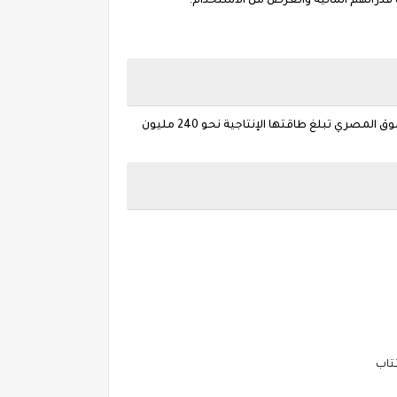
 قدراتهم المالية والغرض من الاستخدام.
وصناعة السيراميك تعد من أهم الصناعات المصرية، ومن الصناعات كثيفة استهلاك الطاقة وهناك 33 مصنع سيراميك تعمل بالسوق المصري تبلغ طاقتها الإنتاجية نحو 240 مليون