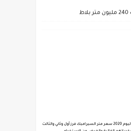
استعلام عن اسعار السيراميك لشهري ابريل ومايو للعام الجاري آلية الشراء كاش او بالأقساط والموارد البشرية اسعار السيراميك اليوم 2020 سعر متر السيراميك فرز أول وثاني والثالث