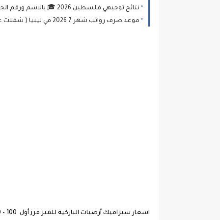
نتائج توجيهي فلسطين 2026 🎓 بالاسم ورقم الجلوس درجات امتحان الثانوية العامة (التوجيهي)
موعد صرف رواتب شهر 7 2026 في ليبيا ( شملت عدد من إلافراجات المالية) وخطوات الاستعلام عبر منظومة "راتبك لحظي"
اسعار سيراميك أرضيات الباركية للمتر فرز أول 100 - 250 جنيها.