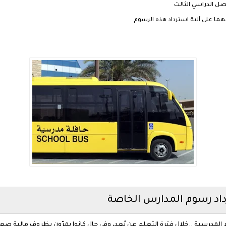
صل الدراسي الثالث
هما على آلية استرداد هذه الرسوم
داد رسوم المدارس الخاصة
المدرسية ..خلال فترة التعلم عن بُعد، وفي حال كانوا يمرّون بظروف مالية صع