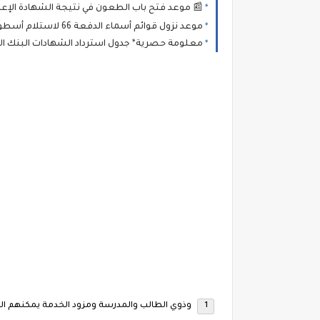
📰 موعد فتح باب الطعون في نتيجة الشهادة الإعدادية ليبيا 2026 – رابط رسمي وخطوات تقديم 
موعد نزول قوائم أسماء الدفعة 66 لاستلام أسطوانات الغاز في ليبيا 2026📢 إعلان شركة البريقة لخطوات الاستلام والحجز بومبة غاز
معلومة حصرية* جدول استرداد الشهادات البنك الأهلي المصري 2026.. قواعد كسر الشهادة ونسب 
وذوي الطالب والمدرسة ومزود الخدمة يمكنهم الت