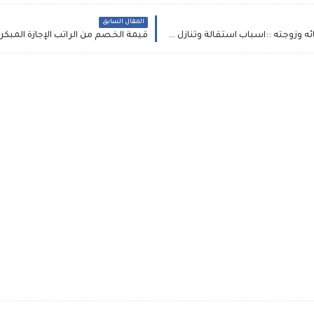
المقال السابق
اعرف من هو الفريق عبد الفتاح البرهان ويكيبيديا أبنائه وزوجته ::اسباب استقالة وتنازل عوض محمد أحمد بن عوف لعبد الفتاح البرهان