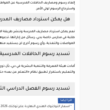
إلغاء رسوم ومصاريف الحافلات المدرسية عن المواطني
واسترجاع الرسوم لولي الأمر.
هل يمكن استرداد مصاريف المدر
طلبة في مدارس خاصة بدبي، رسائل من إداراتها، تدعوه
المواصلات والتغذية، وأي رسوم أخرى لن يستفيد منها الطالب وولي الأ
تسديد رسوم الحافلات المدرسية 
أفادت هيئة المعرفة والتنمية البشرية في دبي، بأن ذو
والتعليم باستمرار تطبيق نظام «التعلم عن بعد» حتى ن
تسديد رسوم الفصل الدراسي الثالث 2020 الا
اقرا ايضا
اسعار التوكتوك الهندي النهاردة عايز توكتك 2026 بجاج ومعايا مقدمه 50.000 جنيه عايز اعرف التكتك بكام وهيبقا بكام قسط وكل شهر ادفع كام من مشروعي