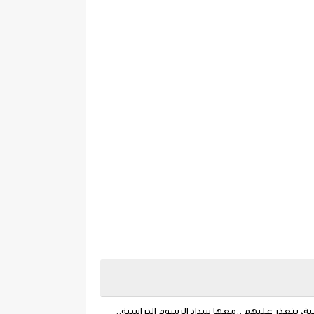
بة، يتعذر عليهم ..معها سداد الرسوم الدراسية..