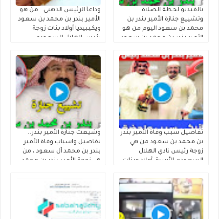
بالفيديو لحظة الصلاة
وداعاً الرئيس الذهبى.. من هو
وتشييع جنازة الأمير بندر بن
الأمير بندر بن محمد بن سعود
محمد بن سعود اليوم من هو
ويكيبيديا أولاد بنات زوجة
الأمير بندر بن محمد بن سعود
رئيس الهلال السعودي
الكبير آل سعود ويكيبيديا
السابق الأمير بندر بن محمد بن
سعود الكبير آل سعود وموعد
ومكان تشييع الجنازة السيرة
الذاتية
تفاصيل سبب وفاة الأمير بندر
وشيعت جنازة الأمير بندر..
بن محمد بن سعود من هي
تفاصيل واسباب وفاة الأمير
زوجة رئيس نادي الهلال
بندر بن محمد آل سعود ، من
السعودي الأسبق أولاد وبنات
هي زوجة الأمير بندر بن محمد
الأمير بندر بن محمد بن سعود
بن سعود الكبير آل سعود
الكبير آل سعود من أي قبيلة
أولاده ونسبه من اي قبيلة
وش يتبع
وش يتبع