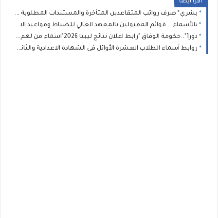
اقرا ايضا
بشري* صرف رواتب المتقاعدين المتأخرة والمستندات المطلوبة لإنجاز معاملات المعاشات والمنافع الخاصة بالعسكريين
بالأسماء .. قوائم المقبولين بالمعهد العالي للضباط ومواعيد الاختبارات تعلنها الداخلية الليبية
دور1"..حكومة الوفاق "رابط اعلان نتائج ليبيا 2026"اسماء من لهم دور ثان" : نتيجة الشهادة الاعدادية الصف الثالث الاعدادى برقم الجلوس
روابط أسماء الطلاب العشرة الأوائل فى الشهادة الاعدادية والثانوية ليبيا 2026 طريقة الاستعلام عن نتيجة الشهاده الاعداديه ليبيا بالاسم