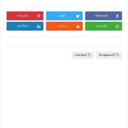
فيسبوك
تويتر
بنترست
واتساب
ريدايت
لينكدين
السعودية
منوعات