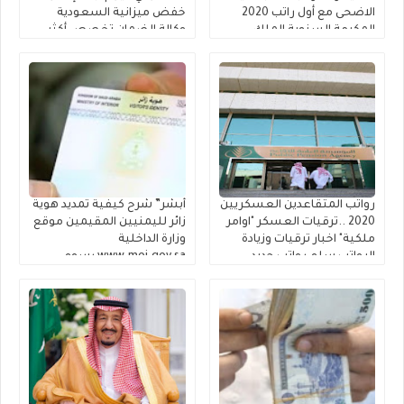
الاضحى مع أول راتب 2020
خفض ميزانية السعودية
المكرمة السنوية الملك
وكالة الضمان تخصص أكثر
سلمان موعد صرف بدل غلاء
من ملياري ريال سعودي
المعيشة 1441 ~ قرار مكرمة
لمستفيدي الضمان الاجتماعي
الملك سلمان ضمان اجتماعي
والمساعدة المقطوعة
1441 امر ملكي جديد
للعسكريين المساعدة
المقطوعة في الضمان
الإجتماعي لقوائم الانتظار
رواتب المتقاعدين العسكريين
أبشر” شرح كيفية تمديد هوية
2020 ..ترقيات العسكر "اوامر
زائر لليمنيين المقيمين موقع
ملكية" اخبار ترقيات وزيادة
وزارة الداخلية
الرواتب سلم رواتب جديد
www.moi.gov.sa رسوم
لجميع العسكريين
تحويل هوية مقيم للمره
السعوديين وإكمال مسوغات
الخامسه
صرف مستحقات التقاعد