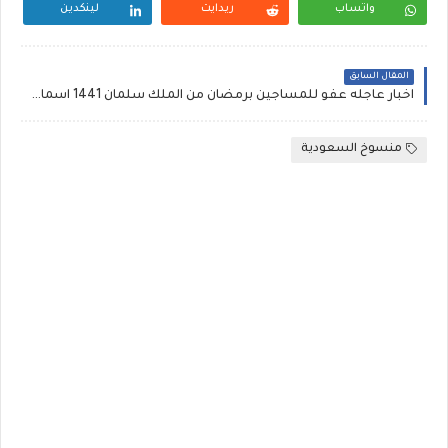
واتساب
ريدايت
لينكدين
المقال السابق
اخبار عاجله عفو للمساجين برمضان من الملك سلمان 1441 اسماء المفرج عنهم بمناسبة رمضان اللهم
منسوخ السعودية