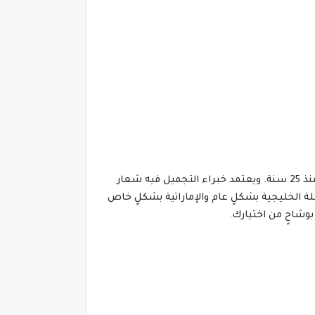
يوفر هذا الصالون العديد من الخدمات منها تصفيف الشعر، والتجميل للنساء وهو مكان ذو شهرة واسعة، حيث أنه افتتح منذ 25 سنة. ويعتمد خبراء التجميل فيه شعار
لطلة الخليجية بشكلٍ عام والإماراتية بشكلٍ خاص
وشاحٍ من اختيارك.