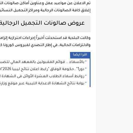
تم الاعلان عن مواعيد عمل وعناوين أماكن صالونات ا
إغلاق كافة الصالونات الرجالية ومراكز التجميل النسائي
عروض صالونات التجميل الرجالية 
وكانت البلدية قد استحدثت أخيراً إجراءات احترازية إلز
والالتزامات الحالية، في إطار التصدي لفيروس كورونا كوفيد
اقرا ايضا
بالأسماء .. قوائم المقبولين بالمعهد العالي للضباط
دور1"..حكومة الوفاق "رابط اعلان نتائج ليبيا 2026"اسماء من لهم دور ثان" : نتيجة الشهادة الاعدادية الصف الثالث الاعدادى برقم الجلوس
روابط أسماء الطلاب العشرة الأوائل فى الشهادة الاعدادية والثانوية ليبيا 2026 طريقة الاستعلا
بوابة نتائج الشهادة الاعداية الليبية عبر موقع وزارة التعليم للامتحانات اللي