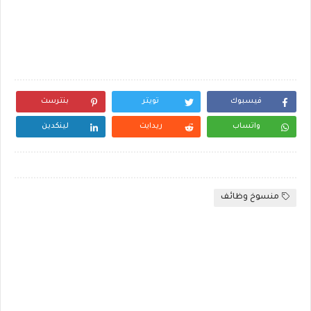
فيسبوك
تويتر
بنترست
واتساب
ريدايت
لينكدين
منسوخ وظائف