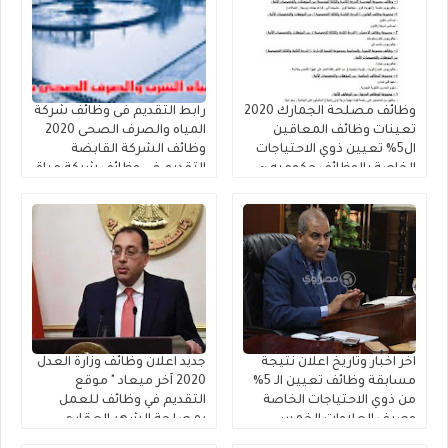
وظائف مصلحة الجمارك 2020
رابط التقديم فى وظائف شركة
تعينات وظائف المعاقين
المياه والصرف الصحى 2020
ال5% تعيين ذوي الاحتياجات
وظائف الشركة القابضة
الخاصة بالوظائف حكوميه ~
التقديم فى وظائف شركة مياة
إعلان ندب رقم (1) لسنة 2020
الشرب بالقاهرة والإسكندرية,
لمصلحة الجمارك
نتيجة الاختبار التحريرى
بجامعة سوهاج للمتقدمين
لمسابقة الشركة رقم 3 لسنة
2018 فني تشغيل
اخر اخبار وتاريخ اعلان نتيجة
جديد اعلان وظائف وزارة العدل
مسابقة وظائف تعيين الـ 5%
2020 آخر ميعاد " موقع
من ذوي الاحتياجات الخاصة
التقديم في وظائف للعمل
وصرف العلاوات الخمس
بمصلحة الشهر العقاري
لأصحاب المعاشات .. قرار
جميع المؤهلات "1500 وظيفة"