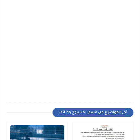
أخر المواضيع من قسم : منسوخ وظائف