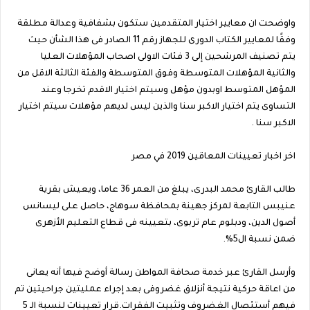
واوضحت ان معايير اختيار المتقدمين ستكون بشفافية وعدالة مطلقة
وفقًا لمعايير الكتاب الدورى للجهاز رقم 11 الصادر فى هذا الشأن حيث
يتم تصنيف المرشحين إلى 3 فئات الاولى اصحاب المؤهلات العليا
والثانية المؤهلات المتوسطة وفوق المتوسطة والفئة الثالثة الاقل من
المؤهل المتوسط اوبدون مؤهل وسيتم اختيار الاقدم تخرجا وعند
التساوى يتم اختيار الاكبر سنا والذين ليس لديهم مؤهلات سيتم اختيار
الاكبر سنا .
اخر اخبار تعيينات المعاقين 2019 في مصر
طالب القارئ محمد البدرى، يبلغ من العمر 36 عاما، ويعيش بقرية
عنيبس التابعة لمركز جهينة بمحافظة سوهاج، حاصل على ليسانس
أصول الدين، ودبلوم عام تربوى، بتعيينه فى قطاع التعليم الأزهرى
ضمن نسبة ال5%.
وأرسل القارئ عبر خدمة صحافة المواطن رسالة أوضح فيها أنه يعانى
من اعاقة حركية نتيجة أنزلاق غضروفى بعد إجراء عمليتين جراحيتين تم
فيهم أستئصال الغضروف وتثبيت الفقرات.قرار تعيينات لنسبة الـ 5