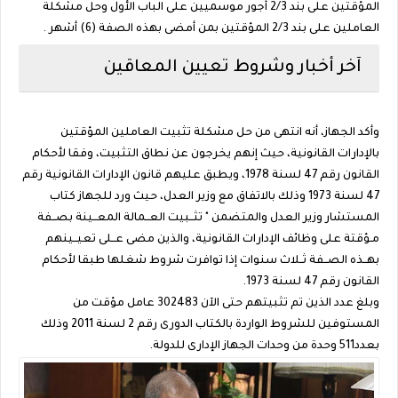
المؤقتين على بند 2/3 أجور موسميين على الباب الأول وحل مشكلة
العاملين على بند 2/3 المؤقتين بمن أمضى بهذه الصفة (6) أشهر .
آخر أخبار وشروط تعيين المعاقين
وأكد الجهاز، أنه انتهى من حل مشكلة تثبيت العاملين المؤقتين
بالإدارات القانونية، حيث إنهم يخرجون عن نطاق التثبيت، وفقا لأحكام
القانون رقم 47 لسنة 1978، ويطبق عليهم قانون الإدارات القانونية رقم
47 لسنة 1973 وذلك بالاتفاق مع وزير العدل، حيث ورد للجهاز كتاب
المستشار وزير العدل والمتضمن " تثــبيت العــمالة المعــينة بصــفة
مـؤقتة على وظائف الإدارات القانونية، والذين مضى عــلى تعيــينهم
بهــذه الصــفة ثــلاث سنوات إذا توافرت شروط شغلها طبقا لأحكام
القانون رقم 47 لسنة 1973.
وبلغ عدد الذين تم تثبيتهم حتى الآن 302483 عامل مؤقت من
المستوفين للشروط الواردة بالكتاب الدورى رقم 2 لسنة 2011 وذلك
بعدد511 وحدة من وحدات الجهاز الإدارى للدولة.