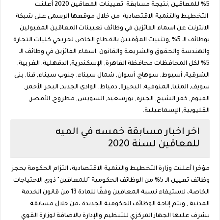
5% للمعاقين ,نتيجة مسابقة تعيينات المعاقين 2020 أعلنت
التخطيط والتنمية الاقتصادية من خلال موقعها الرسمى على شبكة
الانترنت عن اسماء الفائزين في وظائف تعيينات المعاقين المقبولين
بوظائف الـ 5% ,وتثبيت المؤقتين بالقطاع الخاص لخريجي كليات التجارة
والهندسة والحقوق والشريعة والقانون ,اسماء الفائزين في وظائف الـ
5% لكل المحافظات محافظة القاهرة, الإسكندرية, الدقهلية, الغربية,
الشرقية, أسيوط, سوهاج, أسوان, شمال سيناء, جنوب سيناء, قنا, بنى
سويف, المنيا, المنوفية, البحيرة, دمياط, الوادى الجديد, البحر الأحمر,
الفيوم, كفر الشيخ, الجيزة, بورسعيد, السويس, مطروح, الأقصر,
القليوبية, الإسماعيلية.
اخر اخبار مسابقة خمسه في الميه
للمعاقين لسنة 2020
مؤخرا أعلنت وزارة التخطيط والتنمية الاقتصادية، التزام الحكومة بحجز
وظائف تعيين الـ 5% من الوظائف الحكومية "للمعاقين" ذوي الاحتياجات
الخاصة، لاستيفاء نسبة المعاقين وفقًا للمادة 13 من قانون الخدمة
المدنية , ويتم إتاحة الوظائف الحكومية الجديدة ،من خلال مسابقة
يشرف عليها الجهاز المركزي للتنظيم والإدارة بالاضافة لوزارة القوي