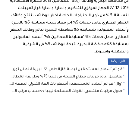
في محافظة البحرية وظائف ال5% للمعاقين 2019 النشرة الاقتصادية
2019-12-27 الجهاز المركزي للتنظيم والادارة والادارة قرار تعيينات
لنسبة الـ 5 % من ذوى الاحتياجات الخاصة اخبار الوظائف - نتائج وظائف
الشهر العقاري عامل خدمات 5% اخر معاد نتيجه مسابقة 5% بالجيزه
وأسماء المقبولين بمسابقة 5%محافظة البحيرة نتائج وظائف الشهر
العقاري عامل خدمات 5% "مسابقة المعاقين 5%".أسماء المقبولين
بمسابقة 5%محافظة البحيرة نتيجة الوظائف 5% فى الشرقية
والدقهلية واسيوط.
اقرا ايضا
قوائم أسماء المستحقين لبمبة غاز الطهي 💡 البريقة تعلن توزيع (الدفعة الثانية) من إسطوانات الغاز بمدينة جالو للمدرجين بـ 2026
تفاصيل زيادة مرتبات قطاع الصحة في ليبيا 75% وطريقة المطالبة بالفروقات المالية المتبقية عن طريق وزارة الصحة الليبية؟
"وال" قوائم أسماء المستحقين أسطوانات الغاز المنزلي الدفعة الجديدة: الشروط ورابط طباعة الإيصال للمسجلين (2021، 2025، و2026)
جدول مرتبات منتسبي القوات المسلحة ليبيا >>حساب مرتب العسكري بعد الزيادة بناءً على الرتبة وسنوات الخدمة