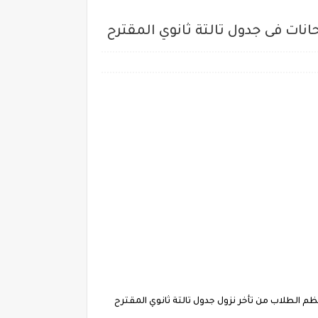
المقترح أشتكي معظم الطلاب من تأخر نزول جدول تالتة ثانوي المقترح