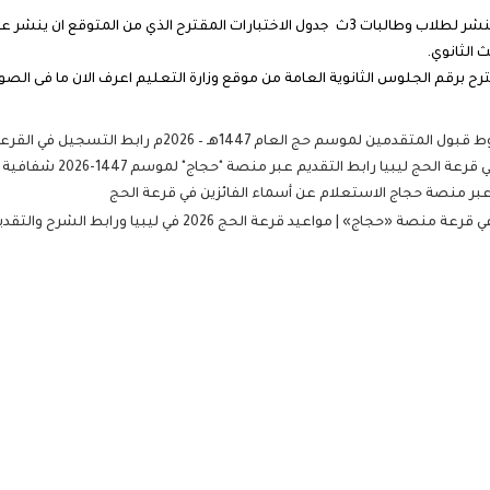
وللاستعلام عن نتائج جدول مواعيد الثانوية العامة ..ننشر لطلاب وطالبات 3ث جدول الاختبارات الم
رح برقم الجلوس الثانوية العامة من موقع وزارة التعليم اعرف الان ما فى الصورة
سم حج العام 1447هـ – 2026م رابط التسجيل في القرعة
 ليبيا رابط التقديم عبر منصة "حجاج" لموسم 1447-2026 شفافية عالية