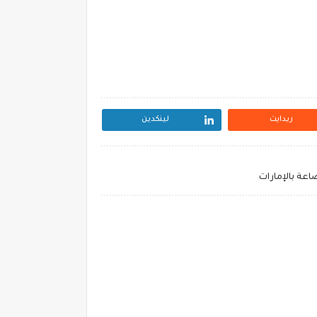
ريدايت
لينكدين
عة بالإمارات