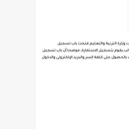
زارة التربية والتعليم ، والأن نترك حضراتكم لمتابعة التقرير الخاص بجدول إمتحانات الثانوية العامة فى مصر 2020 كانت وزارة التربية والتعليم فتحت باب تسجيل
ر طالب يقوم بتسجيل الاستمارة، موضحا أن باب تسجيل
بالحصول على كلمة السر والبريد الإلكترونى والدخول