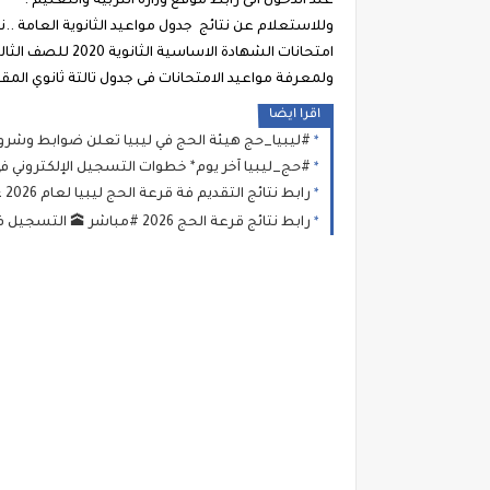
عند الدخول الى رابط موقع وزارة التربية والتعليم .
امتحانات الشهادة الاساسية الثانوية 2020 للصف الثالث الثانوي.
ولمعرفة مواعيد الامتحانات فى جدول تالتة ثانوي المقت
اقرا ايضا
#ليبيا_حج هيئة الحج في ليبيا تعلن ضوابط وشروط قبول المتقدمين لمو
#حج_ليبيا آخر يوم* خطوات التسجيل الإلكتروني في قرعة الحج
رابط نتائج التقديم فة قرعة الحج ليبيا لعام 2026 عبر منصة حجاج الاستعلام عن أسماء الفائزين في قرعة الحج
رابط نتائج قرعة الحج 2026 #مباشر 🕋 التسجيل في قرعة منصة «حجاج» | مواعيد قرعة الحج 2026 في ليبيا ورابط الشرح والتقديم