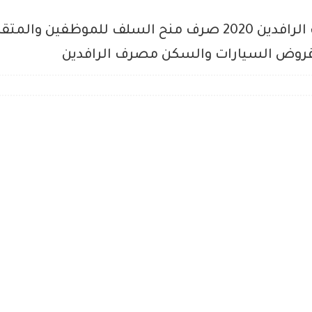
تحديث ارقام * قروض سلف مصرف الرافدين 2020 صرف منح السل
قروض السيارات والسكن مصرف الرافدين