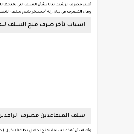
أصدر مصرف الرشيد، بيانا بشأن السلف التي يمنحها ل
وقال المصرف في بيان، إنه "مستمر بمنح سلفة المتقاعدين والتي تتراوح ما بين (٣) مليون كحد أدنى و(٨) مليون كحد أعلى"، مب
اسباب تأخر صرف منح السلف للم
سلف المتقاعدين مصرف الرافدين 020
وأضاف أن "هذه السلفة تمنح لحاملي بطاقة (نخيل ) حص