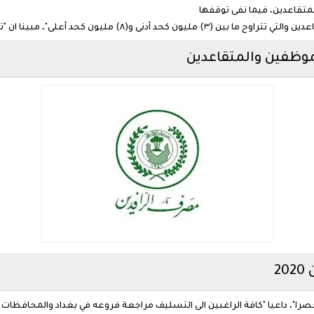
لمتقاعدين، فيما نفى توقفها
ينا ان "تلك السلفة تمنح للمتقاعد الاصيل ولا تمنح لخلفه".
وظفين والمتقاعدين
2
را"، داعيا "كافة الراغبين الى التسليف مراجعة فروعه في بغداد والمحافظات