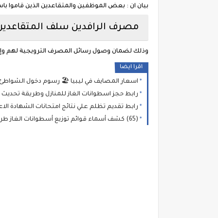
بيان ان : بعض الموظفين والمتقاعدين الذين قاموا باست
مصرف الرافدين سلف المتقاعدين
وذلك لضمان وصول رسائل المصرف الترويجية لهم وإب
اقرا ايضا
اسعار المصايف في ليبيا 🏖️ رسوم دخول الشواطئ
رابط حجز اسطوانات الغاز للمنازل وطريقة تحديث 
رابط تقديم تظلم علي نتائج امتحانات الشهادة الا
(65) كشف أسماء قوائم توزيع أسطوانات الغاز طرابلس بنغازي الزاوية والجنوب الشرقي 📢 #البريقة رابط منظومة حجز أسطوانات الغاز شركة البريقة 2026