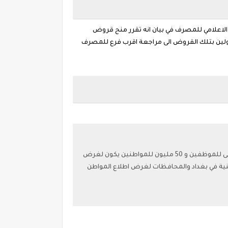
لاعلامي للمصرف في بيان انه تقرر منح قروض
ولين بتلك القروض الى مراجعة اقرب فرع للمصرف
أصدر مصرف الرافدين، اليوم الاثنين، بيانا بشأن شراء وحدات سكنية في بغداد والمحافظات و"منح قروض 100 مليون دينار كحد اعلى للموظفين و 50 مليون للمواطنين يكون لغرض
ية في بغداد والمحافظات لغرض اطلاع المواطن