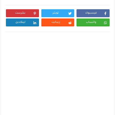
فيسبوك
تويتر
بنترست
واتساب
ريدايت
لينكدين