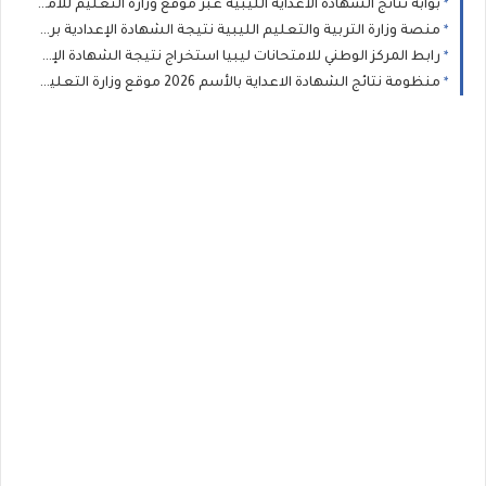
بوابة نتائج الشهادة الاعداية الليبية عبر موقع وزارة التعليم للامتحانات الليبية 2026 محافظة “بنغازي” برقم الجلوس والاسم
منصة وزارة التربية والتعليم الليبية نتيجة الشهادة الإعدادية برقم الجلوس بمحافظة نغازي,درنة,المرج,طرابلس,سبها,الجفرة,الواحا 2026
رابط المركز الوطني للامتحانات ليبيا استخراج نتيجة الشهادة الإعدادية 2026 برقم القيد
منظومة نتائج الشهادة الاعداية بالأسم 2026 موقع وزارة التعليم بالحكومة الموقتة natija moel ly الأستعلام عن نتائج امتحانات شهادة مرحلة التعليم الأساسي الإعدادية ليبيا