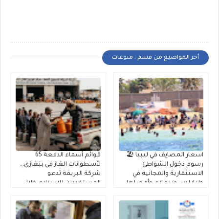
أخر المواضيع من قسم : منوعات
اسعار المصايف في ليبيا 🏖️
قوائم أسماء الدفعة 65
رسوم دخول الشواطئ
لأسطوانات الغاز في بنغازي..
الاستثمارية والمجانية في
شركة البريقة تدعو
طرابلس وبنغازي وأفضلها
المستفيدين للاستلام خلال
10 أيام