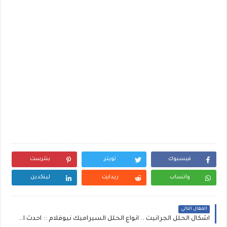
فيسبوك
تويتر
بنترست
واتساب
ريدايت
لينكدين
المقال التالي
اشكال الحلل الجرانيت .. انواع الحلل السيراميك نيوفلام :: احدث اسعار الحلل السيراميك نوفال ~ اسعار حلل واوانى الطهى والطبيخ