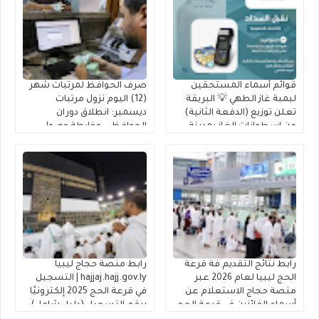
قوائم أسماء المستحقين
صرف الحوافظ لمرتبات شهر
لبمبة غاز الطهي 💡 البريقة
(12) اليوم نزول مرتبات
تعلن توزيع (الدفعة الثانية)
ديسمبر: انطلاق دوران
من إسطوانات الغاز بمدينة
الحوافظ .. وخارطة وصول
جالو للمدرجين بـ 2026
السيولة إلى حسابك عبر
(راتبك لحظي)
رابط نتائج التقديم فة قرعة
رابط منصة حجاج ليبيا
الحج ليبيا لعام 2026 عبر
hajjaj.hajj.gov.ly | التسجيل
منصة حجاج الاستعلام عن
في قرعة الحج 2025 إلكترونيًا
أسماء الفائزين في قرعة الحج
برقم التسجيل (دليل شامل)