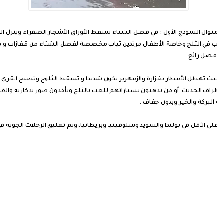
ل النموذج الأول : في فصل الشتاء تسقط الأوراق الأشجار الصفراء وينزل المطر
للعب في الثلج وخاصة الأطفال مرتدين ثياب مخصصة لفصل الشتاء من قفازات و 
فصل رائع .
يث تهطل الأمطار بغزارة والزمهرير يكون شديدا و تسقط الثلوج وتصبح القرى و 
ن أطراف الحديث أو من يذهبون بسياراتهم للعب بالثلج ويأخذون صور تذكارية و
لبركة والخير وبدون جفاف .
ل في بولندا والسويد وسلوفينيا وبريطانيا، وتم تعليق الرحلات الجوية في بعض