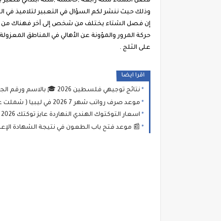
فصل الشتاء سنة رابعة ,خامسة ,ستة ابتدائي قصير با
وذلك حيث ننشر لكم السؤال في التعبير لتلاميذ في ا
إن فصل الشتاء يختلف من شخص إلى آخر فهناك من ي
حركة المرور والمؤونة عن الأهالي في المناطق المعز
على الثلج .
اقرا ايضا
نتائج توجيهي فلسطين 2026 🎓 بالاسم ورقم الجلوس درجات امتحان الثانوية العامة (التوجيهي)
موعد صرف رواتب شهر 7 2026 في ليبيا ( شملت عدد من إلافراجات المالية) وخطوات الاستعلام عبر منظومة "راتبك لحظي"
اسعار التوكتوك الهندي النهاردة عايز توكتك 2026 بجاج ومعايا مقدمه 50.000 جنيه عايز اعرف التكتك بكام وهيبقا بكام قسط وكل شهر ادفع كام من مشروعي
📰 موعد فتح باب الطعون في نتيجة الشهادة الإعدادية ليبيا 2026 – رابط رسمي وخطوات تقديم 