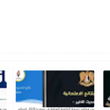
بث مباشر نتيجة الثانوية العامة في سوريا 2026 :النتائج
بث مب