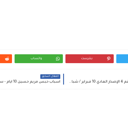
بنترست
واتساب
المقال السابق
نتائج سحب اليانصيب الخيري الاردني اليوم الاثنين رقم 4 الإصدار العادي 10 فبراير / شباط 2020 الكل كسبان اليوم