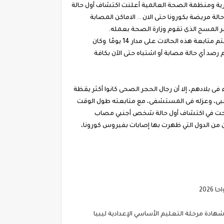
ليوم , وزارة الصحة والسكان المصرية ومنظمة الصحة العالمية أعلنت اكتشاف أول حالة
جابية حاملة لفيروس كورونا المستجد داخل البلاد لشخص "أجنبى".عاجل وصول عدد الحالات المصابة بفيروس كورونا فى مصر إلى 1 حالة مريضة بكورونا حتى الان .. الاماكن المصابة
ر المسح الذى تقوم وزارة الصحة بعمله.
تم إعادة التحليل 3 مرات متتالية، وجميعها أكدت أن الشخص حامل للمرض وليس مريضا، ولا يوجد لديه أى أعراض، مشيرة إلى أنه سيتم متابعة هذه الحالات على مدار 14 يومًا وكان
رصد أي حالة مصابة أو اشتباه حتى الآن بكافة
ى بلادهم، إلا أن رجال الحجر الصحى كانوا أكثر يقظة
جنبى، وعزله فى المستشفى، مع متابعته طول الوقت
ة نجحت في اكتشاف أول حالة شخص أجنبي مصاب
ن من الدول التي ظهرت بها إصابات بفيروس كورونا،
202