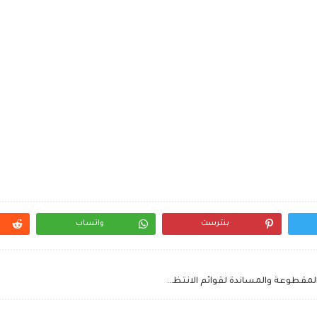
بنترست
واتساب
رابط الاستعلام عن الضمان الاجتماعي والمساعدة المقطوعة والمساندة لقوائم الانتظار Severed inquery استعلام عن المقطوعة 2020 تسجيل الدخول