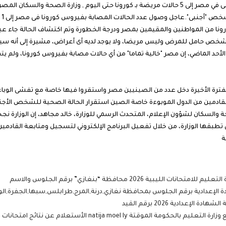
انباء عن ارتفاع عدد الحالات المصابة بفيروس كورونا فى في مصر إلى 5 حالات مريضة بـ كورونا حتى ا
إي
ونا من المواطنين والمقيمين بمصر ودرجة الخطورة وتم اكتشاف الحالة جاء عب
أحد الماضي، إن مصر "خالية تماما" من أي حالات مصابة بفيروس كورونا، ولم يتم 
لفترة الأخيرة دخل عدد من الصينيين مصر واستقروا فيها خاصة مع تفشى الوباء ف
القادمين من الدول الموبوءة خاصة الصين استقرار الحالة الصحية للشخص الأ
 والسكان لشؤون الإعلام، المتحدث الرسمي للوزارة، خالد مجاهد، إن الوزار
ي تطبقها الوزارة، من خلال تفعيل البرنامج الإلكتروني لتسجيل ومتابعة القادمي
ة
بية 2026 محافظة “بنغازي” برقم الجلوس والاسم
ة الإعدادية برقم الجلوس بمحافظة نغازي,درنة,المرج,طرابلس,سبها,الجفرة,الواحا 6
إعدادية 2026 برقم القيد