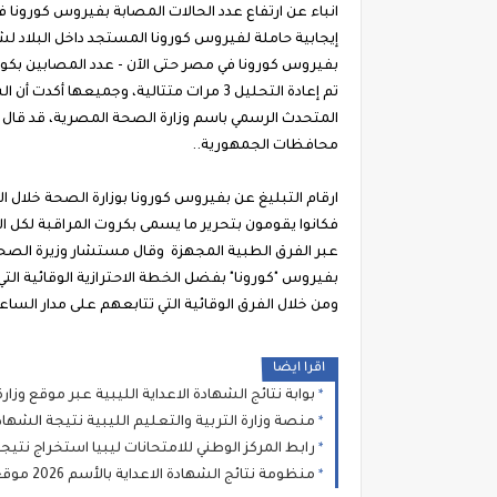
بفيروس كورونا في مصر حتى الآن - عدد المصابين بكور
المتحدث الرسمي باسم وزارة الصحة المصرية، قد قال ال
محافظات الجمهورية..
ارقام التبليغ عن بفيروس كورونا بوزارة الصحة خلال ا
فكانوا يقومون بتحرير ما يسمى بكروت المراقبة لكل 
عبر الفرق الطبية المجهزة وقال مستشار وزيرة الصحة
بفيروس "كورونا" بفضل الخطة الاحترازية الوقائية الت
ومن خلال الفرق الوقائية التي تتابعهم على مدار الساع
اقرا ايضا
بوابة نتائج الشهادة الاعداية الليبية عبر موقع وزارة التعليم للامتحانات اللي
منصة وزارة التربية والتعليم الليبية نتيجة الشهاد
رابط المركز الوطني للامتحانات ليبيا استخراج نتيجة الشهادة ال
منظومة نتائج الشهادة الاعداية بالأسم 2026 موقع وزارة التعليم بالحكومة الموقتة natija moel ly الأستعلام عن نتائج امتحانات شهادة مرحلة التعليم الأساسي الإعدادية ليبيا