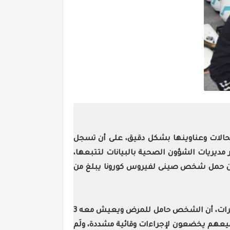
الحالات وعناوينها بشكل دقيق، على أن تسجل
 بشكل دقيق خلال 15 يومًا حيث تقوم الوزارة بإخطار مديريات الشؤون الصحية بالبيانات لتتبعها،
ة عن حمل شخص صينى لفيروس كورونا يبلغ من
وكشفت وزارة الصحة والسكان عن فحص 17 شخصًا خالطوا هذا الشخص الذى أثبتت التحاليل التى تم إعادتها 3 مرات، أن الشخص حامل للمرض ويعيش معه 3
امل معهم بشكل غير مباشر وجميعهم يخضعون لإجراءات وقائية مشددة، ولَم