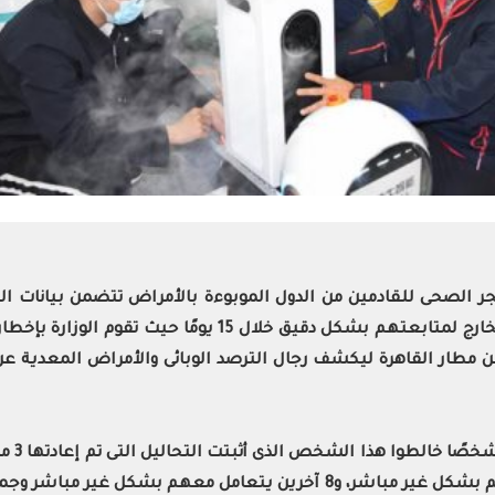
حجر الصحى للقادمين من الدول الموبوءة بالأمراض تتضمن بيانات 
هذه البيانات على قاعدة بيانات العائدين من الخارج لمتابعتهم
من مطار القاهرة ليكشف رجال الترصد الوبائى والأمراض المعدي
شباب فى المسكن، و6 أشخاص يتعامل معهم بشكل غير مباشر، و8 آخرين يتع