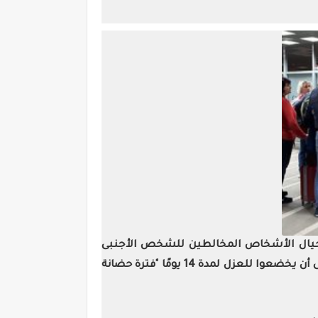
رة حيال الأشخاص المخالطين للشخص الأجنبى
الحامل لفيروس كورونا المستجد وأشار إلى سلبية العينات التى تم سحبها من المخالطين للشخص الأجنبى، على أن يخضعوا للعزل لمدة 14 يومًا "فترة حضانة