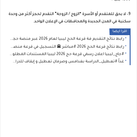
9– لا يحق للمتقدم أو الأسرة “الزوج / الزوجة” التقدم لحجز أكثر من وحدة
سكنية في المدن الجديدة والمحافظات في الإعلان الواحد.
اقرا ايضا
رابط نتائج التقديم فة قرعة الحج ليبيا لعام 2026 عبر منصة حجاج الاستعلام عن أسماء الفائزين في قرعة الحج
رابط نتائج قرعة الحج 2026 #مباشر 🕋 التسجيل في قرعة منصة «حجاج» | مواعيد قرعة الحج 2026 في ليبيا ورابط الشرح والتقديم
#جاج_ليبيا اعلان رسمي قرعة حج 2026 ليبيا المستندات المطلوبة وطريقة التسجيل في قرعة الحج بمنصة حجاج ليبيا 2026-1447
غداً #تعطيل_الدراسة بغدامس وصرمان تعطيل و إيقاف للدراسة في هذا البلديات اجازة بالمدارس حتى يوم السبت