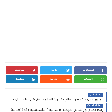
فيسبوك
تويتر
بنترست
واتساب
ريدايت
لينكدين
المقال التالي
فيديو..دفن احمد قايد صالح بمقبرة العالية:: من هم ابناء القايد صالح ~ وحجم ممتلكات القايد صالح ويكيبيديا .. موعد تشييع جنازة والصلاة على ودفن القايد صالح ~ ابن الماريشال قايد صالح
المقال السابق
رابط نظام نور لنتائج المرحلة الابتدائية ( التأسيسية ) 1441هـ، نتائج الصف السادس الابتدائية اولاد وبنات من هنا