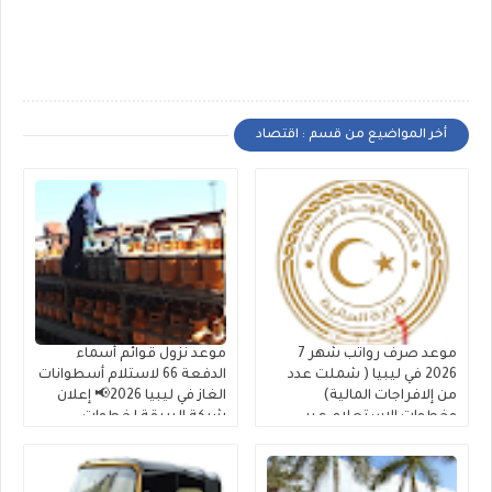
أخر المواضيع من قسم : اقتصاد
موعد صرف رواتب شهر 7
موعد نزول قوائم أسماء
2026 في ليبيا ( شملت عدد
الدفعة 66 لاستلام أسطوانات
من إلافراجات المالية)
الغاز في ليبيا 2026📢 إعلان
وخطوات الاستعلام عبر
شركة البريقة لخطوات
منظومة "راتبك لحظي"
الاستلام والحجز بومبة غاز