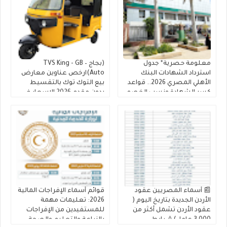
معلومة حصرية* جدول
(بجاج – TVS King - GB
استرداد الشهادات البنك
Auto)ارخص عناوين معارض
الأهلي المصري 2026.. قواعد
بيع التوك توك بالتقسيط
كسر الشهادة ونسب الخصم
بدون مقدم 2026 الاسعار في
قبل موعد الاستحقاق
"معرض أولاد ماهر للتوكتوك"
📰 أسماء المصريين عقود
قوائم أسماء الإفراجات المالية
الأردن الجديدة بتاريخ اليوم (
2026: تعليمات مهمة
عقود الأردن تشمل أكثر من
للمستفيدين من الإفراجات
3,000 عامل)⚠️ رابط
بالزراعة والتعليم والصحة