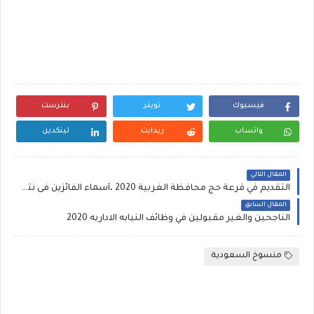
فيسبوك
تويتر
بنترست
واتساب
ريدايت
لينكدين
المقال التالي
التقديم في قرعة حج محافظة الغربية 2020 ،أسماء الفائزين فى نتيجة قرعة حج الغربية 1441
المقال السابق
الناجحين والغير مقبولين في وظائف النيابه الاداريه 2020
منسوخ السعودية