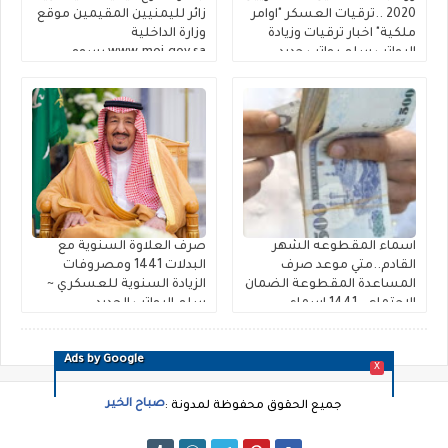
2020 ..ترقيات العسكر "اوامر
زائر لليمنيين المقيمين موقع
ملكية" اخبار ترقيات وزيادة
وزارة الداخلية
الرواتب سلم رواتب جديد
www.moi.gov.sa رسوم
لجميع العسكريين
تحويل هوية مقيم للمره
السعوديين وإكمال مسوغات
الخامسه
صرف مستحقات التقاعد
اسماء المقطوعه الشهر
صرف العلاوة السنوية مع
القادم..متي موعد صرف
البدلات 1441 ومصروفات
المساعدة المقطوعة الضمان
الزيادة السنوية للعسكري ~
الاجتماعي 1441 اسماء
سلم الرواتب الجديد
المستفيدين من المقطوعه
للعسكريين 1441
رمضان 1441
Ads by Google
X
صباح الخير
جميع الحقوق محفوظة لمدونة :