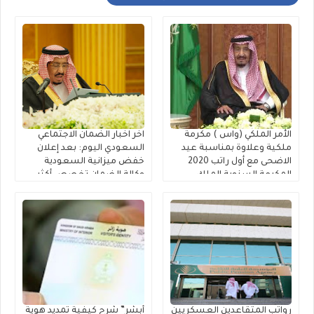
الأمر الملكي (واس ) مكرمة
اخر اخبار الضمان الاجتماعي
ملكية وعلاوة بمناسبة عيد
السعودي اليوم: بعد إعلان
الاضحى مع أول راتب 2020
خفض ميزانية السعودية
المكرمة السنوية الملك
وكالة الضمان تخصص أكثر
سلمان موعد صرف بدل غلاء
من ملياري ريال سعودي
المعيشة 1441 ~ قرار مكرمة
لمستفيدي الضمان الاجتماعي
الملك سلمان ضمان اجتماعي
والمساعدة المقطوعة
1441 امر ملكي جديد
للعسكريين المساعدة
المقطوعة في الضمان
الإجتماعي لقوائم الانتظار
رواتب المتقاعدين العسكريين
أبشر” شرح كيفية تمديد هوية