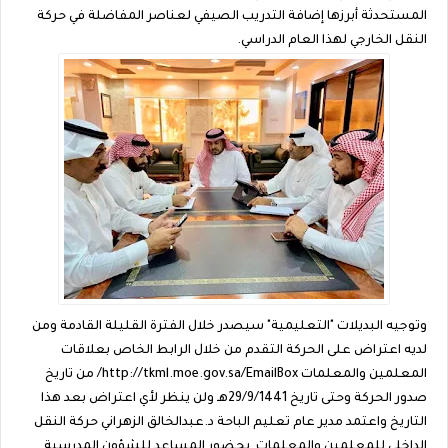
المستحدثة أبرزها إضافة التدريب الصيفي لعناصر المفاضلة في حركة
النقل الخارجي لهذا العام الدراسي.
وتوجيه البديلات "التعليمية" سيصدر خلال الفترة القليلة القادمة ومن
لديه اعتراض على الحركة التقدم من خلال الرابط الخاص بعلاقات
المعلمين والمعلمات http://tkml.moe.gov.sa/EmailBox/ من تاريخ
صدور الحركة وحتى تاريخ 29/9/1441هـ ولن ينظر لأي اعتراض بعد هذا
التاريخ واعتمد مدير عام تعليم الباحة د.عبدالخالق الزهراني حركة النقل
الداخلي للمعلمين والمعلمات بحضور المساعد للشؤون المدرسية