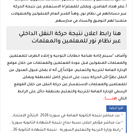
أ.عمر هجاد الغامدي، ويمكن للمعلم/ة الاستعلام عن نتيجة الحركة
عبر حساباتهم في نظام نور، وهنأ المدير العام المنقولين والمنقولات
متمنيا لهم التوفيق والسداد في مدارسهم.
هنا رابط اعلان نتيجة حركة النقل الداخلي
عبر نظام نور للمعلمين والمعلمات
وأضاف:"سيتم إتاحة طباعة خطابات التوجيه و إخلاء الطرف للمعلمين
والمعلمات المنقولين قبل عودة المعلمين والمعلمات من خلال موقع
الإدارة العامة للتربية والتعليم، مؤكداً إلى أنه لا يمكن قبول العدول عن
النقل نظرًا لأن الحركة بنيت على احتياج كامل للمنطقة ويمكن
للمعلمين والمعلمات الاستفسار عن حركة النقل من خلال الموقع
الرسمي للإدارة العامة للتربية والتعليم بمنطقة حائل على الرابط
هنــــــــــا
.
التالي
اقرا ايضا
بث مباشر نتيجة الثانوية العامة في سوريا 2026 :النتائج الامتحانية المهنية للطلاب النظاميين الاحرار و الراسبين (البكالوريا )
بث مباشر مؤتمر اعلان نسبة نجاح نتيجة الشهادة الثانوية سوريا 2026 :نتائج البكالوريا وزارة التربية السورية
رابط وزارة التربية والتعليم السورية : نتيجة الشهادة الثانوية 2026 نتائج البكالوريا برقم الاكتتاب