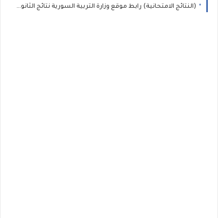
(النتائج الامتحانية) رابط موقع وزارة التربية السورية نتائج الثانوية العامة في سوريا 2026 نتيجة البكالوريا حسب الاسم ورقم الاكتتاب