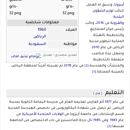
أريزونا
، وسبق له العمل
كنائب
لوزير الشؤون
البلدية
معلومات شخصية
والقروية
في
2016،
ونائب
رئيس مركز المشاريع
الميلاد
1960
والتخطيط بالهيئة
الرياض
الملكية لتطوير مدينة
مواطنة
السعودية
الرياض في عام
2010
.
وشغل عدة مناصب
تعديل مصدري
-
تعديل
متعلقة بالتخطيط
والمنشآت والهندسة.
في عام
2018
تم تعيينه أمينًا لمنطقة الرياض
[2]
بالمرتبة الممتازة.
[3]
التعليم
[
عدل
]
في عام
1977
أتم الفارس تعليمه العام في مدرسة اليمامة الثانوية بمدينة
الرياض. ثم حصل على شهادة البكالوريوس في تخصص الهندسة المدنية
قسم الإنشاءات من جامعة أريزونا في
الولايات المتحدة الأمريكية
في
عام
1983
. وفي
1985
نال درجة الماجستير في ذات الاختصاص من الجامعة
نفسها.
[2]