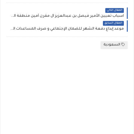
المقال التالي
اسباب تعيين الأمير فيصل بن عبدالعزيز آل مقرن أمين منطقة الرياض ~ من هو والسيرة الذاتية للأمير فيصل بن عبدالعزيز بن محمد بن عياف آل مقرن آل سعود ويكيبيديا وآبائه وزوجتة
المقال السابق
موعد إيداع دفعة الشهر للضمان الإجتماعي و صرف المساعدات المقطوعة 1441 وشروط الأهلية للقبض
السعودية