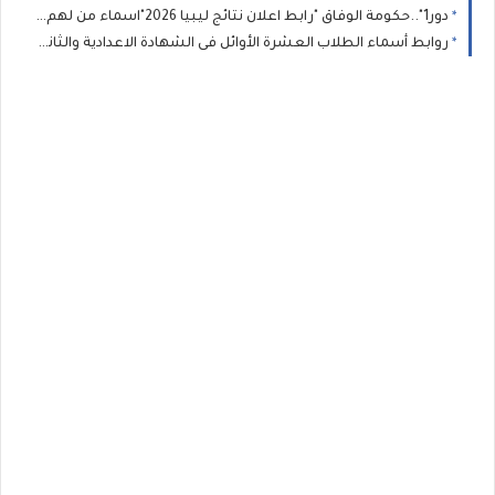
دور1"..حكومة الوفاق "رابط اعلان نتائج ليبيا 2026"اسماء من لهم دور ثان" : نتيجة الشهادة الاعدادية الصف الثالث الاعدادى برقم الجلوس
روابط أسماء الطلاب العشرة الأوائل فى الشهادة الاعدادية والثانوية ليبيا 2026 طريقة الاستعلام عن نتيجة الشهاده الاعداديه ليبيا بالاسم