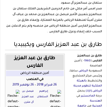
سلمان بن عبدالعزيز آل سعود
صدر امس أمر ملكي من خادم الحرمين الشريفين الملك سلمان بن
عبدالعزيز بتعيين الأمير فيصل بن عبدالعزيز بن محمد بن عياف آل
مقرن أمينًا لمنطقة الرياض بالمرتبة الممتازة، وإعفاء طارق بن
عبدالعزيز الفارس أمين منطقة الرياض من منصبه ولم يتم الاعلان عن
السبب خلف إعفاء وعزل طارق الفارس .
طارق بن عبد العزيز الفارس ويكيبيديا
اذهب
طارق بن عبدالعزيز
طارق بن عبد العزيز
إلى
الفارس
(
1960
- ) أمين
الفارس
التنقلاذهب
العاصمة
إلى
السعودية
الرياض
سابقا،
أمين منطقة الرياض
البحث
ورئيس مركز المشاريع
في المنصب
والتخطيط
بالهيئة
26 فبراير
2018
–
26 نوفمبر
2019
الملكية لتطوير مدينة
الرياض
.
يحمل
[1]
[2]
إبراهيم
فيصل بن
درجة
الماجستير
في
السلطان
عبد العزيز
ا
لهندسة
آل مقرن
المدنية
من
جامعة