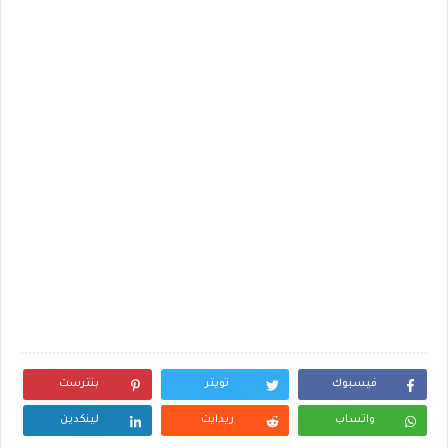
فيسبوك
تويتر
بنترست
واتساب
ريدايت
لينكدين