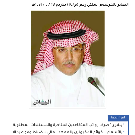
الصادر بالمرسوم الملكي رقم (م/10) بتاريخ 18 / 3 / 1391هـ.
اقرا ايضا
بشري* صرف رواتب المتقاعدين المتأخرة والمستندات المطلوبة لإنجاز معاملات المعاشات والمنافع الخاصة بالعسكريين
بالأسماء .. قوائم المقبولين بالمعهد العالي للضباط ومواعيد الاختبارات تعلنها الداخلية الليبية