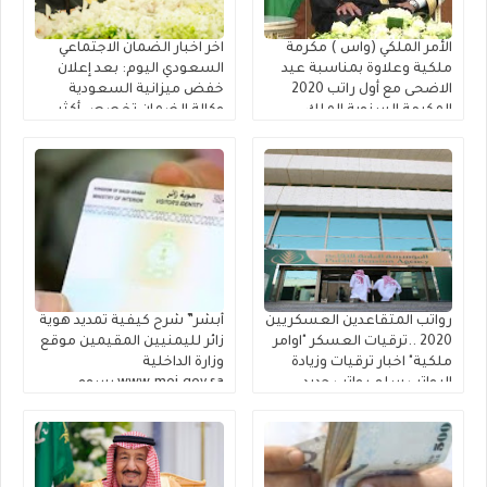
الأمر الملكي (واس ) مكرمة
اخر اخبار الضمان الاجتماعي
ملكية وعلاوة بمناسبة عيد
السعودي اليوم: بعد إعلان
الاضحى مع أول راتب 2020
خفض ميزانية السعودية
المكرمة السنوية الملك
وكالة الضمان تخصص أكثر
سلمان موعد صرف بدل غلاء
من ملياري ريال سعودي
المعيشة 1441 ~ قرار مكرمة
لمستفيدي الضمان الاجتماعي
الملك سلمان ضمان اجتماعي
والمساعدة المقطوعة
1441 امر ملكي جديد
للعسكريين المساعدة
المقطوعة في الضمان
الإجتماعي لقوائم الانتظار
رواتب المتقاعدين العسكريين
أبشر” شرح كيفية تمديد هوية
2020 ..ترقيات العسكر "اوامر
زائر لليمنيين المقيمين موقع
ملكية" اخبار ترقيات وزيادة
وزارة الداخلية
الرواتب سلم رواتب جديد
www.moi.gov.sa رسوم
لجميع العسكريين
تحويل هوية مقيم للمره
السعوديين وإكمال مسوغات
الخامسه
صرف مستحقات التقاعد