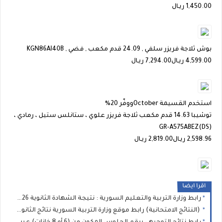
1,450.00
ريـال
بوش ثلاجة فريزر سلفي , 24.09 قدم مكعب , فضي , KGN86AI40B
4,599.00
ريـال
7,294.00 ريـال
استخدم القسيمة
October
ووفّر 20%
توشيبا 14.63 قدم مكعب ثلاجة فريزر علوي ، ستانلس ستيل ، رمادي ،
GR-A575ABEZ(DS)
2,598.96
ريـال
2,819.00 ريـال
اقرا ايضا
رابط وزارة التربية والتعليم السورية : نتيجة الشهادة الثانوية 2026 نتائج البكالوريا برقم الاكتتاب
(النتائج الامتحانية) رابط موقع وزارة التربية السورية نتائج الثانوية العامة في سوريا 2026 نتيجة البكالوريا حسب الاسم ورقم الاكتتاب