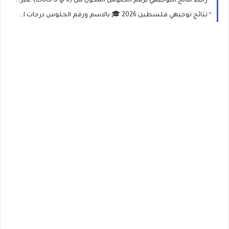
رابط نتائج التوجيهي برقم الجلوس المكون من (6 أو 8 خانات) عبر موقع وزارة التربية والتعليم الفلسطينية
نتائج توجيهي فلسطين 2026 🎓 بالاسم ورقم الجلوس درجات امتحان الثانوية العامة (التوجيهي)