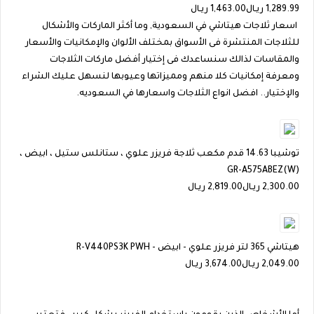
1,289.99
ريـال
1,463.00 ريـال
اسعار ثلاجات هيتاشي في السعودية, وما أكثر الماركات والأشكال
للثلاجات المنتشرة فى الأسواق بمختلف الألوان والإمكانيات والأسعار
والمقاسات لذالك سنساعدك فى إختيار أفضل ماركات الثلاجات
ومعرفة إمكانيات كلا منهم ومميزاتها وعيوبها لنسهل عليك الشراء
والإختيار.. افضل انواع الثلاجات واسعارها في السعوديه.
توشيبا 14.63 قدم مكعب ثلاجة فريزر علوي ، ستانلس ستيل ، ابيض ،
GR-A575ABEZ(W)
2,300.00
ريـال
2,819.00 ريـال
هيتاشي 365 لتر فريزر علوي - ابيض - R-V440PS3K PWH
2,049.00
ريـال
3,674.00 ريـال