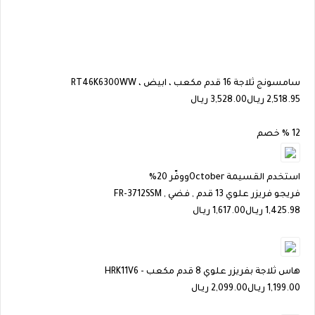
سامسونج ثلاجة 16 قدم مكعب ، ابيض ، RT46K6300WW
2,518.95
ريـال
3,528.00 ريـال
12 % خصم
استخدم القسيمة
October
ووفّر 20%
فريجو فريزر علوي 13 قدم , فضي , FR-3712SSM
1,425.98
ريـال
1,617.00 ريـال
هاس ثلاجة بفريزر علوي 8 قدم مكعب - HRK11V6
1,199.00
ريـال
2,099.00 ريـال