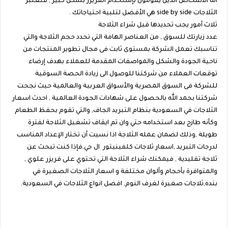
أما الأشخاص الذين يقومون بإستخدام الفريزر بشكل كبير , فتعتبر
الثلاجات side by side هي الأفضل لتلبية احتياجاتك .
ثلاث أمور يجب تحديدها قبل شراء الثلاجة
عدد زيارتك للسوق , من العناصر الهامة التي تحدد حجم الثلاجة والتي
تناسبك تعمل الشركة بمستوى ثابت فى مجال تطوير المنتجات من
ناحية الجودة والشكل والمواصفات المقدمة للعملاء بهدف إرضاء
توقعات العملاء من شركتنا للوصول الى زيادة الحصة السوقية
للشركة فى السوق المصرية والأسواق العربية والعالمية حيث نجحت
شركتنا بحمد الله بالحصول على شهادات الجودة العالمية , احدث اسعار
الثلاجات في السعودية بنظام التبريد الجاف, والتي تقوم بحفظ الطعام
وكأنه طازج بعد استخدامه حتي وان تم ايقاف تشغيل الثلاجة لفترة
طويلة ,وذلك لضمان عمله الثلاجة اذا نسيت أن تختار الإعداد المناسب
لدرجات التبريد ,اسعار ثلاجات كلفينيتور ال جي,فإذا كنت تبحث عن
ثلاجة تقليدية , فيمكنك شراء الثلاجة التي تحتوي على فريزر علوي ,
والمتوافرة بأحجام وألوان مختلفة و اسعار الثلاجات الصغيرة في
بنده,ثلاجات صغيرة لغرف النوم, افضل انواع الثلاجات في السعودية.