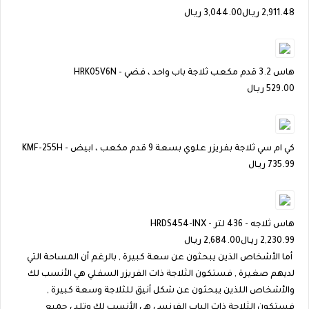
2,911.48
ريـال
3,044.00 ريـال
هاس 3.2 قدم مكعب ثلاجة باب واحد ، فضي - HRK05V6N
529.00
ريـال
كي ام سي ثلاجة بفريزر علوي بسعة 9 قدم مكعب ، ابيض - KMF-255H
735.99
ريـال
هاس ثلاجه - 436 لتر - HRDS454-INX
2,230.99
ريـال
2,684.00 ريـال
أما الأشخاص الذين يبحثون عن سعة كبيرة , بالرغم أن المساحة التي
لديهم صغيرة , فستكون الثلاجة ذات الفريزر السفلي هي الأنسب لك
والأشخاص اللذين يبحثون عن شكل أنيق للثلاجة وسعة كبيرة ,
فستكون الثلاجة ذات الباب الفرنسي هي الأنسب لك وتلبي جميع