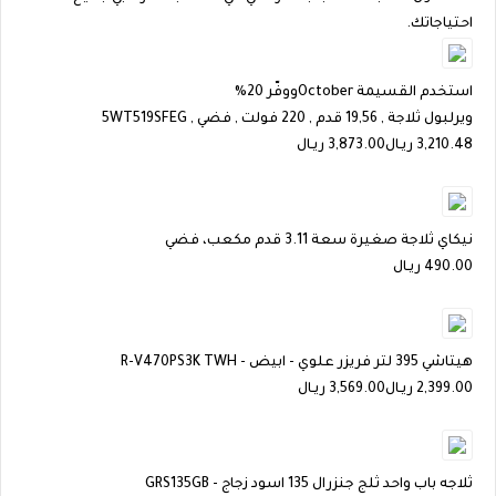
احتياجاتك.
استخدم القسيمة
October
ووفّر 20%
ويرلبول ثلاجة , 19,56 قدم , 220 فولت , فضي , 5WT519SFEG
3,210.48
ريـال
3,873.00 ريـال
نيكاي ثلاجة صغيرة سعة 3.11 قدم مكعب، فضي
490.00
ريـال
هيتاشي 395 لتر فريزر علوي - ابيض - R-V470PS3K TWH
2,399.00
ريـال
3,569.00 ريـال
ثلاجه باب واحد ثلج جنزرال 135 اسود زجاج - GRS135GB