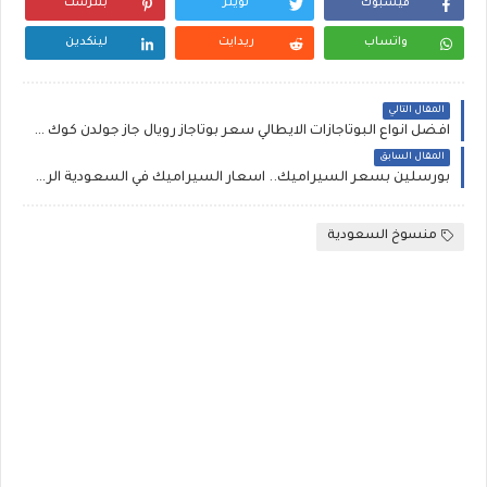
فيسبوك
تويتر
بنترست
واتساب
ريدايت
لينكدين
المقال التالي
افضل انواع البوتاجازات الايطالي سعر بوتاجاز رويال جاز جولدن كوك ٥ شعلة امان كامل
المقال السابق
بورسلين بسعر السيراميك.. اسعار السيراميك في السعودية الرياض وجدة والدمام اليوم 2020 سعر متر سيراميك الباركيه الإماراتي والهندي والصيني والاسباني والتركي والماليزي تخفيضات والسعر مفاجأة
منسوخ السعودية