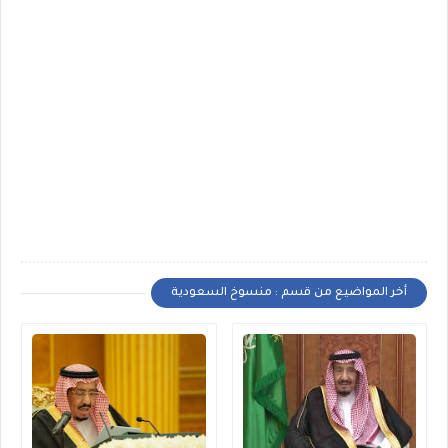
أخر المواضيع من قسم : منسوخ السعودية