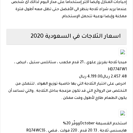
إحياجات المنازل وأيضا أكثر إستخداما على مدار اليوم لذالك أى شخص
عندما يريد شراء ثلاجة ينظر الى الأفضل حتى تظل معه أطول فترة
ممكنة وإيضا نوعية تتحمل الإستخدام.
اسعار الثلاجات في السعودية 2020
ميديا ثلاجة بفريزر علوي ، 21 قدم مكعب ، ستانلس ستيل ، ابيض ،
HD774FW1
2,457.48
ريـال
4,199.00 ريـال
احرص على اختيار الثلاجة التي بها خاصية توزيع الهواء , لتتمكن من
التخلص من الروائح التي قد تكون مزعجة بداخل الثلاجة , والتي تساعد أن
يكون الطعام طازج لأطول وقت ممكن .
استخدم القسيمة
October
ووفّر 20%
هايسنس ثلاجة , 20.13 قدم , 220 فولت , فضي , RQ74WCSS