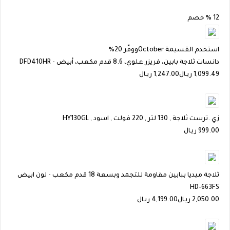
12 % خصم
استخدم القسيمة
October
ووفّر 20%
دانسات ثلاجة بابين، فريزر علوي، 8.6 قدم مكعب، أبيض - DFD410HR
1,099.49
ريـال
1,247.00 ريـال
زي .ترست ثلاجة , 130 لتر , 220 فولت , اسود , HY130GL
999.00
ريـال
ثلاجة ميديا ببابين مقاومة للتجمد وبسعة 18 قدم مكعب - لون ابيض
HD-663FS
2,050.00
ريـال
4,199.00 ريـال