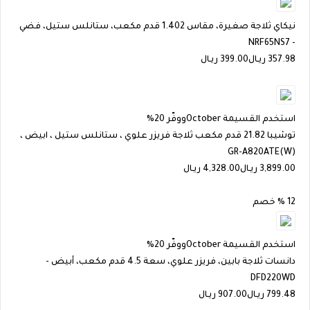
نيكاي ثلاجة صغيرة، مقاس 1.402 قدم مكعب، ستانلس ستيل، فضي
- NRF65NS7
357.98
ريـال
399.00 ريـال
استخدم القسيمة
October
ووفّر 20%
توشيبا 21.82 قدم مكعب ثلاجة فريزر علوي ، ستانلس ستيل ، ابيض ،
GR-A820ATE(W)
3,899.00
ريـال
4,328.00 ريـال
12 % خصم
استخدم القسيمة
October
ووفّر 20%
دانسات ثلاجة بابين، فريزر علوي، سعة 4.5 قدم مكعب، أبيض -
DFD220WD
799.48
ريـال
907.00 ريـال