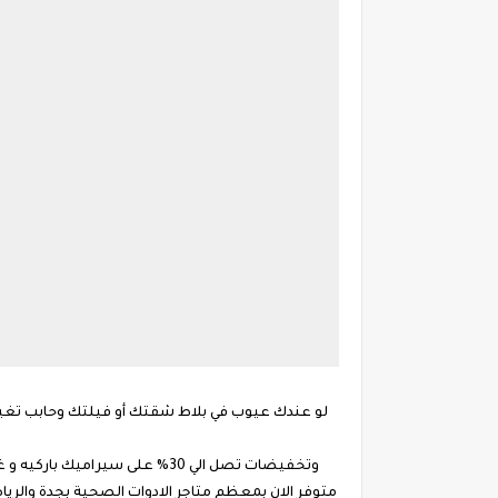
لو عندك عيوب في بلاط شقتك أو فيلتك وحابب تغير ا
وتخفيضات تصل الي 30% على سيراميك باركيه و غرف ومطابخ أماراتي للجدران هندي ومصنع رأس الخيمه " 50*50" سعر المتر 16 ريال ،خزف سعودي وأماراتي باسعار تبدأ من 12 ريال .
متوفر الان بمعظم متاجر الادوات الصحية بجدة والر