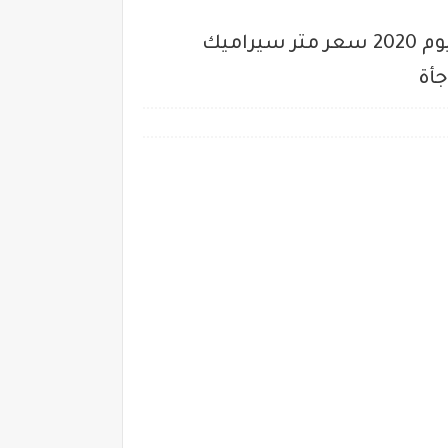
بورسلين بسعر السيراميك.. اسعار السيراميك في السعودية الرياض وجدة والدمام اليوم 2020 سعر متر سيراميك
جأة