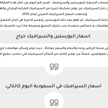
ميك الايطالى 2020 واسعارة , بتخصصات الاسعار للبورسلين والسيراميك ، اقدم لكم اليوم من خلال
ن تجار السيراميك،عن توفر تشكيلة كبيرة من السيراميك الباركيه الإماراتي و
واعتمدت اسعار السيراميك الصيني لعام 2020.
ة السيراميك, ثم ظهر بعد ذلك البورسلين, وتعتبر الاخيرة هى الحل الافضل 
مواصفات و خصائص متعددة يجب عليكِ التدقيق ومعرفة ماذا تريد بالضبط لش
اسعار البورسلين والسيراميك حراج
لسعودية 2020 تابعة لمعارض في مدينة الرياض وجدة والدمام والسعر مفاجأة ، حيث نوفر وسائل 
 للمواطنين، فضلًا عن توفير الآلاف من أشكال السيراميك التى تناسب جميع الا
اسعار السيراميك في السعودية اليوم كالتالي: