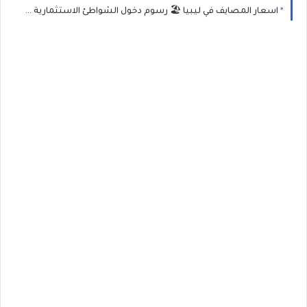
اسعار المصايف في ليبيا 🏖️ رسوم دخول الشواطئ الاستثمارية والمجانية في طرابلس وبنغازي وأفضلها