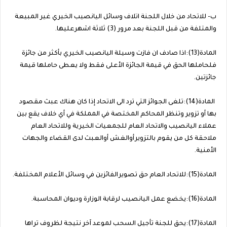
ب‌- للاتحاد من خلال اللجنة اتلاف وسائل اليانصيب الخيري غير المبيعة
والمتلفة من قبل اللجنة بعد مرور (3) ثلاثة اشهرعليها.
المادة(13):اذا صادف ان فازت وسيلة اليانصيب الخيري بأكثر من جائزة
فلحاملها الحق في قيمة الجائزة الأعلى فقط ولا يعطى حاملها قيمة
جائزتين.
المادة(14):تلغى الجوائز التي ترد الى الاتحاد إذا كان هناك عبث مقصود
بها أو تزوير وتنظر المحاكم المختصة في المملكة في أي خلاف يقع بين
عملاء اليانصيب والاتحاد العام للجمعيات الخيرية وللاتحاد العام
ملاحقة كل من يقوم بالتزويرأوالغش أوالعبث لدى القضاء والجهات
الأمنية.
المادة(15):للاتحاد العام حق تصويرالفائزين في وسائل الأعلام المختلفة.
المادة(16):يخضع عمل اليانصيب لرقابة الوزارة وديوان المحاسبة.
المادة(17):يحق للجنة تأجيل السحب لموعد آخر نتيجة لظروف تراها