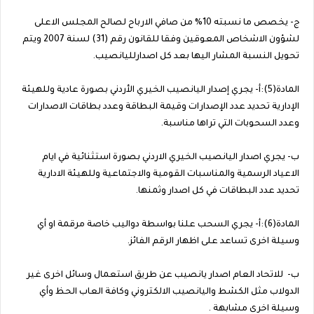
ج‌- يخصص ما نسبته 10% من صافي الارباح لصالح المجلس الاعلى
لشؤون الاشخاص المعوقين وفقا للقانون رقم (31) لسنة 2007 ويتم
تحويل النسبة المشار اليها بعد كل اصدارلليانصيب.
المادة(5):أ- يجري إصدار اليانصيب الخيري الأردني بصورة عادية وللهيئة
الإدارية تحديد عدد الإصدارات وقيمة البطاقة وعدد بطاقات الاصدارات
وعدد السحوبات التي تراها مناسبة.
ب- يجري اصدار اليانصيب الخيري الاردني بصورة استثنائية في ايام
الاعياد الرسمية والمناسبات القومية والاجتماعية وللهيئة الادارية
تحديد عدد البطاقات في كل اصدار وثمنها.
المادة(6):أ- يجري السحب علنا بواسطة دواليب خاصة مرقمة او أي
وسيلة اخرى تساعد على اظهار الرقم الفائز.
ب- للاتحاد العام اصدار يانصيب عن طريق استعمال وسائل اخرى غير
الدولاب مثل الكشط واليانصيب الالكتروني وكافة العاب الحظ وأي
وسيلة اخرى مشابهة .