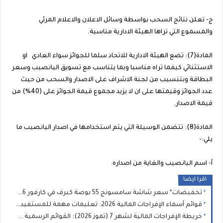
ج‌- تعلن نتائج السحب بواسطة وسائل الاعلان والاعلام المرئي
والمسموع التي تراها الهيئة الادارية مناسبة.
المادة(7): تضع الهيئة الادارية للاتحاد سلما للجوائز سواء العادي او
الاستثنائي كيفما تراه مناسبا وبما يتناسب مع تسويق اليانصيب وسعر
البطاقة وبتنسيب من لجنة الاشراف على الاصدار والسحب من حيث
عدد الجوائز وقيمتها على ان لا يزيد مجموع قيمة الجوائز على (40%) من
قيمة الاصدار.
المادة(8): تتضمن الوسيلة التي يتم استخدامها في اصدار اليانصيب ما
يلي:-
أ‌- اسم اليانصيب والغاية من اصداره.
اقرا ايضا
تخفيضات* سعر شاشة سامسونج 55 بوصة كيرف في كارفور 2026 💡 جدول الأسعار وأهم العروض الخفية
قوائم أسماء الإفراجات المالية 2026: تعليمات مهمة للمستفيدين من الإفراجات بالزراعة والتعليم والصحة
خريطة الإفراجات المالية لشهر 7 (تموز 2026): القوائم الرسمية وطريقة الاستعلام عن الزيادات وموعد الفروقات