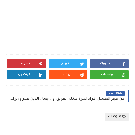
فيسبوك
تويتر
بنترست
واتساب
ريدايت
لينكدين
المقال التالي
من حجر العسل افراد اسرة عائلة الفريق اول جمال الدين عمر وزير الدفاع الجديد في السودان ~ قبيلة جمال الدين عمر..اعرف من هو جمال الدين عمر ويكيبيديا أبنائه وزوجته :: السيرة الذاتية لجمال الدين عمر وزير الدفاع السوداني الجديد
منوعات