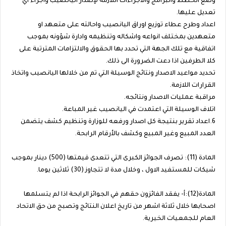
وضع الخطط والبرامج والاجراءات اللازمة لإصدار اليانصيب واجراء اي
تعديل عليها.
اعداد وطرح عطاء توزيع اوراق اليانصيب واحالته على متعهد او
متعهدين بمختلف انواعه واشكاله وتنظيمه وادارة شؤونه بموجب
اتفاقية مع تلك الجهة التي تحدد بها الحقوق والالتزامات المترتبة على
كلا الطرفين اذا دعت الضرورة الى ذلك.
تحديد مواعيد الاصدار ونتائج الوسيلة التي تم من خلالها اليانصيب واتخاذ
القرارات اللازمة.
مراقبة عمليات الاصدار ونتائجه.
اتلاف الوسيلة التي اعتمدت في اليانصيب غير المباعة.
6.اعداد تقرير بنتيجة كل اصدار ورفعه للوزارة وتنظيم كشف يتضمن
العدد المبيع وغير المبيع وكشف بالأرقام الرابحة.
المادة (11): تصرف الجوائز الكبرى التي تتعدى قيمتها (500) دينار بموجب
شيكات للمستفيد الاول ، وخلال مدة لا تتجاوز (30) ثلاثين يوما.
المادة(12):أ- يفقد الفائزون حقهم في الجوائز الرابحة اذا لم يتسلمها
اصحابها خلال ثلاثة اشهر من تاريخ اعلان النتائج وتصبح من حق الاتحاد
العام للجمعيات الخيرية.