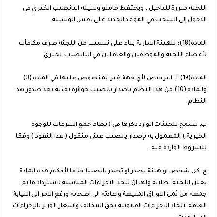
اللجنة مبررة للتأجيل ، ويحتفظ حاملو وسيلة اليانصيب الخيري في
الدخول إلى السحب في الموعد الجديد على نفس الوسيلة.
المادة(18): للهيئة الادارية بناء على تنسيب من اللجنة صرف مكافآت
لأعضاء اللجنة والموظفين والعاملين في اليانصيب الخيري
المادة(19):أ- الترخيص لأي جهة غير المنصوص عليها في المادة (3)
والمادة (10) من هذا النظام بإصدار يانصيب جوائزه نقدية بعد صدور هذا
النظام.
ب. يسمح للهيئات الوارد ذكرها في ( نظام جمع التبرعات للوجوه
الخيرية ) المعمول به بإصدار يانصيب عيني منقول ( عدا النقود ) وفقا
للشروط الواردة فيه .
ج. كل شخص او هيئة يصدر او تصدر يانصيبا خلافا لأحكام هذه المادة
تعلن اللجنة بطلانه ولها ان تتخذ الاجراءات المناسبة لاسترداد ما تم
جمعه من ثمن الاوراق المبيعة واعادته الى اصحابه ورفع الامر الى النيابة
العامة لاتخاذ الاجراءات القانونية بحق المخالف واشعار الوزير بالإجراءات