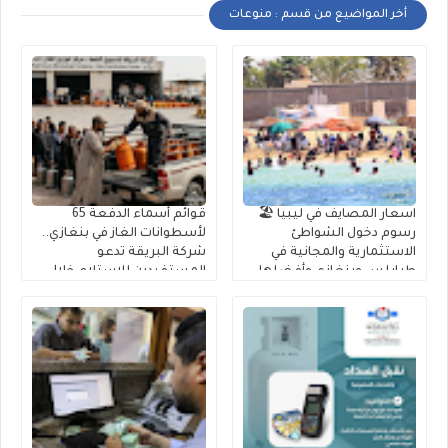
أخر المواضيع من قسم : منوعات
اسعار المصايف في ليبيا 🏖️
قوائم أسماء الدفعة 65
رسوم دخول الشواطئ
لأسطوانات الغاز في بنغازي..
الاستثمارية والمجانية في
شركة البريقة تدعو
طرابلس وبنغازي وأفضلها
المستفيدين للاستلام خلال
10 أيام