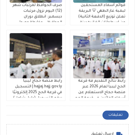
قوائم أسماء المستحقين
صرف الحوافظ لمرتبات شهر
لبمبة غاز الطهي 💡 البريقة
(12) اليوم نزول مرتبات
تعلن توزيع (الدفعة الثانية)
ديسمبر: انطلاق دوران
من إسطوانات الغاز بمدينة
الحوافظ .. وخارطة وصول
جالو للمدرجين بـ 2026
السيولة إلى حسابك عبر
(راتبك لحظي)
رابط نتائج التقديم فة قرعة
رابط منصة حجاج ليبيا
الحج ليبيا لعام 2026 عبر
hajjaj.hajj.gov.ly | التسجيل
منصة حجاج الاستعلام عن
في قرعة الحج 2025 إلكترونيًا
أسماء الفائزين في قرعة الحج
برقم التسجيل (دليل شامل)
تعليقات
إرسال تعليق