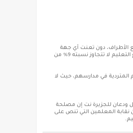
 الأطراف، دون تعنت أي جهة
ويضيف "الأزمة أعمق مما تبدو عليه، فالمشكلة مشكلة إنفاق شحيح على قطاع التعليم لا تتجاوز نسبته 9% من
م المتردية في مدارسهم، حيث لا
هايل ودعان للجزيرة نت إن مصلحة
إصرار الطرفين على موقفهما المتشدد يخالف المادة 5 في قانون نقابة المعلمين التي تنص على
م.