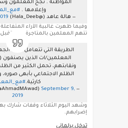
المواطنة . نجح المعلمون و
وإعلامها .
#مع_الم
— هالة عاهد (@Hala_Deeb)
019
وفيما ظهرت غالبية الآراء المتفاع
تتهم المعلمين بالمتاجرة بمستقبل 
الطريقة التي تتعامل فيها الج
المعلمين/ات الذين يصنفون (
ونقابتهم، تحمل الكثير من الظلم
الظلم الاجتماعي بأبهى صوره، و
كارثية.
#مع_المعل
September 9,
— Ahmad M Awad (@AhmadMAwad)
2019
وشهد اليوم الثلاثاء وقفات شارك به
إضرابهم.
تدخل برلماني