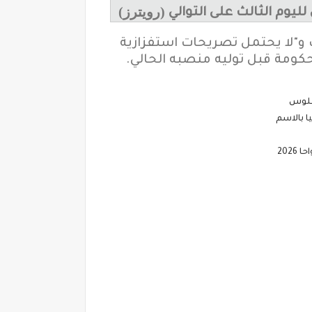
(رويترز)
وم الثالث على التوالي
ب و"لا يحتمل تصريحات استفزازية
حكومة قبل توليه منصبه الحالي.
202