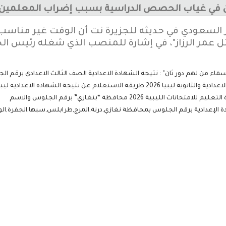
في غياب الحصص الدراسية بسبب إضراب المعلمين للي
ايز السعودي في حديثه للجزيرة نت أن الوقت غير مناس
ل عمر الرزاز"، في إشارة للمنصب الذي شغله رئيس ال
م عن نتيجة الشهاده الاعداديه ليبيا بالاسم
بية 2026 محافظة “بنغازي” برقم الجلوس والاسم
ة الإعدادية برقم الجلوس بمحافظة نغازي,درنة,المرج,طرابلس,سبها,الجفرة,الواحا 6