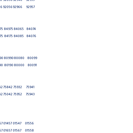
56
92856
92946
92955
56
92056
92966
92957
75
84975
84065
84074
75
84175
84085
84076
90
80990
80080
80099
90
80190
80000
80091
42
75842
75932
75941
42
75042
75952
75943
57
01457
01547
01556
57
01657
01567
01558