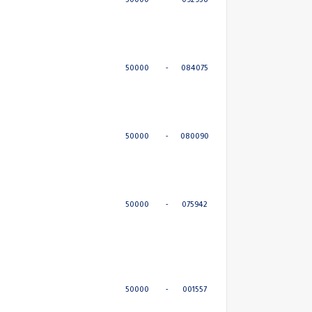
50000
-
092956
50000
-
084075
50000
-
080090
50000
-
075942
50000
-
001557