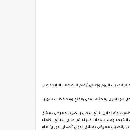
مشق الدولي {على الهواء} من كل قلب مبارك "natijat alyansib " بعد ظهور نتيجة اليانصيب اليوم وإعلان أرقام البطاقات الرابحة على
 من الجنسين بمختلف مدن وبقاع ومحافظات سوريا،
رة سورية الف مبرووك ,وظهرت وتم اعلان نتائج سحب يانصيب معرض دمشق
رف النتيجة ومنذ ساعات قليلة تم اعلان النتائج الكاملة
 يانصيب معرض دمشق الدولي "أصدار الدوري"لعام