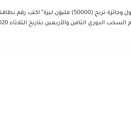
ظهرت نتيجة اصدار راس السنة الاول وجائزة تربح (50000)