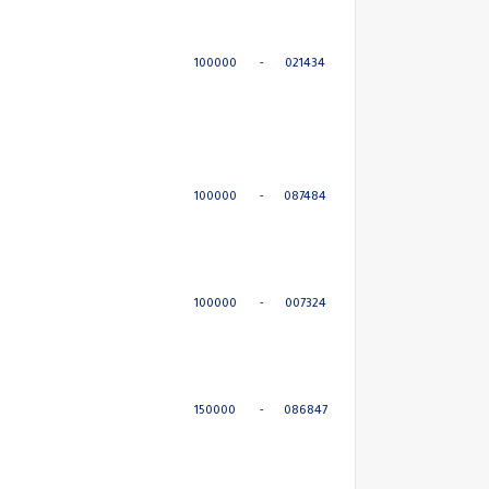
100000
-
021434
100000
-
087484
100000
-
007324
150000
-
086847