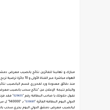
الهواء مباشرة عبر القناة الأولى و 10 جائزة ترضية تربح لمبلغ 140000 ليرة عبر موقع diflottery.com.sy
منذ دقائق معدودة ورد لمحرري قسم اليانصيب نتائ
واليكم نتيجة الإعلان عن "نتائج سحب يانصيب معرض 
نقول حلاوتك يا صاحب البطاقة رقم "
029655
الدولي اليوم البطاقة الفائزة "
" بـ "0
039081
ليانصيب معرض دمشق الدولي اليوم يجري سحب يانص