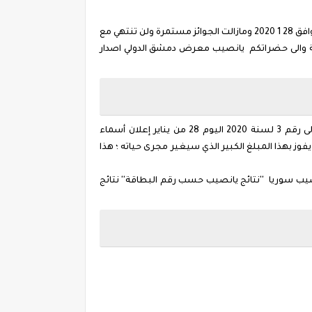
أعرفها وشوفها حالاً نتائج سحب يانصيب معرض دمشق الدولي الأصدار الدوري الاول لعام 2020 "رقم 3" التى ظهرت اليوم الثلاثاء الموافق 28 1 2020 ومازالت الجوائز مستمرة ولن تنتهي مع
ية السورية والى حضراتكم يانصيب معرض دمشق الدولي اصدار
كل السوريين ينتظرون الحدث الأهم الذي سيغير مجرى حياة البعض منهم " بعد قليل " الإعلان عن نتائج إصدار رأس السنة الاولى رقم 3 لسنة 2020 اليوم 28 من يناير إعلان أسماء
ها 200 مليون ليرة , ياتري من هو سعيد الحظ الذي يفوز بهذا المبلغ الكبير الذي سيغير مجرى حياته ؛ هذا
2 عبر موقع Diflottery ,شاهد رقم البطاقات الرابحة يانصيب سوريا ''نتائج يانصيب حسب رقم البطاقة'' نتائج