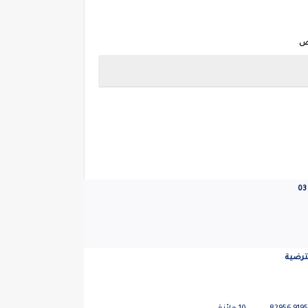
ض
03
لترضية