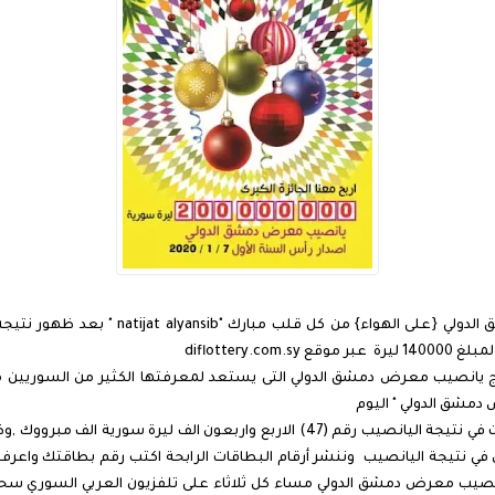
مبارك و تهانينا للفائزين نتائج يانصيب معرض د
ج يانصيب معرض دمشق الدولي التى يستعد لمعرفتها الكثير من السوريين
دمشق الدولي " اليوم
" فقد فزت في نتيجة اليانصيب رقم (47) الاربع واربعون الف لي
14000" ل س في نتيجة اليانصيب وننشر أرقام البطاقات الرابحة اكتب رقم بطاقتك واع
يب معرض دمشق الدولي مساء كل ثلاثاء على تلفزيون العربي السوري سحب