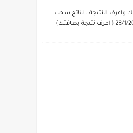
 مليون ليرة" اكتب رقم بطاقتك واعرف النتيجة.. نتائج سحب
يانصيب معرض دمشق الدولي اليوم السحب الدوري الثامن والأربعين بتاريخ الثلاثاء 28/1/2020 { اعرف نتيجة بطاقتك}