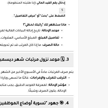
إدخال رقم القيد المالي
(إذا طلبته المنظومة).
الضغط على "بحث" أو "عرض التفاصيل"
.
ماذا ستظهر لك "راتبك لحظي"؟
موعد الإحالة:
تاريخ إحالة البيانات المالية 
تفاصيل المبلغ:
المبلغ الأساسي، العلاوات
حالة الصرف:
ما إذا كان المرتب قد تم تحويل
3. 🗓️ موعد نزول مرتبات شهر ديسمبر 2025
يتم صرف المرتبات عادةً في الأسبوع الأخير من الشهر. وحيث أننا في شهر ديسمبر 25
الترقب للمرتب والإفراجات:
غالبًا ما تسعى وزارة 
مؤشر الإحالة:
لمعرفة الموعد الدقيق، يجب متاب
الإحالة، يكون الصرف وشيكًا.
4. 🎯 جهود "تسوية أوضاع الموظفين" والتحديات