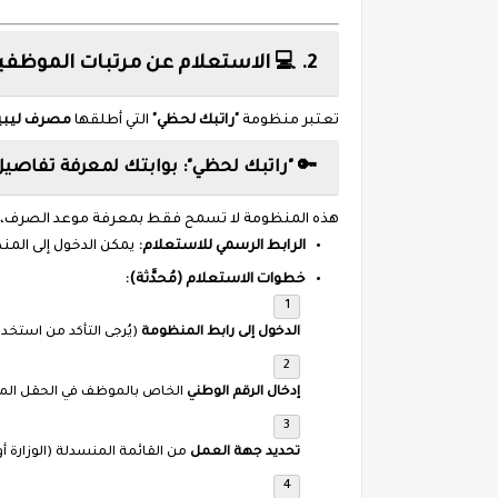
2. 💻 الاستعلام عن مرتبات الموظفين وحالة الإفراج عبر "راتبك لحظي"
تعتبر منظومة
"راتبك لحظي"
التي أطلقها
مصرف ليبيا
🔑 "راتبك لحظي": بوابتك لمعرفة تفاصيل 
هذه المنظومة لا تسمح فقط بمعرفة موعد الصرف، بل تو
الرابط الرسمي للاستعلام:
يمكن الدخول إلى المن
خطوات الاستعلام (مُحدَّثة):
الدخول إلى رابط المنظومة
(يُرجى التأكد من استخد
إدخال الرقم الوطني
الخاص بالموظف في الحقل ا
تحديد جهة العمل
من القائمة المنسدلة (الوزارة أو 