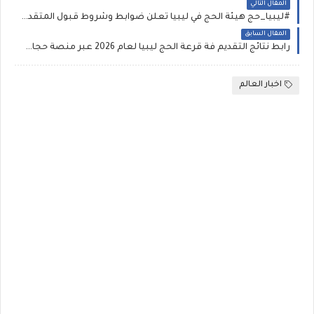
المقال التالي
#ليبيا_حج هيئة الحج في ليبيا تعلن ضوابط وشروط قبول المتقدمين لموسم حج العام 1447هـ – 2026م رابط التسجيل في القرعة
المقال السابق
رابط نتائج التقديم فة قرعة الحج ليبيا لعام 2026 عبر منصة حجاج الاستعلام عن أسماء الفائزين في قرعة الحج
اخبار العالم