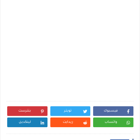
فيسبوك
تويتر
بنترست
واتساب
ريدايت
لينكدين