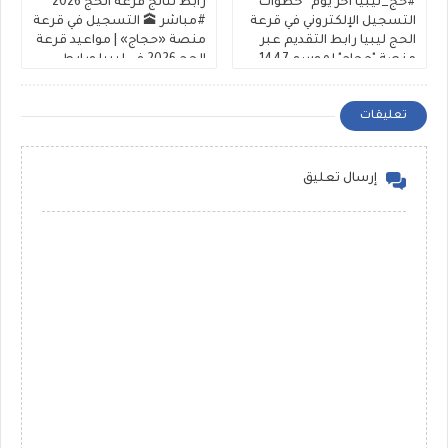
#حج_ليبيا آخر يوم* خطوات
رابط نتائج قرعة الحج 2026
التسجيل الإلكتروني في قرعة
#مباشر 🕋 التسجيل في قرعة
الحج ليبيا رابط التقديم عبر
منصة «حجاج» | مواعيد قرعة
منصة "حجاج" لموسم 1447-
الحج 2026 في ليبيا ورابط
2026 شفافية عالية
الشرح والتقديم
تعليقات
إرسال تعليق