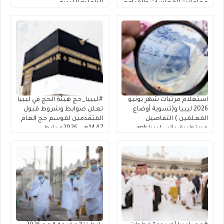
معاملات المعاشات والمنافع
الداخلية الليبية
الخاصة بالعسكريين
استعلام مرتبات شهر يونيو
#ليبيا_حج هيئة الحج في ليبيا
2026 ليبيا و(تسوية أوضاع
تعلن ضوابط وشروط قبول
المعلمين ) التفاصيل
المتقدمين لموسم حج العام
عبرتطبيق راتبي ليبيا apk
1447هـ – 2026م رابط
الراتب apk
التسجيل في القرعة