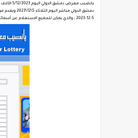
يانصيب مع
دمشق الدولي 
5-12-2023 ، والذي يمكن للجميع الاستعلام عن أسمائهم ضمن الفائزين في يانصيب معرض دمشق من خلال الدخول بكل سهولة عبر رابط موقع يانصيب معرض دمشق الدولي 2023.