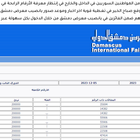
رض دمشق الدولي اليوم 5/12/2023 الآلاف من المواطنين السوريين في الداخل والخارج في إنتظار معرفة الأ
مباشر اليوم الثلاثاء 5\12\2023 ويقدم موقع صباح الخير في تغطية قوية اخر اخبار وموعد صدور يانصيب مع