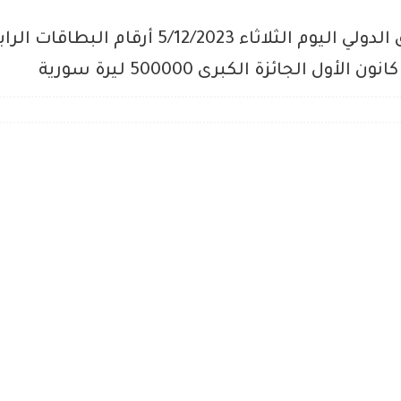
نتائج سحب يانصيب معرض دمشق الدولي اليوم الثلاث