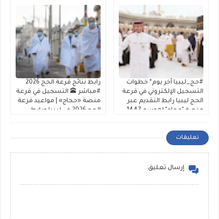
#حج_ليبيا آخر يوم* خطوات
رابط نتائج قرعة الحج 2026
التسجيل الإلكتروني في قرعة
#مباشر 🕋 التسجيل في قرعة
الحج ليبيا رابط التقديم عبر
منصة «حجاج» | مواعيد قرعة
منصة "حجاج" لموسم 1447-
الحج 2026 في ليبيا ورابط
2026 شفافية عالية
الشرح والتقديم
تعليقات
إرسال تعليق