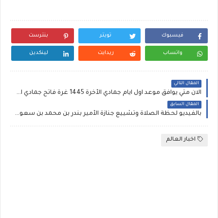
فيسبوك
تويتر
بنترست
واتساب
ريدايت
لينكدين
المقال التالي
الان متي يوافق موعد اول ايام جمادي الأخرة 1445 غرة فاتح جمادي الأخرة لعام 2023 في مصر المغرب الجزائر دار الإفتاء المصرية في اي يوم ومتي سيكون
المقال السابق
بالفيديو لحظة الصلاة وتشييع جنازة الأمير بندر بن محمد بن سعود اليوم من هو الأمير بندر بن محمد بن سعود الكبير آل سعود ويكيبيديا
اخبار العالم