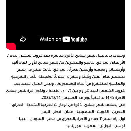
وسوف يولد هلال شهر جمادي الأخرة مباشرة بعد غروب شمس اليوم /
الأربعاء/ الموافق التاسعِ والعشرين من شهر جمادي الأولى لعام ألفٍ
وأربعمائةٍ وخمسة وأربعين هجريًّا، الموافق الثالث عشر من شهر
ديسمبر لعام ألفين وثلاثة وعشرين ميلاديًّا بواسطة اللِّجان الشرعيةِ
والعلميةِ المنتشرةِ في أنحاء الجمهورية. ، ويبقى الهلال الجديد بعد
غروب الشمس لمدد تتراوح بين (7 - 37 دقيقة)، وتكون غرة شهر جمادى
الآخرة 1445 هـ فلكياً يوم غدا الخميس 2023/12/14.
متي يصادف شهر جمادي الأخرة في الإمارات العربية المتحدة – العراق –
البحرين – الكويت – السعودية – عمان – قطر – اليمن.
اول ايام شهر 11 جمادي الأخرة بالهجري في مصر – السودان – ليبيا –
تونس – الجزائر – المغرب – موريتانيا.