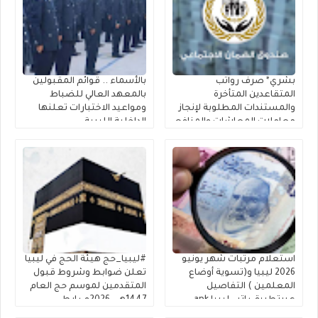
بشري* صرف رواتب
بالأسماء .. قوائم المقبولين
المتقاعدين المتأخرة
بالمعهد العالي للضباط
والمستندات المطلوبة لإنجاز
ومواعيد الاختبارات تعلنها
معاملات المعاشات والمنافع
الداخلية الليبية
الخاصة بالعسكريين
استعلام مرتبات شهر يونيو
#ليبيا_حج هيئة الحج في ليبيا
2026 ليبيا و(تسوية أوضاع
تعلن ضوابط وشروط قبول
المعلمين ) التفاصيل
المتقدمين لموسم حج العام
عبرتطبيق راتبي ليبيا apk
1447هـ – 2026م رابط
الراتب apk
التسجيل في القرعة