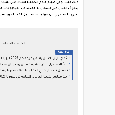
ذلك حيث توفي صباح اليوم الجمعة الفنان علي نسمان 
يذكر أن الفنان علي نسمان له العديد من الفيديوهات
عربي فلسطيني من مواليد فلسطين المحتلة وينشر علي
الشهيد المجاهد ع
اقرا ايضا
#جاج_ليبيا اعلان رسمي قرعة حج 2026 ليبيا المستندات المطلوبة وطريقة التسجيل في قرعة الحج بمنصة حجاج ليبيا 2026-1447
غداً #تعطيل_الدراسة بغدامس وصرمان تعطيل و
تحميل تطبيق نتائج البكالوريا 2026 سوريا (شغال 100%) رابط مباشر (APK) لنتيجة الثانوية العامة
بث مباشر نتيجة الثانوية العامة في سوريا 2026 :النتائج الامتحانية المهنية للطلاب النظاميين الاحرار و الراسبين (البكالوريا )