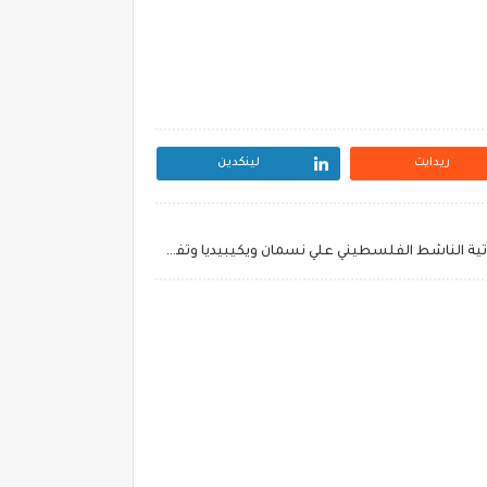
ريدايت
لينكدين
من هو الفنان علي نسمان السيرة الذاتية الناشط الفلسطيني علي نسمان ويكيبيديا وتفاصيل اللحظات الأخيرة في حياته كاملة