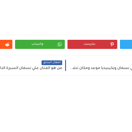
بنترست
واتساب
المقال السابق
أسباب وتفاصيل وفاة علي نسمان من هو الفنان علي نسمان ويكيبيديا موعد ومكان تشييع الجنازة والفديو الأخير لعلي نسمان