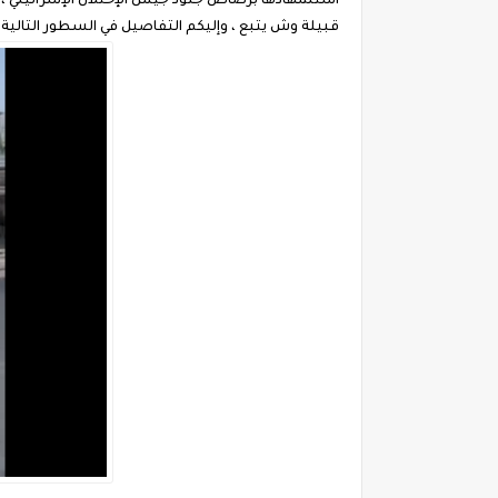
استشهادها برصاص جنود جيش الإحتلال الإسرائيلي ، وم
قبيلة وش يتبع ، وإليكم التفاصيل في السطور التالية .