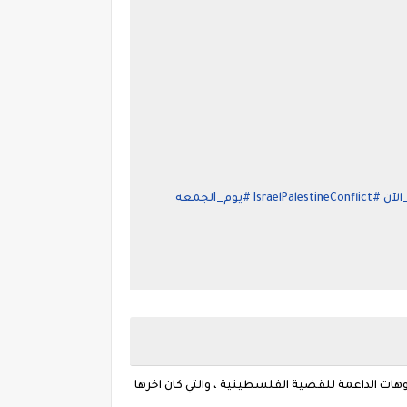
لآن
#IsraelPalestineConflict
#يوم_Iلجمعه
ت الداعمة للقضية الفلسطينية ، والتي كان اخرها