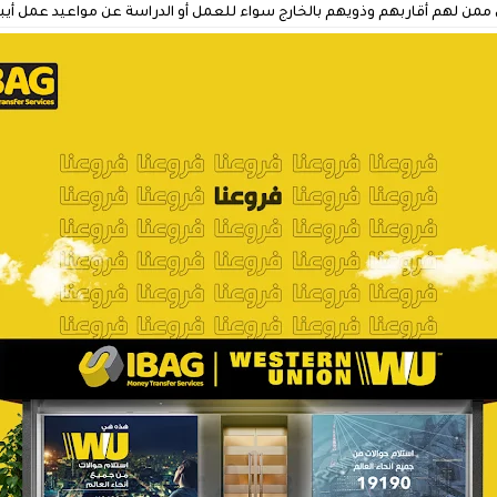
ن ممن لهم أقاربهم وذويهم بالخارج سواء للعمل أو الدراسة عن مواعيد عمل أي