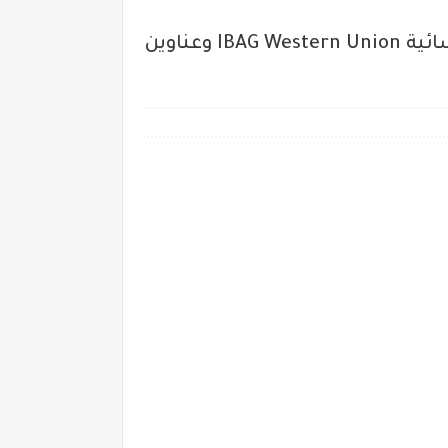
إسأل قبل ماتستلم.. جدول مواعيد عمل فروع أيباج ويسترن يونيون في مصر الفترة المسائية IBAG Western Union وعناوين