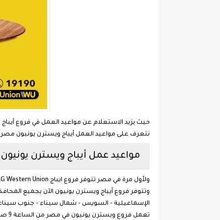
حيث يزيد الاستعلام عن مواعيد العمل في فروع أيباج
نتعرف على مواعيد العمل أيباج ويسترن يونيون مصر و
مواعيد عمل أيباج ويسترن يونيون western union وعناوين الفروع فى مصر
ولأول مرة في مصر تتوفر فروع ايباج IBAG Western Union في جميع محافظات مصر في البنك الأهلي المصري وبنكك مصر والبنك العربي الافريقي الدولي وبنك الاسكندرية .
وتتوفر فروع أيباج ويسترن يونيون الآن بجميع المحافظات
الإسماعيلية - السويس - شمال سيناء - جنوب سيناء - ال