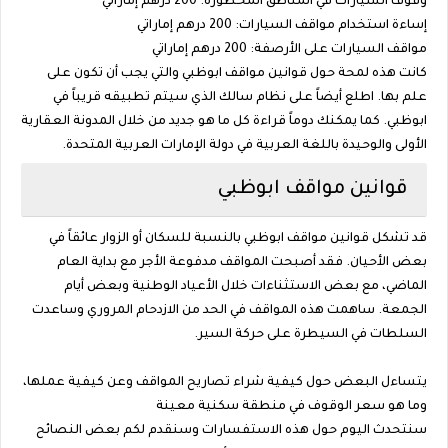
وقوف السيارات في المناطق المحظورة: 200 درهم إماراتي
إساءة استخدام مواقف السيارات: 200 درهم إماراتي
مواقف السيارات على الأرصفة: 200 درهم إماراتي
كانت هذه لمحة حول قوانين مواقف ابوظبي والتي يجب أن تكون على
علم بها. اطلع أيضاً على نظام سالك الذي سيتم تطبيقه قريباً في
ابوظبي. كما يمكنك دوماً قراءة كل ما هو جديد من خلال المدونة العقارية
الأولى والوحيدة باللغة العربية في دولة الإمارات العربية المتحدة.
قوانين مواقف ابوظبي
قد تشكل قوانين مواقف ابوظبي بالنسبة للسكان أو الزوار عائقاً في
بعض الأحيان. فقد أصبحت المواقف مدفوعة الأجر مع بداية العام
الماضي، مع بعض الاستثناءات خلال الأعياد الوطنية وبعض أيام
الجمعة. ساهمت هذه المواقف في الحد من الازدحام المروري وساعدت
السلطات في السيطرة على حركة السير.
يتساءل البعض حول كيفية شراء تصاريح المواقف وعن كيفية عملها،
وما هو سعر الوقوف في منطقة سكنية معينة
سنتحدث اليوم حول هذه الاستفسارات وسنقدم لكم بعض النصائح