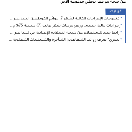
عن خدمة مواقف ابوظبي مدفوعة الأجر.
اقرا ايضا
كشوفات الإفراجات المالية لشهر 7: قوائم الموظفين الجدد عبر منظومة "راتبك لحظي" بجميع القطاعات والبلديات
إفراجات مالية جديدة.. ورفع مرتبات شهر يوليو (7) بنسبة 75% وصرف العلاوة السنوية وتغييرات المسار لعدد من الموظفين
رابط جديد للاستعلام عن نتيجة الشهادة الإعدادية في ليبيا غبر الرقم الموحد( 11111): وزير التعليم يعتمد نتيجة الإعدادية 2026 بنسبة نجاح 75.46%
بشري* صرف رواتب المتقاعدين المتأخرة والمستندات المطلوبة لإنجاز معاملات المعاشات والمنافع الخاصة بالعسكريين