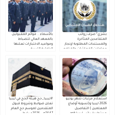
بشري* صرف رواتب
بالأسماء .. قوائم المقبولين
المتقاعدين المتأخرة
بالمعهد العالي للضباط
والمستندات المطلوبة لإنجاز
ومواعيد الاختبارات تعلنها
معاملات المعاشات والمنافع
الداخلية الليبية
الخاصة بالعسكريين
استعلام مرتبات شهر يونيو
#ليبيا_حج هيئة الحج في ليبيا
2026 ليبيا و(تسوية أوضاع
تعلن ضوابط وشروط قبول
المعلمين ) التفاصيل
المتقدمين لموسم حج العام
عبرتطبيق راتبي ليبيا apk
1447هـ – 2026م رابط