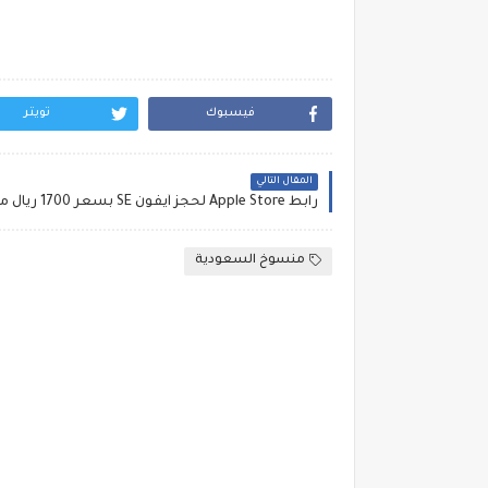
فيسبوك
تويتر
المقال التالي
رابط Apple Store لحجز آيفون SE بسعر 1700 ريال مميزات iPhone SE ~ سعر iPhone SE
منسوخ السعودية