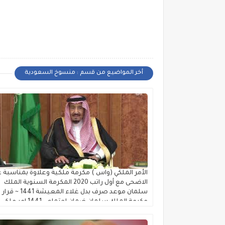
أخر المواضيع من قسم : منسوخ السعودية
الأمر الملكي (واس ) مكرمة ملكية وعلاوة بمناسبة 
الاضحى مع أول راتب 2020 المكرمة السنوية الملك
سلمان موعد صرف بدل غلاء المعيشة 1441 ~ قرار
مكرمة الملك سلمان ضمان اجتماعي 1441 امر ملكي
جديد للعسكريين المساعدة المقطوعة في الضمان
الإجتماعي لقوائم الانتظار