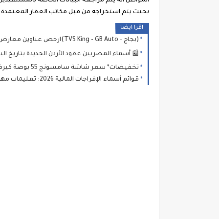
المواطن أنه يتم مراجعة البيانات الخاصة بالمستفيدين
بحيث يتم استخراجه من قبل مكاتب العقار المعتمدة وا
اقرا ايضا
(بجاج – TVS King - GB Auto)ارخص عناوين معارض بيع التوك توك بالتقسيط بدون مقدم 2026 الاسعار في "معرض أولاد ماهر للتوكتوك"
📰 أسماء المصريين عقود الأردن الجديدة بتاريخ اليوم ( عقود الأردن تشمل أكثر من
تخفيضات* سعر شاشة سامسونج 55 بوصة كيرف في كارفور 2026 💡 جدول الأسعار وأهم العروض الخفية
قوائم أسماء الإفراجات المالية 2026: تعليمات مهمة للمستفيدين من الإفراجات بالزراعة والتعليم والصحة