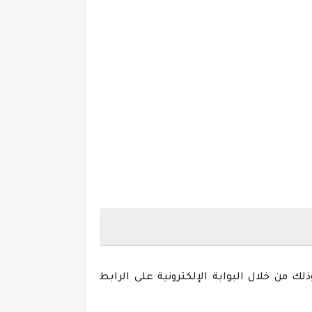
ساب المواطن قبل أيام عن بدء استقبال طلبات الاعتراض على مبلغ استحقاق الدعم للدفعة 29، وذلك من خلال البوابة الإلكترونية على الرابط