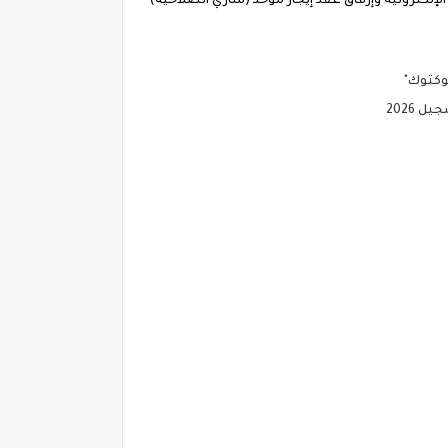
لإلكترونية وإرفاق عقد إيجار موحد (ساري الصلاحية)