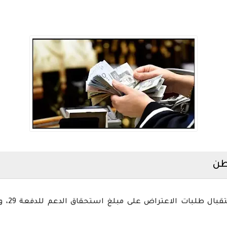
طن
وأعلن ح